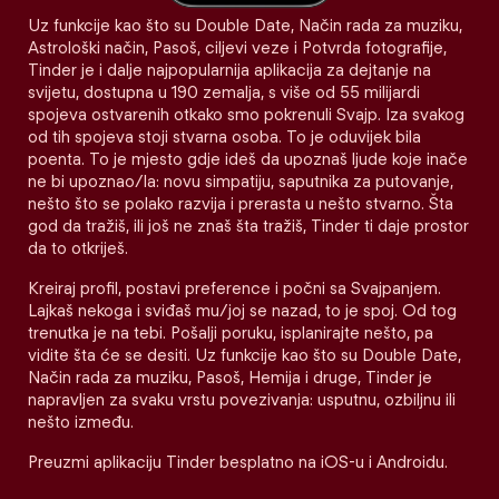
Uz funkcije kao što su Double Date, Način rada za muziku,
Astrološki način, Pasoš, ciljevi veze i Potvrda fotografije,
Tinder je i dalje najpopularnija aplikacija za dejtanje na
svijetu, dostupna u 190 zemalja, s više od 55 milijardi
spojeva ostvarenih otkako smo pokrenuli Svajp. Iza svakog
od tih spojeva stoji stvarna osoba. To je oduvijek bila
poenta. To je mjesto gdje ideš da upoznaš ljude koje inače
ne bi upoznao/la: novu simpatiju, saputnika za putovanje,
nešto što se polako razvija i prerasta u nešto stvarno. Šta
god da tražiš, ili još ne znaš šta tražiš, Tinder ti daje prostor
da to otkriješ.
Kreiraj profil, postavi preference i počni sa Svajpanjem.
Lajkaš nekoga i sviđaš mu/joj se nazad, to je spoj. Od tog
trenutka je na tebi. Pošalji poruku, isplanirajte nešto, pa
vidite šta će se desiti. Uz funkcije kao što su Double Date,
Način rada za muziku, Pasoš, Hemija i druge, Tinder je
napravljen za svaku vrstu povezivanja: usputnu, ozbiljnu ili
nešto između.
Preuzmi aplikaciju Tinder besplatno na iOS-u i Androidu.