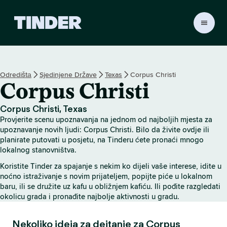
T
i
n
d
e
Odredištа
Sjedinjene Države
Texas
Corpus Christi
r
Corpus Christi
H
o
m
Corpus Christi, Texas
e
Provjerite scenu upoznavanja na jednom od najboljih mjesta za
upoznavanje novih ljudi: Corpus Christi. Bilo da živite ovdje ili
planirate putovati u posjetu, na Tinderu ćete pronaći mnogo
lokalnog stanovništva.
Koristite Tinder za spajanje s nekim ko dijeli vaše interese, idite u
noćno istraživanje s novim prijateljem, popijte piće u lokalnom
baru, ili se družite uz kafu u obližnjem kafiću. Ili pođite razgledati
okolicu grada i pronađite najbolje aktivnosti u gradu.
Nekoliko ideja za dejtanje za Corpus