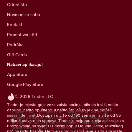
Odredištа
Novinarska soba
Kontakt
Promotivni kôd
Podrška
Gift Cards
Nabavi aplikaciju!
App Store
Google Play Store
© 2026 Tinder LLC
Tinder je mjesto gdje veze zaista počinju, bilo da tražiš nešto
ozbiljno, nešto opušteno ili nešto što još uvijek ne možeš
Cijenimo tvoju privatnost. Mi i naši partneri koristimo
sasvim definirati.Dostupan u više od 190 zemalja i s više od 55
tragače za mjerenje posjetitelja naše web lokacije i za
milijardi ostvarenih spojeva, Tinder je najpopularnija aplikacija za
pružanje ponuda i poboljšanje vlastitih marketinških
upoznavanje na svijetu.Funkcije poput Double Datea, Muzičkog
aktivnosti na Tinderu.
Više informacija o kolačićima i
načina rada, Pasoša, Hemije i drugih osmišljene su za sve vrste