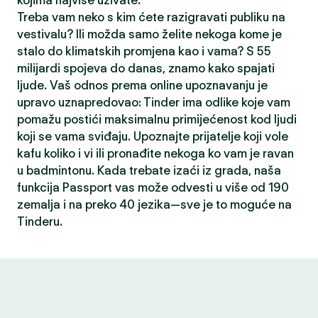
kojima najviše uživate.
Treba vam neko s kim ćete razigravati publiku na
vestivalu? Ili možda samo želite nekoga kome je
stalo do klimatskih promjena kao i vama? S 55
milijardi spojeva do danas, znamo kako spajati
ljude. Vaš odnos prema online upoznavanju je
upravo uznapredovao: Tinder ima odlike koje vam
pomažu postići maksimalnu primijećenost kod ljudi
koji se vama sviđaju. Upoznajte prijatelje koji vole
kafu koliko i vi ili pronađite nekoga ko vam je ravan
u badmintonu. Kada trebate izaći iz grada, naša
funkcija Passport vas može odvesti u više od 190
zemalja i na preko 40 jezika—sve je to moguće na
Tinderu.