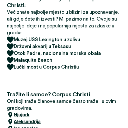
Christi:
Već znate najbolje mjesto u blizini za upoznavanje,
ali gdje ćete ih izvesti? Mi pazimo na to. Ovdje su
najbolje ideje i najpopularnija mjesta za izlaske u
gradu:
Muzej USS Lexington u zalivu
Državni akvarij u Teksasu
Otok Padre, nacionalna morska obala
Malaquite Beach
Lučki most u Corpus Christiu
Tražite li samce? Corpus Christi
Oni koji traže članove samce često traže i u ovim
gradovima.
Njujork
Aleksandrija