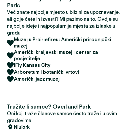
Park:
Već znate najbolje mjesto u blizini za upoznavanje,
ali gdje ćete ih izvesti? Mi pazimo na to. Ovdje su
najbolje ideje i najpopularnija mjesta za izlaske u
gradu:
Muzej u Prairiefireu: Američki prirodnjački
muzej
Američki kraljevski muzej i centar za
posjetitelje
IFly Kansas City
Arboretum i botanički vrtovi
Američki jazz muzej
Tražite li samce? Overland Park
Oni koji traže članove samce često traže i u ovim
gradovima.
Njujork