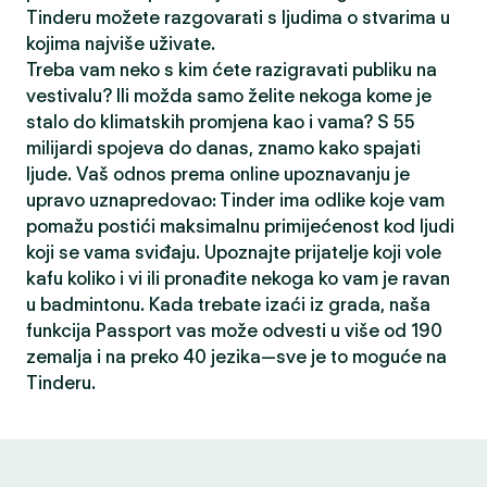
Tinderu možete razgovarati s ljudima o stvarima u
kojima najviše uživate.
Treba vam neko s kim ćete razigravati publiku na
vestivalu? Ili možda samo želite nekoga kome je
stalo do klimatskih promjena kao i vama? S 55
milijardi spojeva do danas, znamo kako spajati
ljude. Vaš odnos prema online upoznavanju je
upravo uznapredovao: Tinder ima odlike koje vam
pomažu postići maksimalnu primijećenost kod ljudi
koji se vama sviđaju. Upoznajte prijatelje koji vole
kafu koliko i vi ili pronađite nekoga ko vam je ravan
u badmintonu. Kada trebate izaći iz grada, naša
funkcija Passport vas može odvesti u više od 190
zemalja i na preko 40 jezika—sve je to moguće na
Tinderu.