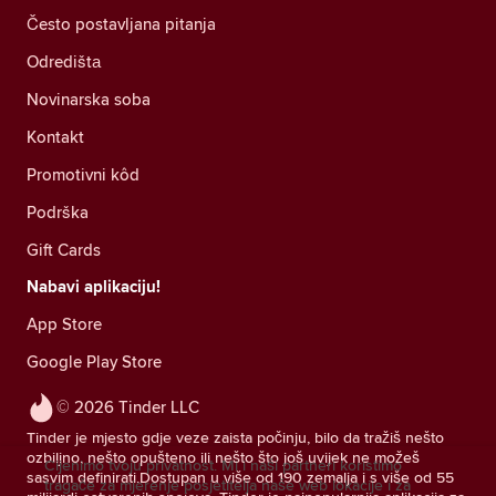
Često postavljana pitanja
Odredištа
Novinarska soba
Kontakt
Promotivni kôd
Podrška
Gift Cards
Nabavi aplikaciju!
App Store
Google Play Store
© 2026 Tinder LLC
Tinder je mjesto gdje veze zaista počinju, bilo da tražiš nešto
ozbiljno, nešto opušteno ili nešto što još uvijek ne možeš
Cijenimo tvoju privatnost. Mi i naši partneri koristimo
sasvim definirati.Dostupan u više od 190 zemalja i s više od 55
tragače za mjerenje posjetitelja naše web lokacije i za