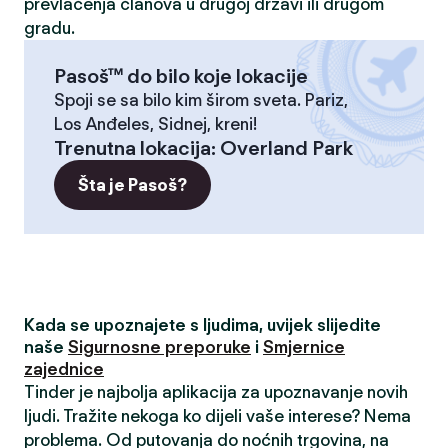
prevlačenja članova u drugoj državi ili drugom
gradu.
Pasoš™ do bilo koje lokacije
Spoji se sa bilo kim širom sveta. Pariz,
Los Anđeles, Sidnej, kreni!
Trenutna lokacija
:
Overland Park
Šta je Pasoš?
Kada se upoznajete s ljudima, uvijek slijedite
naše
Sigurnosne preporuke
i
Smjernice
zajednice
Tinder je najbolja aplikacija za upoznavanje novih
ljudi. Tražite nekoga ko dijeli vaše interese? Nema
problema. Od putovanja do noćnih trgovina, na