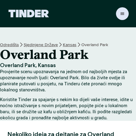
T
i
n
d
e
Odredištа
Sjedinjene Države
Kansas
Overland Park
r
Overland Park
H
o
m
Overland Park, Kansas
e
Provjerite scenu upoznavanja na jednom od najboljih mjesta za
upoznavanje novih ljudi: Overland Park. Bilo da živite ovdje ili
planirate putovati u posjetu, na Tinderu ćete pronaći mnogo
lokalnog stanovništva.
Koristite Tinder za spajanje s nekim ko dijeli vaše interese, idite u
noćno istraživanje s novim prijateljem, popijte piće u lokalnom
baru, ili se družite uz kafu u obližnjem kafiću. Ili pođite razgledati
okolicu grada i pronađite najbolje aktivnosti u gradu.
Nekoliko ideja za dejtanje za Overland