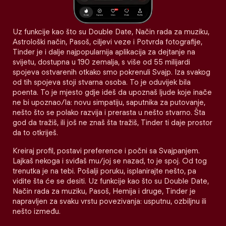
Uz funkcije kao što su Double Date, Način rada za muziku,
Astrološki način, Pasoš, ciljevi veze i Potvrda fotografije,
Tinder je i dalje najpopularnija aplikacija za dejtanje na
svijetu, dostupna u 190 zemalja, s više od 55 milijardi
spojeva ostvarenih otkako smo pokrenuli Svajp. Iza svakog
od tih spojeva stoji stvarna osoba. To je oduvijek bila
poenta. To je mjesto gdje ideš da upoznaš ljude koje inače
ne bi upoznao/la: novu simpatiju, saputnika za putovanje,
nešto što se polako razvija i prerasta u nešto stvarno. Šta
god da tražiš, ili još ne znaš šta tražiš, Tinder ti daje prostor
da to otkriješ.
Kreiraj profil, postavi preference i počni sa Svajpanjem.
Lajkaš nekoga i sviđaš mu/joj se nazad, to je spoj. Od tog
trenutka je na tebi. Pošalji poruku, isplanirajte nešto, pa
vidite šta će se desiti. Uz funkcije kao što su Double Date,
Način rada za muziku, Pasoš, Hemija i druge, Tinder je
napravljen za svaku vrstu povezivanja: usputnu, ozbiljnu ili
nešto između.