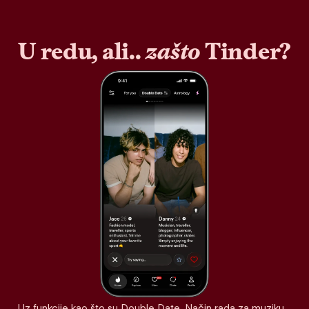
U redu, ali..
zašto
Tinder?
Uz funkcije kao što su Double Date, Način rada za muziku,