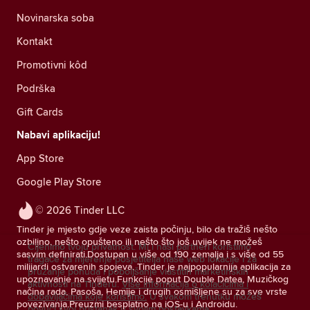
Novinarska soba
Kontakt
Promotivni kôd
Podrška
Gift Cards
Nabavi aplikaciju!
App Store
Google Play Store
© 2026 Tinder LLC
Tinder je mjesto gdje veze zaista počinju, bilo da tražiš nešto
ozbiljno, nešto opušteno ili nešto što još uvijek ne možeš
Cijenimo tvoju privatnost. Mi i naši partneri koristimo
sasvim definirati.Dostupan u više od 190 zemalja i s više od 55
tragače za mjerenje posjetitelja naše web lokacije i za
milijardi ostvarenih spojeva, Tinder je najpopularnija aplikacija za
pružanje ponuda i poboljšanje vlastitih marketinških
upoznavanje na svijetu.Funkcije poput Double Datea, Muzičkog
aktivnosti na Tinderu.
Više informacija o kolačićima i
načina rada, Pasoša, Hemije i drugih osmišljene su za sve vrste
dobavljačima koje koristimo.
U svakom trenutku možeš
povezivanja.Preuzmi besplatno na iOS-u i Androidu.
povući svoj pristanak u svojim postavkama.