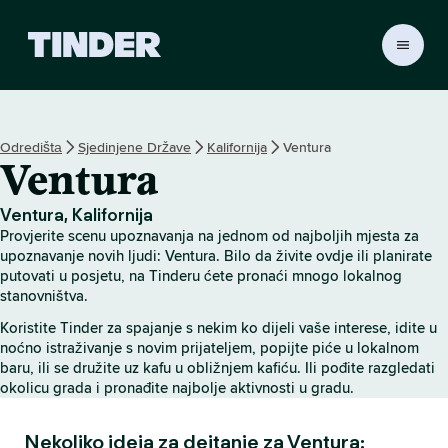
T
i
n
d
e
Odredištа
Sjedinjene Države
Kalifornija
Ventura
r
Ventura
H
o
m
Ventura, Kalifornija
e
Provjerite scenu upoznavanja na jednom od najboljih mjesta za
upoznavanje novih ljudi: Ventura. Bilo da živite ovdje ili planirate
putovati u posjetu, na Tinderu ćete pronaći mnogo lokalnog
stanovništva.
Koristite Tinder za spajanje s nekim ko dijeli vaše interese, idite u
noćno istraživanje s novim prijateljem, popijte piće u lokalnom
baru, ili se družite uz kafu u obližnjem kafiću. Ili pođite razgledati
okolicu grada i pronađite najbolje aktivnosti u gradu.
Nekoliko ideja za dejtanje za Ventura: