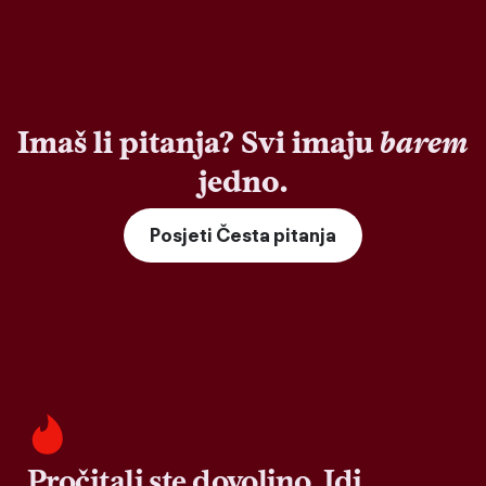
Imaš li pitanja? Svi imaju
barem
jedno.
Posjeti Česta pitanja
Pročitali ste dovoljno. Idi