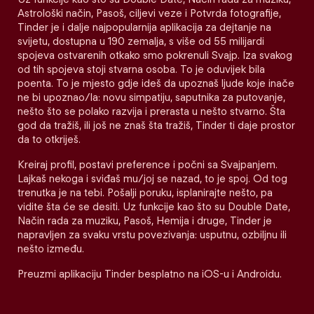
Astrološki način, Pasoš, ciljevi veze i Potvrda fotografije,
Tinder je i dalje najpopularnija aplikacija za dejtanje na
svijetu, dostupna u 190 zemalja, s više od 55 milijardi
spojeva ostvarenih otkako smo pokrenuli Svajp. Iza svakog
od tih spojeva stoji stvarna osoba. To je oduvijek bila
poenta. To je mjesto gdje ideš da upoznaš ljude koje inače
ne bi upoznao/la: novu simpatiju, saputnika za putovanje,
nešto što se polako razvija i prerasta u nešto stvarno. Šta
god da tražiš, ili još ne znaš šta tražiš, Tinder ti daje prostor
da to otkriješ.
Kreiraj profil, postavi preference i počni sa Svajpanjem.
Lajkaš nekoga i sviđaš mu/joj se nazad, to je spoj. Od tog
trenutka je na tebi. Pošalji poruku, isplanirajte nešto, pa
vidite šta će se desiti. Uz funkcije kao što su Double Date,
Način rada za muziku, Pasoš, Hemija i druge, Tinder je
napravljen za svaku vrstu povezivanja: usputnu, ozbiljnu ili
nešto između.
Preuzmi aplikaciju Tinder besplatno na iOS-u i Androidu.