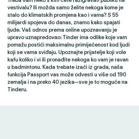
Treba vam neko s kim ćete razigravati publiku na
vestivalu? Ili možda samo želite nekoga kome je
stalo do klimatskih promjena kao i vama? S 55
milijardi spojeva do danas, znamo kako spajati
ljude. Vaš odnos prema online upoznavanju je
upravo uznapredovao: Tinder ima odlike koje vam
pomažu postići maksimalnu primijećenost kod ljudi
koji se vama sviđaju. Upoznajte prijatelje koji vole
kafu koliko i vi ili pronađite nekoga ko vam je ravan
u badmintonu. Kada trebate izaći iz grada, naša
funkcija Passport vas može odvesti u više od 190
zemalja i na preko 40 jezika—sve je to moguće na
Tinderu.