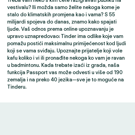
Treba vam neko s kim ćete razigravati publiku na
vestivalu? Ili možda samo želite nekoga kome je
stalo do klimatskih promjena kao i vama? S 55
milijardi spojeva do danas, znamo kako spajati
ljude. Vaš odnos prema online upoznavanju je
upravo uznapredovao: Tinder ima odlike koje vam
pomažu postići maksimalnu primijećenost kod ljudi
koji se vama sviđaju. Upoznajte prijatelje koji vole
kafu koliko i vi ili pronađite nekoga ko vam je ravan
u badmintonu. Kada trebate izaći iz grada, naša
funkcija Passport vas može odvesti u više od 190
zemalja i na preko 40 jezika—sve je to moguće na
Tinderu.