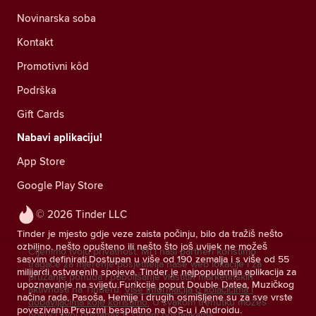
Novinarska soba
Kontakt
Promotivni kôd
Podrška
Gift Cards
Nabavi aplikaciju!
App Store
Google Play Store
© 2026 Tinder LLC
Tinder je mjesto gdje veze zaista počinju, bilo da tražiš nešto
ozbiljno, nešto opušteno ili nešto što još uvijek ne možeš
Cijenimo tvoju privatnost. Mi i naši partneri koristimo
sasvim definirati.Dostupan u više od 190 zemalja i s više od 55
tragače za mjerenje posjetitelja naše web lokacije i za
milijardi ostvarenih spojeva, Tinder je najpopularnija aplikacija za
pružanje ponuda i poboljšanje vlastitih marketinških
upoznavanje na svijetu.Funkcije poput Double Datea, Muzičkog
aktivnosti na Tinderu.
Više informacija o kolačićima i
načina rada, Pasoša, Hemije i drugih osmišljene su za sve vrste
dobavljačima koje koristimo.
U svakom trenutku možeš
povezivanja.Preuzmi besplatno na iOS-u i Androidu.
povući svoj pristanak u svojim postavkama.