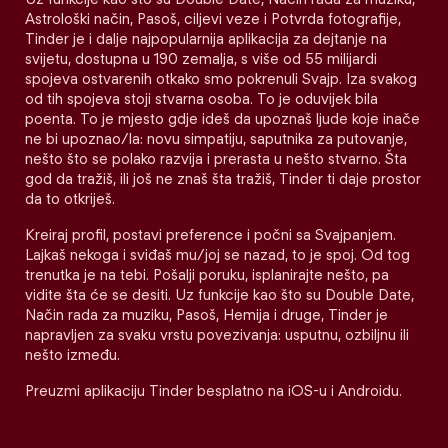
Astrološki način, Pasoš, ciljevi veze i Potvrda fotografije,
Tinder je i dalje najpopularnija aplikacija za dejtanje na
svijetu, dostupna u 190 zemalja, s više od 55 milijardi
spojeva ostvarenih otkako smo pokrenuli Svajp. Iza svakog
od tih spojeva stoji stvarna osoba. To je oduvijek bila
poenta. To je mjesto gdje ideš da upoznaš ljude koje inače
ne bi upoznao/la: novu simpatiju, saputnika za putovanje,
nešto što se polako razvija i prerasta u nešto stvarno. Šta
god da tražiš, ili još ne znaš šta tražiš, Tinder ti daje prostor
da to otkriješ.
Kreiraj profil, postavi preference i počni sa Svajpanjem.
Lajkaš nekoga i sviđaš mu/joj se nazad, to je spoj. Od tog
trenutka je na tebi. Pošalji poruku, isplanirajte nešto, pa
vidite šta će se desiti. Uz funkcije kao što su Double Date,
Način rada za muziku, Pasoš, Hemija i druge, Tinder je
napravljen za svaku vrstu povezivanja: usputnu, ozbiljnu ili
nešto između.
Preuzmi aplikaciju Tinder besplatno na iOS-u i Androidu.