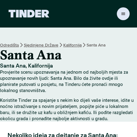
T
i
n
d
e
Odredištа
Sjedinjene Države
Kalifornija
Santa Ana
r
Santa Ana
H
o
m
Santa Ana, Kalifornija
e
Provjerite scenu upoznavanja na jednom od najboljih mjesta za
upoznavanje novih ljudi: Santa Ana. Bilo da živite ovdje ili
planirate putovati u posjetu, na Tinderu ćete pronaći mnogo
lokalnog stanovništva.
Koristite Tinder za spajanje s nekim ko dijeli vaše interese, idite u
noćno istraživanje s novim prijateljem, popijte piće u lokalnom
baru, ili se družite uz kafu u obližnjem kafiću. Ili pođite razgledati
okolicu grada i pronađite najbolje aktivnosti u gradu.
Nekoliko ideja za dejtanje za Santa Ana: