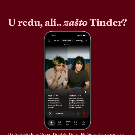
U redu, ali..
zašto
Tinder?
Uz funkcije kao što su Double Date, Način rada za muziku,