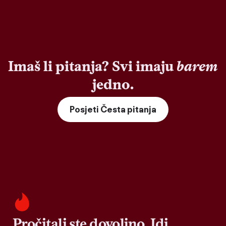
Imaš li pitanja? Svi imaju
barem
jedno.
Posjeti Česta pitanja
Pročitali ste dovoljno. Idi