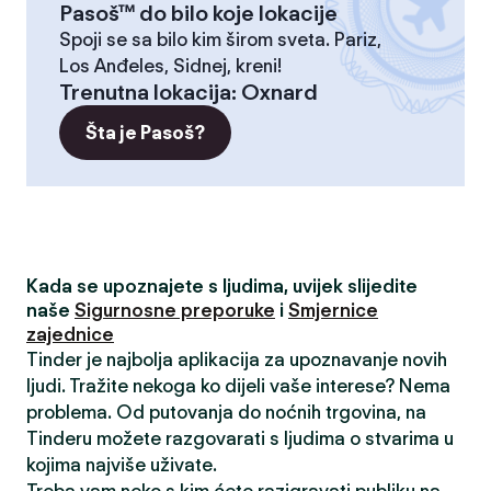
Pasoš™ do bilo koje lokacije
Spoji se sa bilo kim širom sveta. Pariz,
Los Anđeles, Sidnej, kreni!
Trenutna lokacija
:
Oxnard
Šta je Pasoš?
Kada se upoznajete s ljudima, uvijek slijedite
naše
Sigurnosne preporuke
i
Smjernice
zajednice
Tinder je najbolja aplikacija za upoznavanje novih
ljudi. Tražite nekoga ko dijeli vaše interese? Nema
problema. Od putovanja do noćnih trgovina, na
Tinderu možete razgovarati s ljudima o stvarima u
kojima najviše uživate.