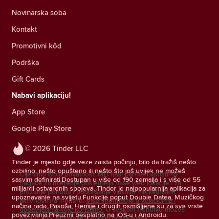
Novinarska soba
Kontakt
Promotivni kôd
Podrška
Gift Cards
Nabavi aplikaciju!
App Store
Google Play Store
© 2026 Tinder LLC
Tinder je mjesto gdje veze zaista počinju, bilo da tražiš nešto
ozbiljno, nešto opušteno ili nešto što još uvijek ne možeš
Cijenimo tvoju privatnost. Mi i naši partneri koristimo
sasvim definirati.Dostupan u više od 190 zemalja i s više od 55
tragače za mjerenje posjetitelja naše web lokacije i za
milijardi ostvarenih spojeva, Tinder je najpopularnija aplikacija za
pružanje ponuda i poboljšanje vlastitih marketinških
upoznavanje na svijetu.Funkcije poput Double Datea, Muzičkog
aktivnosti na Tinderu.
Više informacija o kolačićima i
načina rada, Pasoša, Hemije i drugih osmišljene su za sve vrste
dobavljačima koje koristimo.
U svakom trenutku možeš
povezivanja.Preuzmi besplatno na iOS-u i Androidu.
povući svoj pristanak u svojim postavkama.