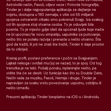
Astrološki način, Pasoš, ciljevi veze i Potvrda fotografije,
Tinder je i dalje najpopularnija aplikacija za dejtanje na
svijetu, dostupna u 190 zemalja, s više od 55 milijardi
spojeva ostvarenih otkako smo pokrenuli Svajp. Iza svakog
od tih spojeva stoji stvarna osoba. To je oduvijek bila
poenta. To je mjesto gdje ideš da upoznaš ljude koje inače
ne bi upoznao/la: novu simpatiju, saputnika za putovanje,
nešto što se polako razvija i prerasta u nešto stvarno. Šta
god da tražiš, ili još ne znaš šta tražiš, Tinder ti daje prostor
da to otkriješ.
Kreiraj profil, postavi preference i počni sa Svajpanjem.
Lajkaš nekoga i sviđaš mu/joj se nazad, to je spoj. Od tog
trenutka je na tebi. Pošalji poruku, isplanirajte nešto, pa
vidite šta će se desiti. Uz funkcije kao što su Double Date,
Način rada za muziku, Pasoš, Hemija i druge, Tinder je
napravljen za svaku vrstu povezivanja: usputnu, ozbiljnu ili
nešto između.
Preuzmi aplikaciju Tinder besplatno na iOS-u i Androidu.