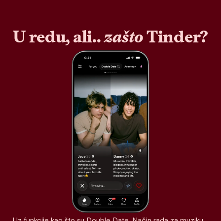
U redu, ali..
zašto
Tinder?
Uz funkcije kao što su Double Date, Način rada za muziku,