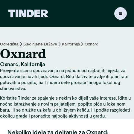
T
i
n
d
e
Odredištа
Sjedinjene Države
Kalifornija
Oxnard
r
Oxnard
H
o
m
Oxnard, Kalifornija
e
Provjerite scenu upoznavanja na jednom od najboljih mjesta za
upoznavanje novih ljudi: Oxnard. Bilo da živite ovdje ili planirate
putovati u posjetu, na Tinderu ćete pronaći mnogo lokalnog
stanovništva.
Koristite Tinder za spajanje s nekim ko dijeli vaše interese, idite u
noćno istraživanje s novim prijateljem, popijte piće u lokalnom
baru, ili se družite uz kafu u obližnjem kafiću. Ili pođite razgledati
okolicu grada i pronađite najbolje aktivnosti u gradu.
Nekoliko ideja za dejtanje za Oxnard: