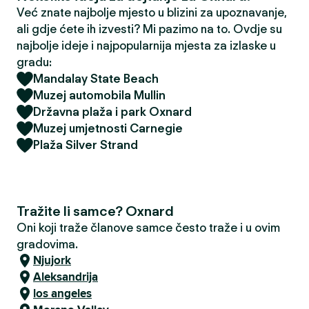
Već znate najbolje mjesto u blizini za upoznavanje,
ali gdje ćete ih izvesti? Mi pazimo na to. Ovdje su
najbolje ideje i najpopularnija mjesta za izlaske u
gradu:
Mandalay State Beach
Muzej automobila Mullin
Državna plaža i park Oxnard
Muzej umjetnosti Carnegie
Plaža Silver Strand
Tražite li samce? Oxnard
Oni koji traže članove samce često traže i u ovim
gradovima.
Njujork
Aleksandrija
los angeles