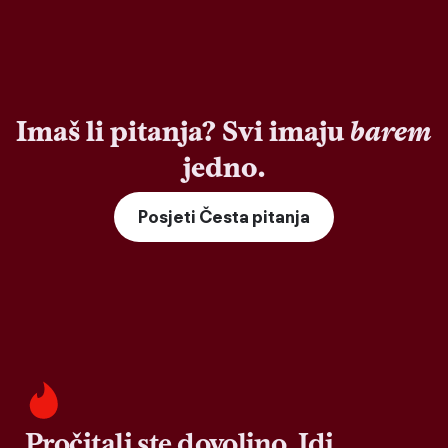
Imaš li pitanja? Svi imaju
barem
jedno.
Posjeti Česta pitanja
Pročitali ste dovoljno. Idi