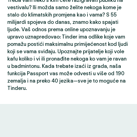
Treba vam neko s kim ćete razigravati publiku na
vestivalu? Ili možda samo želite nekoga kome je
stalo do klimatskih promjena kao i vama? S 55
milijardi spojeva do danas, znamo kako spajati
ljude. Vaš odnos prema online upoznavanju je
upravo uznapredovao: Tinder ima odlike koje vam
pomažu postići maksimalnu primijećenost kod ljudi
koji se vama sviđaju. Upoznajte prijatelje koji vole
kafu koliko i vi ili pronađite nekoga ko vam je ravan
u badmintonu. Kada trebate izaći iz grada, naša
funkcija Passport vas može odvesti u više od 190
zemalja i na preko 40 jezika—sve je to moguće na
Tinderu.