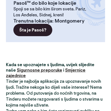
Pasoš™ do bilo koje lokacije
Spoji se sa bilo kim širom sveta. Pariz,
Los Anđeles, Sidnej, kreni!
Trenutna lokacija
:
Montgomery
Šta je Pasoš?
Kada se upoznajete s ljudima, uvijek slijedite
naše
Sigurnosne preporuke
i
Smjernice
zajednice
Tinder je najbolja aplikacija za upoznavanje novih
ljudi. Tražite nekoga ko dijeli vaše interese? Nema
problema. Od putovanja do noćnih trgovina, na
Tinderu možete razgovarati s ljudima o stvarima u
kojima najviše uživate.