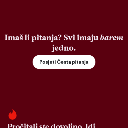
Imaš li pitanja? Svi imaju
barem
jedno.
Posjeti Česta pitanja
Pročitali ste dovoljno. Idi