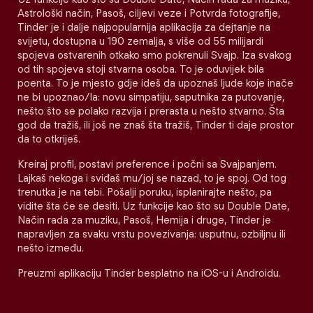
Astrološki način, Pasoš, ciljevi veze i Potvrda fotografije,
Tinder je i dalje najpopularnija aplikacija za dejtanje na
svijetu, dostupna u 190 zemalja, s više od 55 milijardi
spojeva ostvarenih otkako smo pokrenuli Svajp. Iza svakog
od tih spojeva stoji stvarna osoba. To je oduvijek bila
poenta. To je mjesto gdje ideš da upoznaš ljude koje inače
ne bi upoznao/la: novu simpatiju, saputnika za putovanje,
nešto što se polako razvija i prerasta u nešto stvarno. Šta
god da tražiš, ili još ne znaš šta tražiš, Tinder ti daje prostor
da to otkriješ.
Kreiraj profil, postavi preference i počni sa Svajpanjem.
Lajkaš nekoga i sviđaš mu/joj se nazad, to je spoj. Od tog
trenutka je na tebi. Pošalji poruku, isplanirajte nešto, pa
vidite šta će se desiti. Uz funkcije kao što su Double Date,
Način rada za muziku, Pasoš, Hemija i druge, Tinder je
napravljen za svaku vrstu povezivanja: usputnu, ozbiljnu ili
nešto između.
Preuzmi aplikaciju Tinder besplatno na iOS-u i Androidu.