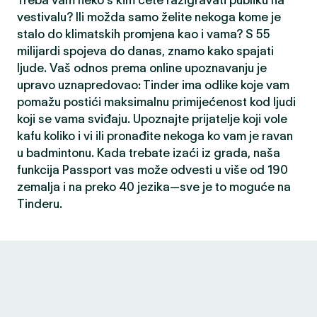
Treba vam neko s kim ćete razigravati publiku na
vestivalu? Ili možda samo želite nekoga kome je
stalo do klimatskih promjena kao i vama? S 55
milijardi spojeva do danas, znamo kako spajati
ljude. Vaš odnos prema online upoznavanju je
upravo uznapredovao: Tinder ima odlike koje vam
pomažu postići maksimalnu primijećenost kod ljudi
koji se vama sviđaju. Upoznajte prijatelje koji vole
kafu koliko i vi ili pronađite nekoga ko vam je ravan
u badmintonu. Kada trebate izaći iz grada, naša
funkcija Passport vas može odvesti u više od 190
zemalja i na preko 40 jezika—sve je to moguće na
Tinderu.