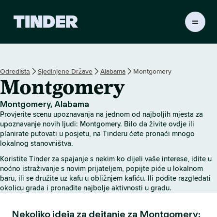
T
i
n
d
e
Odredištа
Sjedinjene Države
Alabama
Montgomery
r
Montgomery
H
o
m
Montgomery, Alabama
e
Provjerite scenu upoznavanja na jednom od najboljih mjesta za
upoznavanje novih ljudi: Montgomery. Bilo da živite ovdje ili
planirate putovati u posjetu, na Tinderu ćete pronaći mnogo
lokalnog stanovništva.
Koristite Tinder za spajanje s nekim ko dijeli vaše interese, idite u
noćno istraživanje s novim prijateljem, popijte piće u lokalnom
baru, ili se družite uz kafu u obližnjem kafiću. Ili pođite razgledati
okolicu grada i pronađite najbolje aktivnosti u gradu.
Nekoliko ideja za dejtanje za Montgomery: