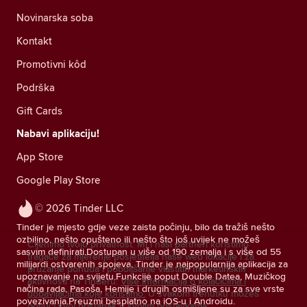
Novinarska soba
Kontakt
Promotivni kôd
Podrška
Gift Cards
Nabavi aplikaciju!
App Store
Google Play Store
© 2026 Tinder LLC
Tinder je mjesto gdje veze zaista počinju, bilo da tražiš nešto
ozbiljno, nešto opušteno ili nešto što još uvijek ne možeš
Cijenimo tvoju privatnost. Mi i naši partneri koristimo
sasvim definirati.Dostupan u više od 190 zemalja i s više od 55
tragače za mjerenje posjetitelja naše web lokacije i za
milijardi ostvarenih spojeva, Tinder je najpopularnija aplikacija za
pružanje ponuda i poboljšanje vlastitih marketinških
upoznavanje na svijetu.Funkcije poput Double Datea, Muzičkog
aktivnosti na Tinderu.
Više informacija o kolačićima i
načina rada, Pasoša, Hemije i drugih osmišljene su za sve vrste
dobavljačima koje koristimo.
U svakom trenutku možeš
povezivanja.Preuzmi besplatno na iOS-u i Androidu.
povući svoj pristanak u svojim postavkama.