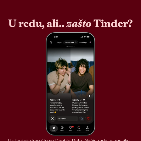
U redu, ali..
zašto
Tinder?
Uz funkcije kao što su Double Date, Način rada za muziku,