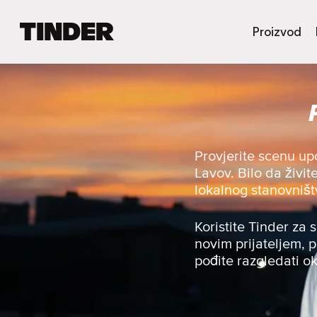
T
Proizvod
i
n
d
e
r
H
o
m
Provjerite scenu up
e
Lavov. Bilo da živit
lokalnog stanovništ
Koristite Tinder za 
novim prijateljem, p
pođite razgledati ok