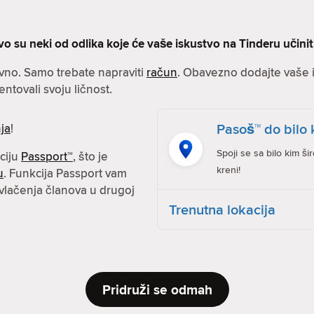
vo su neki od odlika koje će vaše iskustvo na Tinderu učini
avno. Samo trebate napraviti
račun
. Obavezno dodajte vaše in
entovali svoju ličnost.
Pasoš™ do bilo 
ja
!
Spoji se sa bilo kim ši
kciju
Passport™
, što je
kreni!
u
. Funkcija Passport vam
vlačenja članova u drugoj
Trenutna lokacija
Pridruži se odmah