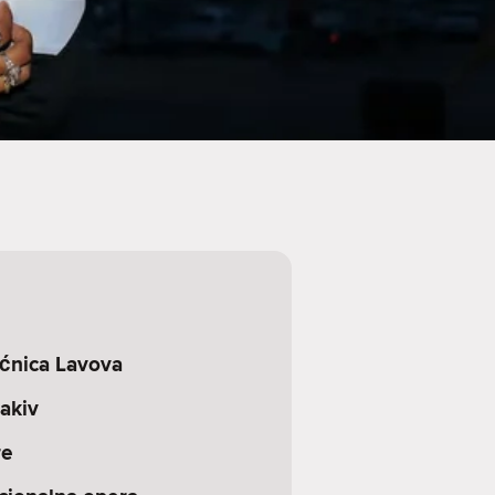
ećnica Lavova
akiv
re