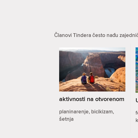
Članovi Tindera često nađu zajednič
aktivnosti na otvorenom
planinarenje, bicikizam,
f
šetnja