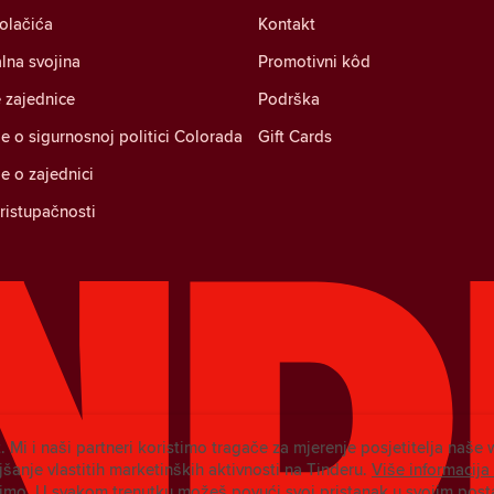
kolačića
Kontakt
alna svojina
Promotivni kôd
 zajednice
Podrška
je o sigurnosnoj politici Colorada
Gift Cards
je o zajednici
pristupačnosti
. Mi i naši partneri koristimo tragače za mjerenje posjetitelja naše 
šanje vlastitih marketinških aktivnosti na Tinderu.
Više informacija
timo.
U svakom trenutku možeš povući svoj pristanak u svojim pos