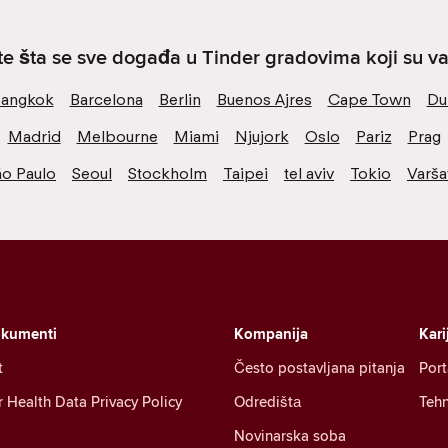
ite šta se sve događa u Tinder gradovima koji su va
angkok
Barcelona
Berlin
Buenos Ajres
Cape Town
Du
Madrid
Melbourne
Miami
Njujork
Oslo
Pariz
Prag
ão Paulo
Seoul
Stockholm
Taipei
tel aviv
Tokio
Varša
okumenti
Kompanija
Kari
t
Često postavljana pitanja
Port
Health Data Privacy Policy
Odredištа
Tehn
Novinarska soba