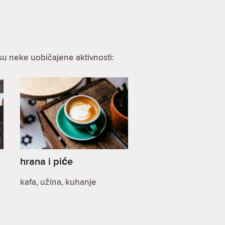
su neke uobičajene aktivnosti:
hrana i piće
kafa, užina, kuhanje