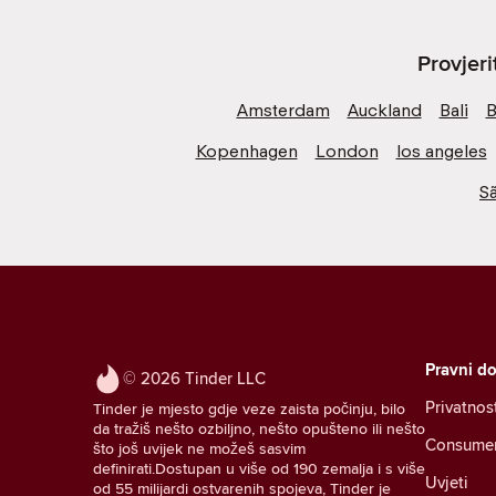
Provjer
Amsterdam
Auckland
Bali
B
Kopenhagen
London
los angeles
S
Pravni d
© 2026 Tinder LLC
Privatnos
Tinder je mjesto gdje veze zaista počinju, bilo
da tražiš nešto ozbiljno, nešto opušteno ili nešto
Consumer 
što još uvijek ne možeš sasvim
definirati.Dostupan u više od 190 zemalja i s više
Uvjeti
od 55 milijardi ostvarenih spojeva, Tinder je