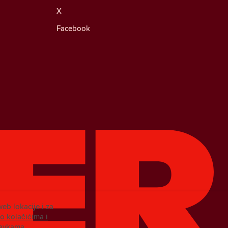
X
Facebook
web lokacije i za
 o kolačićima i
tavkama.