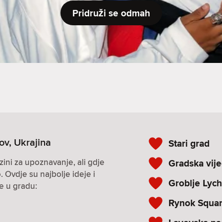
Pridruži se odmah
ov, Ukrajina
Stari grad
zini za upoznavanje, ali gdje
Gradska vij
. Ovdje su najbolje ideje i
Groblje Lych
ke u gradu:
Rynok Squa