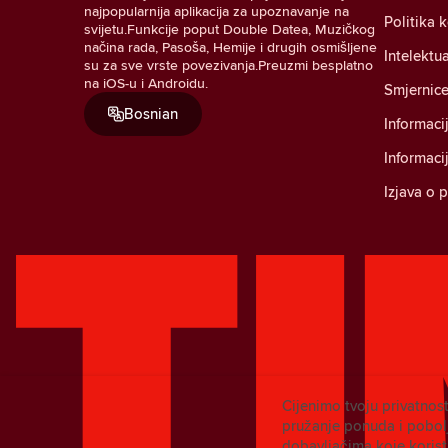
najpopularnija aplikacija za upoznavanje na
Politika 
svijetu.Funkcije poput Double Datea, Muzičkog
načina rada, Pasoša, Hemije i drugih osmišljene
Intelektu
su za sve vrste povezivanja.Preuzmi besplatno
na iOS-u i Androidu.
Smjernice
Bosnian
Informaci
Informaci
Izjava o 
Cijenimo tvoju privatnost
pružanje ponuda i pobolj
dobavljačima koje koris