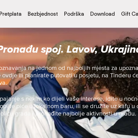
Pretplata
Bezbjednost
Podrška
Download
Gift C
Pronađu spoj. Lavov, Ukrajin
oznavanja na jednom od najboljih mjesta za upoznav
e ovdje ili planirate putovati u posjetu, na Tinderu
va.
spajanje s nekim ko dijeli vaše interese, idite u noćn
opijte piće u lokalnom baru, ili se družite uz kafu u o
olicu grada i pronađite najbolje aktivnosti u gradu.