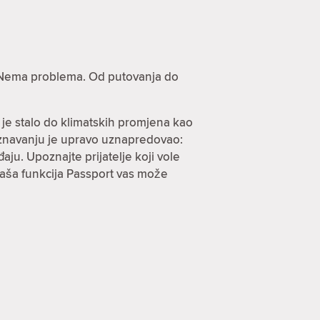
e? Nema problema. Od putovanja do
 je stalo do klimatskih promjena kao
oznavanju je upravo uznapredovao:
ju. Upoznajte prijatelje koji vole
 naša funkcija Passport vas može