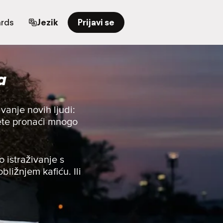
ards
Jezik
Prijavi se
a
anje novih ljudi:
 ćete pronaći mnogo
o istraživanje s
bližnjem kafiću. Ili