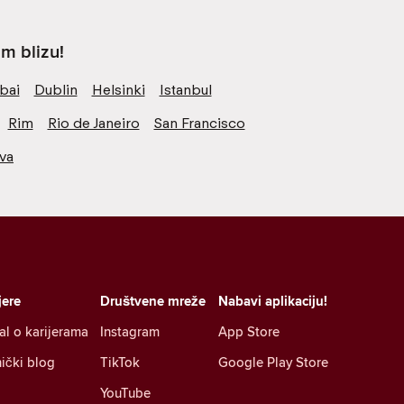
m blizu!
bai
Dublin
Helsinki
Istanbul
Rim
Rio de Janeiro
San Francisco
va
jere
Društvene mreže
Nabavi aplikaciju!
al o karijerama
Instagram
App Store
ički blog
TikTok
Google Play Store
YouTube