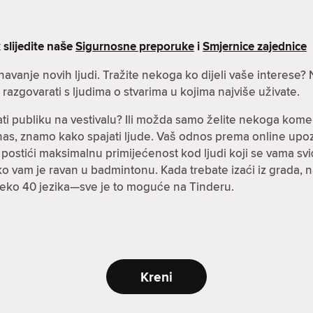
 slijedite naše
Sigurnosne preporuke
i
Smjernice zajednice
oznavanje novih ljudi. Tražite nekoga ko dijeli vaše interes
azgovarati s ljudima o stvarima u kojima najviše uživate.
ti publiku na vestivalu? Ili možda samo želite nekoga kome
danas, znamo kako spajati ljude. Vaš odnos prema online up
stići maksimalnu primijećenost kod ljudi koji se vama sviđa
a ko vam je ravan u badmintonu. Kada trebate izaći iz grada,
preko 40 jezika—sve je to moguće na Tinderu.
Kreni