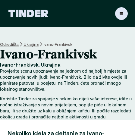
T
i
n
d
e
Odredištа
Ukrajina
Ivano-Frankivsk
r
Ivano-Frankivsk
H
o
m
Ivano-Frankivsk, Ukrajina
e
Provjerite scenu upoznavanja na jednom od najboljih mjesta za
upoznavanje novih ljudi: Ivano-Frankivsk. Bilo da živite ovdje ili
planirate putovati u posjetu, na Tinderu ćete pronaći mnogo
lokalnog stanovništva.
Koristite Tinder za spajanje s nekim ko dijeli vaše interese, idite u
noćno istraživanje s novim prijateljem, popijte piće u lokalnom
baru, ili se družite uz kafu u obližnjem kafiću. Ili pođite razgledati
okolicu grada i pronađite najbolje aktivnosti u gradu.
Nekoliko ideja za dejtanje za Ivano-