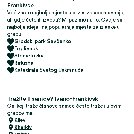
Frankivsk:
Već znate najbolje mjesto u blizini za upoznavanje,
ali gdje ćete ih izvesti? Mi pazimo na to. Ovdje su
najbolje ideje i najpopularnija mjesta za izlaske u
gradu:
Gradski park Ševčenko
Trg Rynok
Stometrivka
Ratusha
Katedrala Svetog Uskrsnuća
Tražite li samce? Ivano-Frankivsk
Oni koji traže članove samce često traže i u ovim
gradovima.
Kijev
Kharkiv