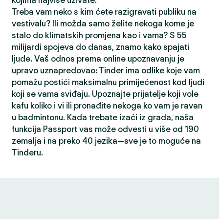
kojima najviše uživate.
Treba vam neko s kim ćete razigravati publiku na
vestivalu? Ili možda samo želite nekoga kome je
stalo do klimatskih promjena kao i vama? S 55
milijardi spojeva do danas, znamo kako spajati
ljude. Vaš odnos prema online upoznavanju je
upravo uznapredovao: Tinder ima odlike koje vam
pomažu postići maksimalnu primijećenost kod ljudi
koji se vama sviđaju. Upoznajte prijatelje koji vole
kafu koliko i vi ili pronađite nekoga ko vam je ravan
u badmintonu. Kada trebate izaći iz grada, naša
funkcija Passport vas može odvesti u više od 190
zemalja i na preko 40 jezika—sve je to moguće na
Tinderu.