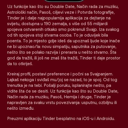
Uz funkcije kao što su Double Date, Način rada za muziku,
Astrološki način, Pasoš, ciljevi veze i Potvrda fotografije,
Tinder je i dalje najpopularnija aplikacija za dejtanje na
svijetu, dostupna u 190 zemalja, s više od 55 milijardi
spojeva ostvarenih otkako smo pokrenuli Svajp. Iza svakog
od tih spojeva stoji stvarna osoba. To je oduvijek bila
poenta. To je mjesto gdje ideš da upoznaš ljude koje inače
ne bi upoznao/la: novu simpatiju, saputnika za putovanje,
nešto što se polako razvija i prerasta u nešto stvarno. Šta
god da tražiš, ili još ne znaš šta tražiš, Tinder ti daje prostor
da to otkriješ.
Kreiraj profil, postavi preference i počni sa Svajpanjem.
Lajkaš nekoga i sviđaš mu/joj se nazad, to je spoj. Od tog
trenutka je na tebi. Pošalji poruku, isplanirajte nešto, pa
vidite šta će se desiti. Uz funkcije kao što su Double Date,
Način rada za muziku, Pasoš, Hemija i druge, Tinder je
napravljen za svaku vrstu povezivanja: usputnu, ozbiljnu ili
nešto između.
Preuzmi aplikaciju Tinder besplatno na iOS-u i Androidu.