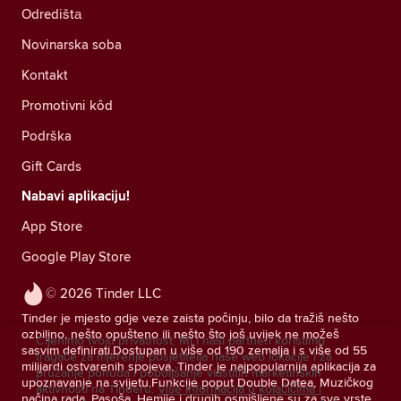
Odredištа
Novinarska soba
Kontakt
Promotivni kôd
Podrška
Gift Cards
Nabavi aplikaciju!
App Store
Google Play Store
© 2026 Tinder LLC
Tinder je mjesto gdje veze zaista počinju, bilo da tražiš nešto
ozbiljno, nešto opušteno ili nešto što još uvijek ne možeš
Cijenimo tvoju privatnost. Mi i naši partneri koristimo
sasvim definirati.Dostupan u više od 190 zemalja i s više od 55
tragače za mjerenje posjetitelja naše web lokacije i za
milijardi ostvarenih spojeva, Tinder je najpopularnija aplikacija za
pružanje ponuda i poboljšanje vlastitih marketinških
upoznavanje na svijetu.Funkcije poput Double Datea, Muzičkog
aktivnosti na Tinderu.
Više informacija o kolačićima i
načina rada, Pasoša, Hemije i drugih osmišljene su za sve vrste