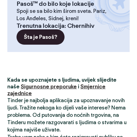
Pasoš™ do bilo koje lokacije
Spoji se sa bilo kim širom sveta. Pariz,
Los Anđeles, Sidnej, kreni!
Trenutna lokacija
:
Chernihiv
Šta je Pasoš?
Kada se upoznajete s ljudima, uvijek slijedite
naše
Sigurnosne preporuke
i
Smjernice
zajednice
Tinder je najbolja aplikacija za upoznavanje novih
ljudi. Tražite nekoga ko dijeli vaše interese? Nema
problema. Od putovanja do noćnih trgovina, na
Tinderu možete razgovarati s ljudima o stvarima u
kojima najviše uživate.