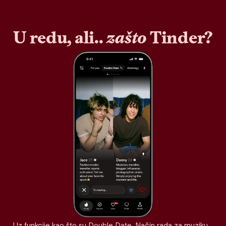
U redu, ali..
zašto
Tinder?
Uz funkcije kao što su Double Date, Način rada za muziku,