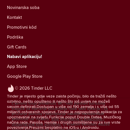
Novinarska soba
Kontakt
Promotivni kôd
Podrška
Gift Cards
Nabavi aplikaciju!
App Store
Google Play Store
© 2026 Tinder LLC
Tinder je mjesto gdje veze zaista počinju, bilo da tražiš nešto
ozbiljno, nešto opušteno ili nešto što još uvijek ne možeš
Cijenimo tvoju privatnost. Mi i naši partneri koristimo
sasvim definirati.Dostupan u više od 190 zemalja i s više od 55
tragače za mjerenje posjetitelja naše web lokacije i za
milijardi ostvarenih spojeva, Tinder je najpopularnija aplikacija za
pružanje ponuda i poboljšanje vlastitih marketinških
upoznavanje na svijetu.Funkcije poput Double Datea, Muzičkog
aktivnosti na Tinderu.
Više informacija o kolačićima i
načina rada, Pasoša, Hemije i drugih osmišljene su za sve vrste
dobavljačima koje koristimo.
U svakom trenutku možeš
povezivanja.Preuzmi besplatno na iOS-u i Androidu.
povući svoj pristanak u svojim postavkama.