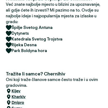
Već znate najbolje mjesto u blizini za upoznavanje,
ali gdje ćete ih izvesti? Mi pazimo na to. Ovdje su
najbolje ideje i najpopularnija mjesta za izlaske u
gradu:
Špilje Svetog Antuna
Dytynets
Katedrala Svetog Trojstva
Rijeka Desna
Park Boldyna hora
Tražite li samce? Chernihiv
Oni koji traže članove samce često traže i u ovim
gradovima.
Kijev
Kharkiv
Dnipro