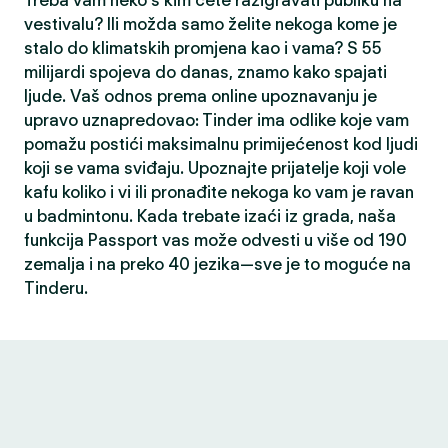
Treba vam neko s kim ćete razigravati publiku na
vestivalu? Ili možda samo želite nekoga kome je
stalo do klimatskih promjena kao i vama? S 55
milijardi spojeva do danas, znamo kako spajati
ljude. Vaš odnos prema online upoznavanju je
upravo uznapredovao: Tinder ima odlike koje vam
pomažu postići maksimalnu primijećenost kod ljudi
koji se vama sviđaju. Upoznajte prijatelje koji vole
kafu koliko i vi ili pronađite nekoga ko vam je ravan
u badmintonu. Kada trebate izaći iz grada, naša
funkcija Passport vas može odvesti u više od 190
zemalja i na preko 40 jezika—sve je to moguće na
Tinderu.