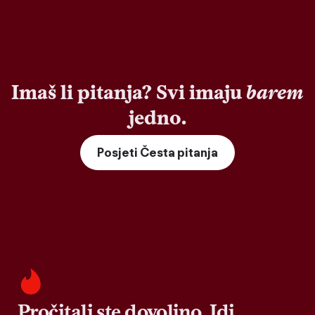
Imaš li pitanja? Svi imaju
barem
jedno.
Posjeti Česta pitanja
Pročitali ste dovoljno. Idi