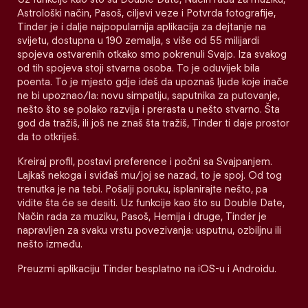
Astrološki način, Pasoš, ciljevi veze i Potvrda fotografije,
Tinder je i dalje najpopularnija aplikacija za dejtanje na
svijetu, dostupna u 190 zemalja, s više od 55 milijardi
spojeva ostvarenih otkako smo pokrenuli Svajp. Iza svakog
od tih spojeva stoji stvarna osoba. To je oduvijek bila
poenta. To je mjesto gdje ideš da upoznaš ljude koje inače
ne bi upoznao/la: novu simpatiju, saputnika za putovanje,
nešto što se polako razvija i prerasta u nešto stvarno. Šta
god da tražiš, ili još ne znaš šta tražiš, Tinder ti daje prostor
da to otkriješ.
Kreiraj profil, postavi preference i počni sa Svajpanjem.
Lajkaš nekoga i sviđaš mu/joj se nazad, to je spoj. Od tog
trenutka je na tebi. Pošalji poruku, isplanirajte nešto, pa
vidite šta će se desiti. Uz funkcije kao što su Double Date,
Način rada za muziku, Pasoš, Hemija i druge, Tinder je
napravljen za svaku vrstu povezivanja: usputnu, ozbiljnu ili
nešto između.
Preuzmi aplikaciju Tinder besplatno na iOS-u i Androidu.