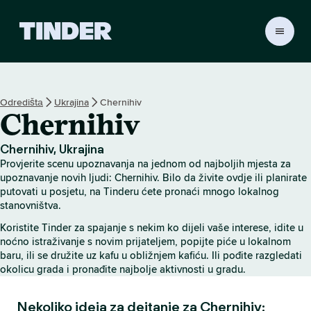
T
i
n
d
e
Odredištа
Ukrajina
Chernihiv
r
Chernihiv
H
o
m
Chernihiv, Ukrajina
e
Provjerite scenu upoznavanja na jednom od najboljih mjesta za
upoznavanje novih ljudi: Chernihiv. Bilo da živite ovdje ili planirate
putovati u posjetu, na Tinderu ćete pronaći mnogo lokalnog
stanovništva.
Koristite Tinder za spajanje s nekim ko dijeli vaše interese, idite u
noćno istraživanje s novim prijateljem, popijte piće u lokalnom
baru, ili se družite uz kafu u obližnjem kafiću. Ili pođite razgledati
okolicu grada i pronađite najbolje aktivnosti u gradu.
Nekoliko ideja za dejtanje za Chernihiv: