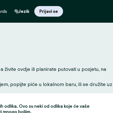
ards
Jezik
Prijavi se
živite ovdje ili planirate putovati u posjetu, na
ljem, popijte piće u lokalnom baru, ili se družite uz
h odlika. Ovo su neki od odlika koje će vaše
ti mnogo boljim.