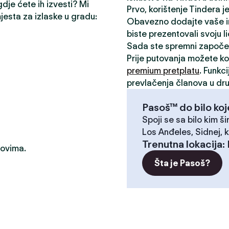
gdje ćete ih izvesti? Mi
Prvo, korištenje Tindera 
mjesta za izlaske u gradu:
Obavezno dodajte vaše inte
biste prezentovali svoju l
Sada ste spremni započe
Prije putovanja možete kor
premium pretplatu
. Funkc
prevlačenja članova u dru
Pasoš™ do bilo koj
Spoji se sa bilo kim ši
Los Anđeles, Sidnej, k
Trenutna lokacija
:
dovima.
Šta je Pasoš?