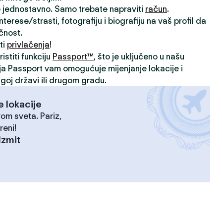
je jednostavno. Samo trebate napraviti
račun
.
rese/strasti, fotografiju i biografiju na vaš profil da
ičnost.
ti
privlačenja
!
istiti funkciju
Passport™
, što je uključeno u našu
ija Passport vam omogućuje mijenjanje lokacije i
goj državi ili drugom gradu.
e lokacije
rom sveta. Pariz,
reni!
Izmit