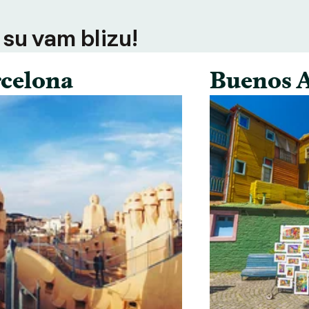
 su vam blizu!
celona
Buenos A