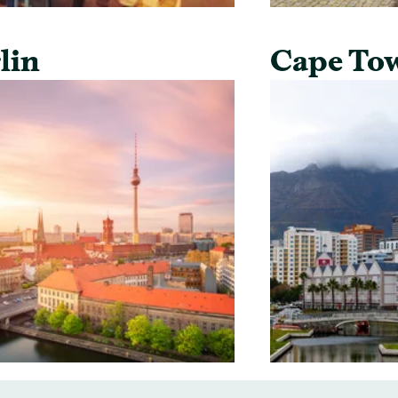
lin
Cape To