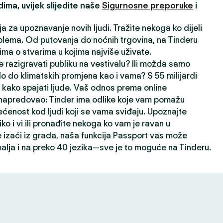
ima, uvijek slijedite naše
Sigurnosne preporuke
i
ja za upoznavanje novih ljudi. Tražite nekoga ko dijeli
lema. Od putovanja do noćnih trgovina, na Tinderu
ima o stvarima u kojima najviše uživate.
 razigravati publiku na vestivalu? Ili možda samo
lo do klimatskih promjena kao i vama? S 55 milijardi
kako spajati ljude. Vaš odnos prema online
napredovao: Tinder ima odlike koje vam pomažu
ećenost kod ljudi koji se vama sviđaju. Upoznajte
liko i vi ili pronađite nekoga ko vam je ravan u
izaći iz grada, naša funkcija Passport vas može
alja i na preko 40 jezika—sve je to moguće na Tinderu.