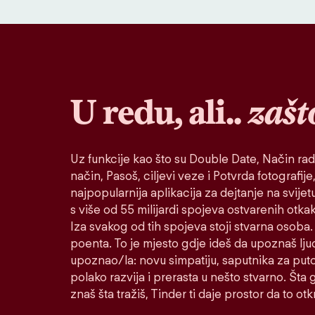
U redu, ali..
zašt
Uz funkcije kao što su Double Date, Način rad
način, Pasoš, ciljevi veze i Potvrda fotografije,
najpopularnija aplikacija za dejtanje na svije
s više od 55 milijardi spojeva ostvarenih otk
Iza svakog od tih spojeva stoji stvarna osoba. 
poenta. To je mjesto gdje ideš da upoznaš lju
upoznao/la: novu simpatiju, saputnika za puto
polako razvija i prerasta u nešto stvarno. Šta go
znaš šta tražiš, Tinder ti daje prostor da to otkr