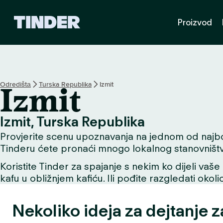
T
Proizvod
i
n
d
e
r
H
Odredištа
Turska Republika
Izmit
Izmit
o
m
e
Izmit, Turska Republika
Provjerite scenu upoznavanja na jednom od najboljih
Tinderu ćete pronaći mnogo lokalnog stanovništv
Koristite Tinder za spajanje s nekim ko dijeli vaše 
kafu u obližnjem kafiću. Ili pođite razgledati okol
Nekoliko ideja za dejtanje z