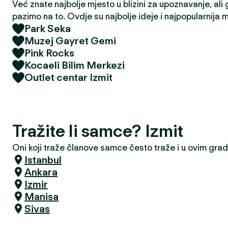
Već znate najbolje mjesto u blizini za upoznavanje, ali 
pazimo na to. Ovdje su najbolje ideje i najpopularnija 
Park Seka
Muzej Gayret Gemi
Pink Rocks
Kocaeli Bilim Merkezi
Outlet centar Izmit
Tražite li samce? Izmit
Oni koji traže članove samce često traže i u ovim gra
Istanbul
Ankara
Izmir
Manisa
Sivas