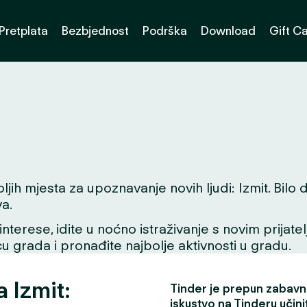
Pretplata
Bezbjednost
Podrška
Download
Gift C
 mjesta za upoznavanje novih ljudi: Izmit. Bilo da 
a.
interese, idite u noćno istraživanje s novim prijate
icu grada i pronađite najbolje aktivnosti u gradu.
a Izmit:
Tinder je prepun zabavni
iskustvo na Tinderu učini