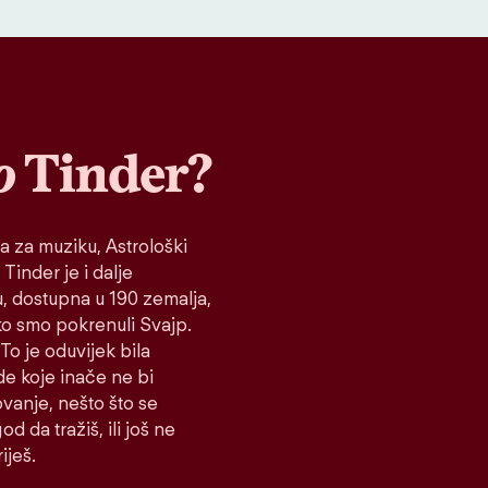
o
Tinder?
a za muziku, Astrološki
 Tinder je i dalje
tu, dostupna u 190 zemalja,
ako smo pokrenuli Svajp.
To je oduvijek bila
de koje inače ne bi
vanje, nešto što se
d da tražiš, ili još ne
iješ.