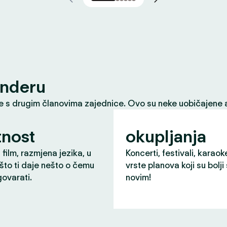
inderu
le s drugim članovima zajednice. Ovo su neke uobičajene a
nost
okupljanja
 film, razmjena jezika, u
Koncerti, festivali, karaok
što ti daje nešto o čemu
vrste planova koji su bolji
ovarati.
novim!