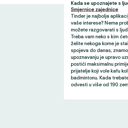
Kada se upoznajete s ljud
Smjernice zajednice
Tinder je najbolja aplikaci
vaše interese? Nema prob
možete razgovarati s ljud
Treba vam neko s kim ćete
želite nekoga kome je sta
spojeva do danas, znamo 
upoznavanju je upravo uz
postići maksimalnu primij
prijatelje koji vole kafu ko
badmintonu. Kada trebate 
odvesti u više od 190 zem