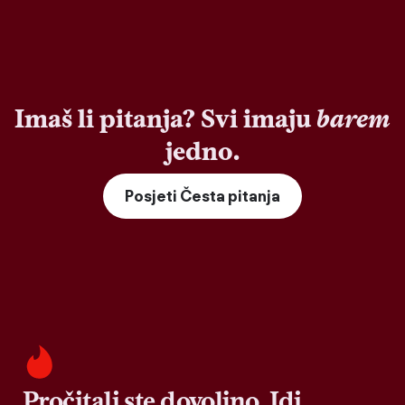
Imaš li pitanja? Svi imaju
barem
jedno.
Posjeti Česta pitanja
Pročitali ste dovoljno. Idi