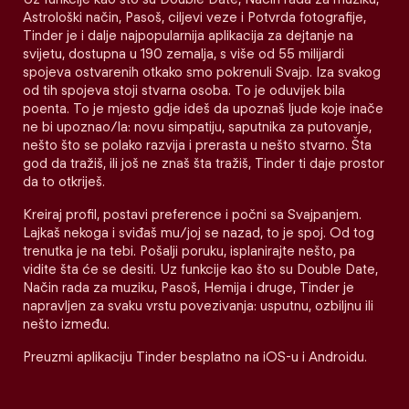
Astrološki način, Pasoš, ciljevi veze i Potvrda fotografije,
Tinder je i dalje najpopularnija aplikacija za dejtanje na
svijetu, dostupna u 190 zemalja, s više od 55 milijardi
spojeva ostvarenih otkako smo pokrenuli Svajp. Iza svakog
od tih spojeva stoji stvarna osoba. To je oduvijek bila
poenta. To je mjesto gdje ideš da upoznaš ljude koje inače
ne bi upoznao/la: novu simpatiju, saputnika za putovanje,
nešto što se polako razvija i prerasta u nešto stvarno. Šta
god da tražiš, ili još ne znaš šta tražiš, Tinder ti daje prostor
da to otkriješ.
Kreiraj profil, postavi preference i počni sa Svajpanjem.
Lajkaš nekoga i sviđaš mu/joj se nazad, to je spoj. Od tog
trenutka je na tebi. Pošalji poruku, isplanirajte nešto, pa
vidite šta će se desiti. Uz funkcije kao što su Double Date,
Način rada za muziku, Pasoš, Hemija i druge, Tinder je
napravljen za svaku vrstu povezivanja: usputnu, ozbiljnu ili
nešto između.
Preuzmi aplikaciju Tinder besplatno na iOS-u i Androidu.