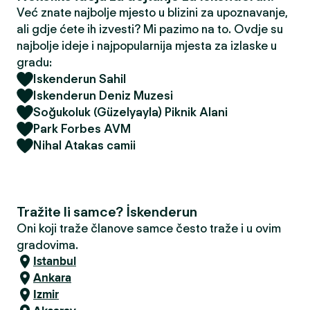
Već znate najbolje mjesto u blizini za upoznavanje,
ali gdje ćete ih izvesti? Mi pazimo na to. Ovdje su
najbolje ideje i najpopularnija mjesta za izlaske u
gradu:
Iskenderun Sahil
Iskenderun Deniz Muzesi
Soğukoluk (Güzelyayla) Piknik Alani
Park Forbes AVM
Nihal Atakas camii
Tražite li samce? İskenderun
Oni koji traže članove samce često traže i u ovim
gradovima.
Istanbul
Ankara
Izmir