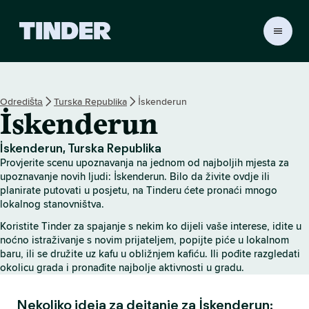
T
i
n
d
e
Odredištа
Turska Republika
İskenderun
r
İskenderun
H
o
m
İskenderun, Turska Republika
e
Provjerite scenu upoznavanja na jednom od najboljih mjesta za
upoznavanje novih ljudi: İskenderun. Bilo da živite ovdje ili
planirate putovati u posjetu, na Tinderu ćete pronaći mnogo
lokalnog stanovništva.
Koristite Tinder za spajanje s nekim ko dijeli vaše interese, idite u
noćno istraživanje s novim prijateljem, popijte piće u lokalnom
baru, ili se družite uz kafu u obližnjem kafiću. Ili pođite razgledati
okolicu grada i pronađite najbolje aktivnosti u gradu.
Nekoliko ideja za dejtanje za İskenderun: