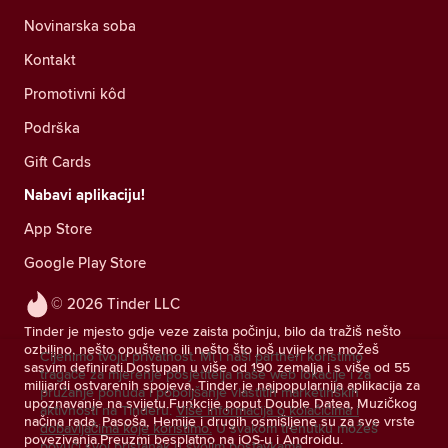
Novinarska soba
Kontakt
Promotivni kôd
Podrška
Gift Cards
Nabavi aplikaciju!
App Store
Google Play Store
© 2026 Tinder LLC
Tinder je mjesto gdje veze zaista počinju, bilo da tražiš nešto
ozbiljno, nešto opušteno ili nešto što još uvijek ne možeš
Cijenimo tvoju privatnost. Mi i naši partneri koristimo
sasvim definirati.Dostupan u više od 190 zemalja i s više od 55
tragače za mjerenje posjetitelja naše web lokacije i za
milijardi ostvarenih spojeva, Tinder je najpopularnija aplikacija za
pružanje ponuda i poboljšanje vlastitih marketinških
upoznavanje na svijetu.Funkcije poput Double Datea, Muzičkog
aktivnosti na Tinderu.
Više informacija o kolačićima i
načina rada, Pasoša, Hemije i drugih osmišljene su za sve vrste
dobavljačima koje koristimo.
U svakom trenutku možeš
povezivanja.Preuzmi besplatno na iOS-u i Androidu.
povući svoj pristanak u svojim postavkama.