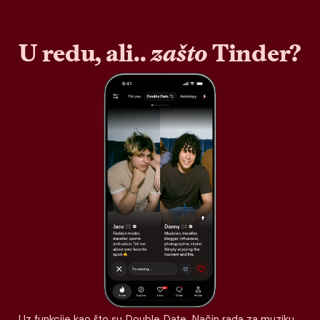
U redu, ali..
zašto
Tinder?
Uz funkcije kao što su Double Date, Način rada za muziku,