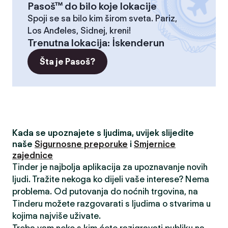
Pasoš™ do bilo koje lokacije
Spoji se sa bilo kim širom sveta. Pariz,
Los Anđeles, Sidnej, kreni!
Trenutna lokacija
:
İskenderun
Šta je Pasoš?
Kada se upoznajete s ljudima, uvijek slijedite
naše
Sigurnosne preporuke
i
Smjernice
zajednice
Tinder je najbolja aplikacija za upoznavanje novih
ljudi. Tražite nekoga ko dijeli vaše interese? Nema
problema. Od putovanja do noćnih trgovina, na
Tinderu možete razgovarati s ljudima o stvarima u
kojima najviše uživate.