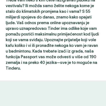
Treba vam neko s kim ćete razigravati publiku na
vestivalu? Ili možda samo želite nekoga kome je
stalo do klimatskih promjena kao i vama? S 55
milijardi spojeva do danas, znamo kako spajati
ljude. Vaš odnos prema online upoznavanju je
upravo uznapredovao: Tinder ima odlike koje vam
pomažu postići maksimalnu primijećenost kod ljudi
koji se vama sviđaju. Upoznajte prijatelje koji vole
kafu koliko i vi ili pronađite nekoga ko vam je ravan
u badmintonu. Kada trebate izaći iz grada, naša
funkcija Passport vas može odvesti u više od 190
zemalja i na preko 40 jezika—sve je to moguće na
Tinderu.