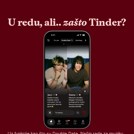
U redu, ali..
zašto
Tinder?
Uz funkcije kao što su Double Date, Način rada za muziku,