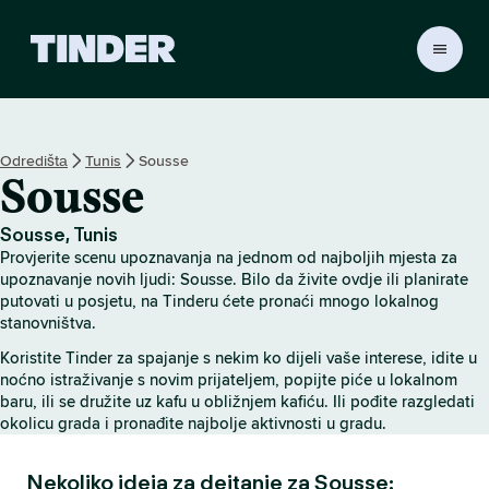
T
i
n
d
e
Odredištа
Tunis
Sousse
r
Sousse
H
o
m
Sousse, Tunis
e
Provjerite scenu upoznavanja na jednom od najboljih mjesta za
upoznavanje novih ljudi: Sousse. Bilo da živite ovdje ili planirate
putovati u posjetu, na Tinderu ćete pronaći mnogo lokalnog
stanovništva.
Koristite Tinder za spajanje s nekim ko dijeli vaše interese, idite u
noćno istraživanje s novim prijateljem, popijte piće u lokalnom
baru, ili se družite uz kafu u obližnjem kafiću. Ili pođite razgledati
okolicu grada i pronađite najbolje aktivnosti u gradu.
Nekoliko ideja za dejtanje za Sousse: