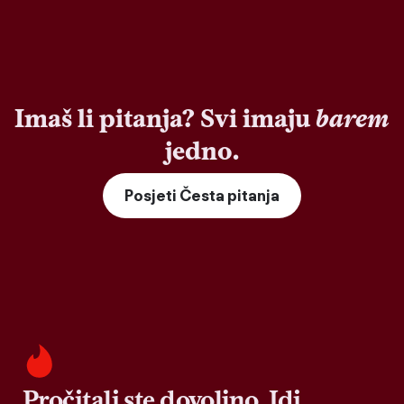
Imaš li pitanja? Svi imaju
barem
jedno.
Posjeti Česta pitanja
Pročitali ste dovoljno. Idi