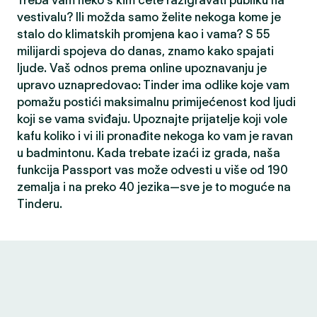
Treba vam neko s kim ćete razigravati publiku na
vestivalu? Ili možda samo želite nekoga kome je
stalo do klimatskih promjena kao i vama? S 55
milijardi spojeva do danas, znamo kako spajati
ljude. Vaš odnos prema online upoznavanju je
upravo uznapredovao: Tinder ima odlike koje vam
pomažu postići maksimalnu primijećenost kod ljudi
koji se vama sviđaju. Upoznajte prijatelje koji vole
kafu koliko i vi ili pronađite nekoga ko vam je ravan
u badmintonu. Kada trebate izaći iz grada, naša
funkcija Passport vas može odvesti u više od 190
zemalja i na preko 40 jezika—sve je to moguće na
Tinderu.