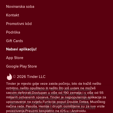
Novinarska soba
Kontakt
Promotivni kôd
Podrška
Gift Cards
Nabavi aplikaciju!
App Store
Google Play Store
© 2026 Tinder LLC
Tinder je mjesto gdje veze zaista počinju, bilo da tražiš nešto
ozbiljno, nešto opušteno ili nešto što još uvijek ne možeš
Cijenimo tvoju privatnost. Mi i naši partneri koristimo
sasvim definirati.Dostupan u više od 190 zemalja i s više od 55
tragače za mjerenje posjetitelja naše web lokacije i za
milijardi ostvarenih spojeva, Tinder je najpopularnija aplikacija za
pružanje ponuda i poboljšanje vlastitih marketinških
upoznavanje na svijetu.Funkcije poput Double Datea, Muzičkog
aktivnosti na Tinderu.
Više informacija o kolačićima i
načina rada, Pasoša, Hemije i drugih osmišljene su za sve vrste
dobavljačima koje koristimo.
U svakom trenutku možeš
povezivanja.Preuzmi besplatno na iOS-u i Androidu.
povući svoj pristanak u svojim postavkama.