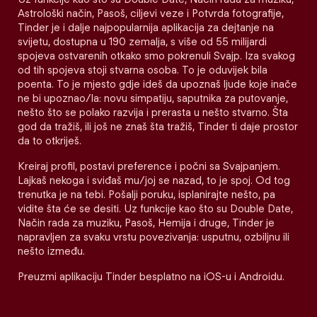
Astrološki način, Pasoš, ciljevi veze i Potvrda fotografije,
Tinder je i dalje najpopularnija aplikacija za dejtanje na
svijetu, dostupna u 190 zemalja, s više od 55 milijardi
spojeva ostvarenih otkako smo pokrenuli Svajp. Iza svakog
od tih spojeva stoji stvarna osoba. To je oduvijek bila
poenta. To je mjesto gdje ideš da upoznaš ljude koje inače
ne bi upoznao/la: novu simpatiju, saputnika za putovanje,
nešto što se polako razvija i prerasta u nešto stvarno. Šta
god da tražiš, ili još ne znaš šta tražiš, Tinder ti daje prostor
da to otkriješ.
Kreiraj profil, postavi preference i počni sa Svajpanjem.
Lajkaš nekoga i sviđaš mu/joj se nazad, to je spoj. Od tog
trenutka je na tebi. Pošalji poruku, isplanirajte nešto, pa
vidite šta će se desiti. Uz funkcije kao što su Double Date,
Način rada za muziku, Pasoš, Hemija i druge, Tinder je
napravljen za svaku vrstu povezivanja: usputnu, ozbiljnu ili
nešto između.
Preuzmi aplikaciju Tinder besplatno na iOS-u i Androidu.