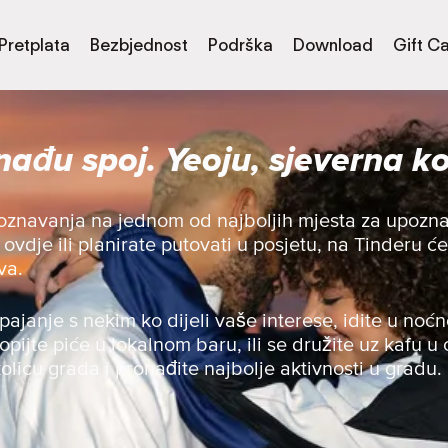
Pretplata
Bezbjednost
Podrška
Download
Gift C
nađu spoj. Yeoju, sjeverna ko
oznavanja na jednom od najboljih mjesta za upoznav
e ovdje ili planirate putovati u posjetu, na Tinderu
va.
spajanje s nekim ko dijeli vaše interese, idite u noćn
opijte piće u lokalnom baru, ili se družite uz kafu u o
olicu grada i pronađite najbolje aktivnosti u gradu.