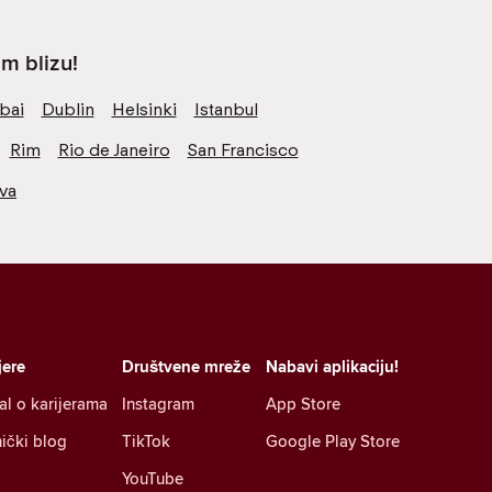
m blizu!
bai
Dublin
Helsinki
Istanbul
Rim
Rio de Janeiro
San Francisco
va
jere
Društvene mreže
Nabavi aplikaciju!
al o karijerama
Instagram
App Store
ički blog
TikTok
Google Play Store
YouTube