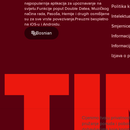
najpopularnija aplikacija za upoznavanje na
Politika 
svijetu.Funkcije poput Double Datea, Muzičkog
načina rada, Pasoša, Hemije i drugih osmišljene
Intelektu
su za sve vrste povezivanja.Preuzmi besplatno
na iOS-u i Androidu.
Smjernice
Bosnian
Informaci
Informaci
Izjava o 
Cijenimo tvoju privatnost
pružanje ponuda i pobolj
dobavljačima koje koris