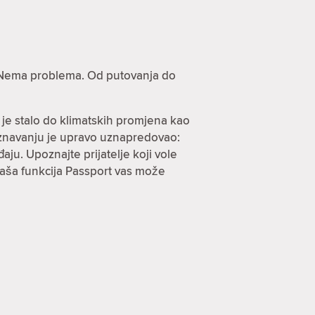
e? Nema problema. Od putovanja do
 je stalo do klimatskih promjena kao
oznavanju je upravo uznapredovao:
ju. Upoznajte prijatelje koji vole
 naša funkcija Passport vas može