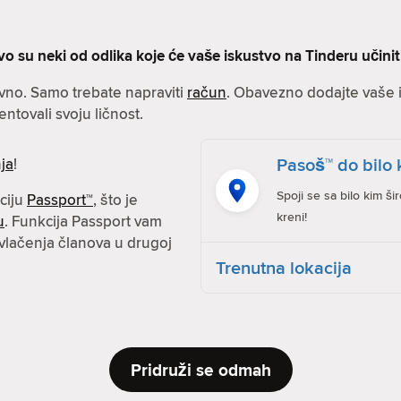
vo su neki od odlika koje će vaše iskustvo na Tinderu učini
avno. Samo trebate napraviti
račun
. Obavezno dodajte vaše in
entovali svoju ličnost.
Pasoš™ do bilo 
ja
!
Spoji se sa bilo kim ši
kciju
Passport™
, što je
kreni!
u
. Funkcija Passport vam
vlačenja članova u drugoj
Trenutna lokacija
Pridruži se odmah