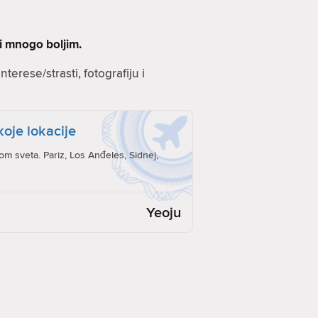
ti mnogo boljim.
terese/strasti, fotografiju i
koje lokacije
rom sveta. Pariz, Los Anđeles, Sidnej,
Yeoju