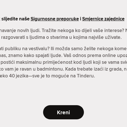
 slijedite naše
Sigurnosne preporuke
i
Smjernice zajednice
oznavanje novih ljudi. Tražite nekoga ko dijeli vaše interes
azgovarati s ljudima o stvarima u kojima najviše uživate.
ti publiku na vestivalu? Ili možda samo želite nekoga kome
danas, znamo kako spajati ljude. Vaš odnos prema online up
stići maksimalnu primijećenost kod ljudi koji se vama sviđa
a ko vam je ravan u badmintonu. Kada trebate izaći iz grada,
preko 40 jezika—sve je to moguće na Tinderu.
Kreni