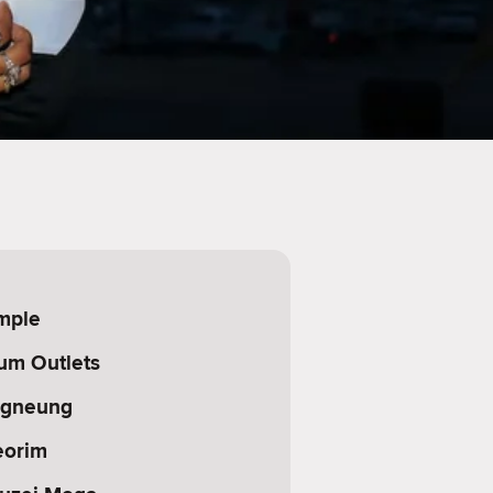
emple
um Outlets
ngneung
eorim