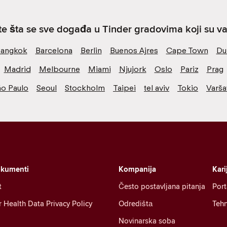
ite šta se sve događa u Tinder gradovima koji su va
angkok
Barcelona
Berlin
Buenos Ajres
Cape Town
Du
Madrid
Melbourne
Miami
Njujork
Oslo
Pariz
Prag
ão Paulo
Seoul
Stockholm
Taipei
tel aviv
Tokio
Varša
okumenti
Kompanija
Kari
t
Često postavljana pitanja
Port
Health Data Privacy Policy
Odredištа
Tehn
Novinarska soba