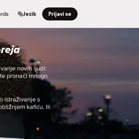
ards
Jezik
Prijavi se
reja
anje novih ljudi:
 ćete pronaći mnogo
o istraživanje s
bližnjem kafiću. Ili