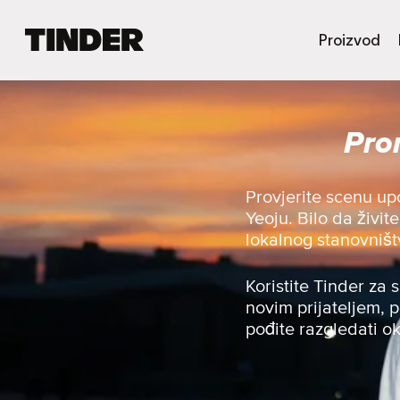
T
Proizvod
i
n
d
e
Pro
r
H
o
m
Provjerite scenu up
e
Yeoju. Bilo da živit
lokalnog stanovništ
Koristite Tinder za 
novim prijateljem, p
pođite razgledati ok