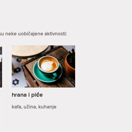
su neke uobičajene aktivnosti:
hrana i piće
kafa, užina, kuhanje