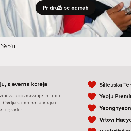
Pridruži se odmah
Yeoju
ju, sjeverna koreja
Silleuska T
zini za upoznavanje, ali gdje
Yeoju Premi
. Ovdje su najbolje ideje i
Yeongnyeo
ke u gradu:
Vrtovi Haey