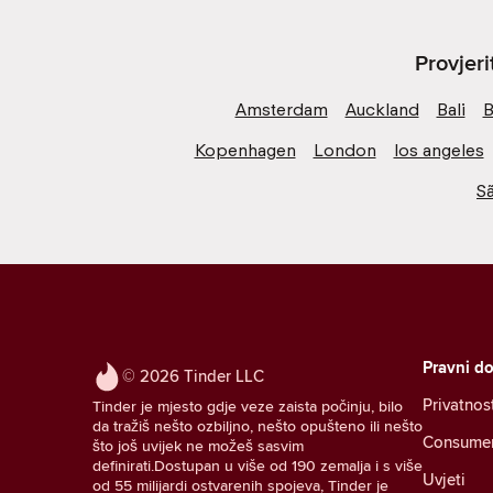
Provjer
Amsterdam
Auckland
Bali
B
Kopenhagen
London
los angeles
S
Pravni d
© 2026 Tinder LLC
Privatnos
Tinder je mjesto gdje veze zaista počinju, bilo
da tražiš nešto ozbiljno, nešto opušteno ili nešto
Consumer 
što još uvijek ne možeš sasvim
definirati.Dostupan u više od 190 zemalja i s više
Uvjeti
od 55 milijardi ostvarenih spojeva, Tinder je