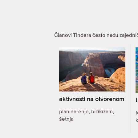
Članovi Tindera često nađu zajednič
aktivnosti na otvorenom
planinarenje, bicikizam,
f
šetnja