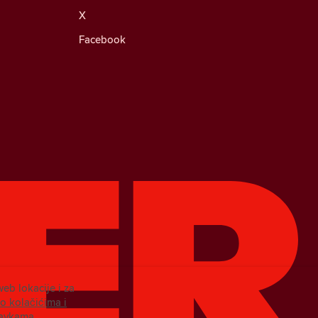
X
Facebook
web lokacije i za
 o kolačićima i
tavkama.