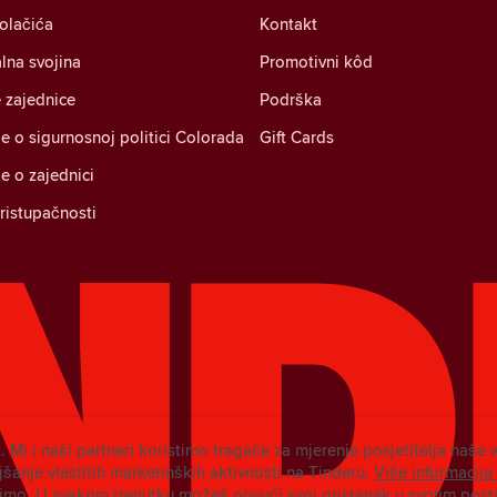
kolačića
Kontakt
alna svojina
Promotivni kôd
 zajednice
Podrška
je o sigurnosnoj politici Colorada
Gift Cards
je o zajednici
pristupačnosti
. Mi i naši partneri koristimo tragače za mjerenje posjetitelja naše 
šanje vlastitih marketinških aktivnosti na Tinderu.
Više informacija
timo.
U svakom trenutku možeš povući svoj pristanak u svojim pos