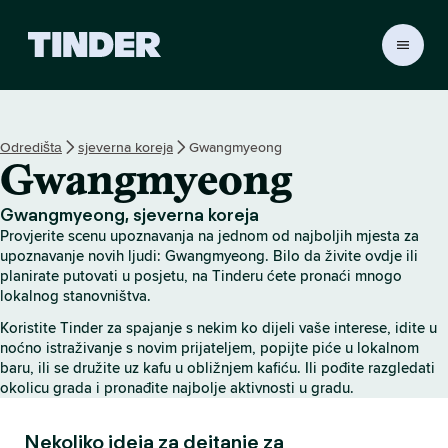
T
i
n
d
e
Odredištа
sjeverna koreja
Gwangmyeong
r
Gwangmyeong
H
o
m
Gwangmyeong, sjeverna koreja
e
Provjerite scenu upoznavanja na jednom od najboljih mjesta za
upoznavanje novih ljudi: Gwangmyeong. Bilo da živite ovdje ili
planirate putovati u posjetu, na Tinderu ćete pronaći mnogo
lokalnog stanovništva.
Koristite Tinder za spajanje s nekim ko dijeli vaše interese, idite u
noćno istraživanje s novim prijateljem, popijte piće u lokalnom
baru, ili se družite uz kafu u obližnjem kafiću. Ili pođite razgledati
okolicu grada i pronađite najbolje aktivnosti u gradu.
Nekoliko ideja za dejtanje za