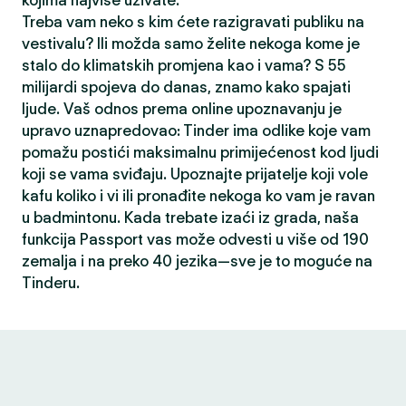
kojima najviše uživate.
Treba vam neko s kim ćete razigravati publiku na
vestivalu? Ili možda samo želite nekoga kome je
stalo do klimatskih promjena kao i vama? S 55
milijardi spojeva do danas, znamo kako spajati
ljude. Vaš odnos prema online upoznavanju je
upravo uznapredovao: Tinder ima odlike koje vam
pomažu postići maksimalnu primijećenost kod ljudi
koji se vama sviđaju. Upoznajte prijatelje koji vole
kafu koliko i vi ili pronađite nekoga ko vam je ravan
u badmintonu. Kada trebate izaći iz grada, naša
funkcija Passport vas može odvesti u više od 190
zemalja i na preko 40 jezika—sve je to moguće na
Tinderu.