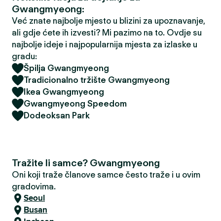
Gwangmyeong:
Već znate najbolje mjesto u blizini za upoznavanje,
ali gdje ćete ih izvesti? Mi pazimo na to. Ovdje su
najbolje ideje i najpopularnija mjesta za izlaske u
gradu:
Špilja Gwangmyeong
Tradicionalno tržište Gwangmyeong
Ikea Gwangmyeong
Gwangmyeong Speedom
Dodeoksan Park
Tražite li samce? Gwangmyeong
Oni koji traže članove samce često traže i u ovim
gradovima.
Seoul
Busan