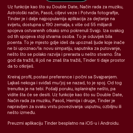
Uz funkcije kao što su Double Date, Način rada za muziku,
Astrološki način, Pasoš, ciljevi veze i Potvrda fotografije,
Tinder je i dalje najpopularnija aplikacija za dejtanje na
svijetu, dostupna u 190 zemalja, s više od 55 milijardi
spojeva ostvarenih otkako smo pokrenuli Svajp. Iza svakog
od tih spojeva stoji stvarna osoba. To je oduvijek bila
poenta. To je mjesto gdje ideš da upoznaš ljude koje inače
ne bi upoznao/la: novu simpatiju, saputnika za putovanje,
nešto što se polako razvija i prerasta u nešto stvarno. Šta
god da tražiš, ili još ne znaš šta tražiš, Tinder ti daje prostor
da to otkriješ.
Kreiraj profil, postavi preference i počni sa Svajpanjem.
Lajkaš nekoga i sviđaš mu/joj se nazad, to je spoj. Od tog
trenutka je na tebi. Pošalji poruku, isplanirajte nešto, pa
vidite šta će se desiti. Uz funkcije kao što su Double Date,
Način rada za muziku, Pasoš, Hemija i druge, Tinder je
napravljen za svaku vrstu povezivanja: usputnu, ozbiljnu ili
nešto između.
Preuzmi aplikaciju Tinder besplatno na iOS-u i Androidu.