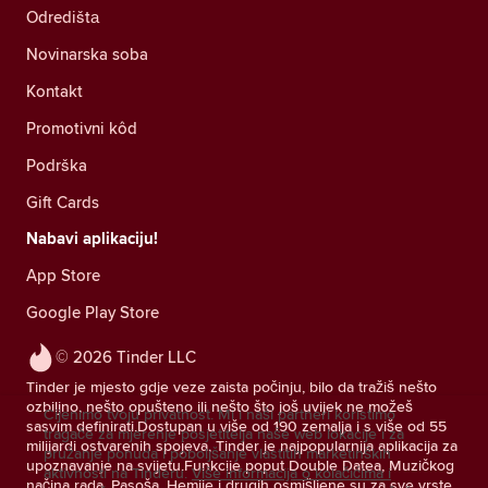
Odredištа
Novinarska soba
Kontakt
Promotivni kôd
Podrška
Gift Cards
Nabavi aplikaciju!
App Store
Google Play Store
© 2026 Tinder LLC
Tinder je mjesto gdje veze zaista počinju, bilo da tražiš nešto
ozbiljno, nešto opušteno ili nešto što još uvijek ne možeš
Cijenimo tvoju privatnost. Mi i naši partneri koristimo
sasvim definirati.Dostupan u više od 190 zemalja i s više od 55
tragače za mjerenje posjetitelja naše web lokacije i za
milijardi ostvarenih spojeva, Tinder je najpopularnija aplikacija za
pružanje ponuda i poboljšanje vlastitih marketinških
upoznavanje na svijetu.Funkcije poput Double Datea, Muzičkog
aktivnosti na Tinderu.
Više informacija o kolačićima i
načina rada, Pasoša, Hemije i drugih osmišljene su za sve vrste