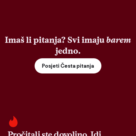
Imaš li pitanja? Svi imaju
barem
jedno.
Posjeti Česta pitanja
Pročitali ste dovoljno. Idi