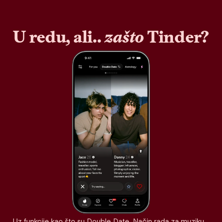
U redu, ali..
zašto
Tinder?
Uz funkcije kao što su Double Date, Način rada za muziku,