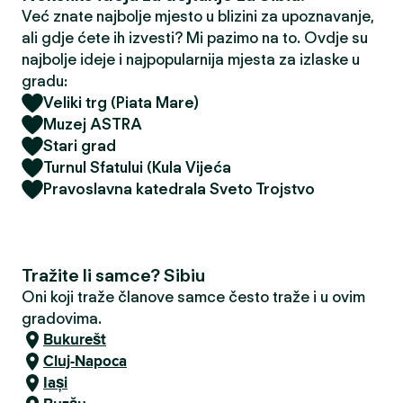
Već znate najbolje mjesto u blizini za upoznavanje,
ali gdje ćete ih izvesti? Mi pazimo na to. Ovdje su
najbolje ideje i najpopularnija mjesta za izlaske u
gradu:
Veliki trg (Piata Mare)
Muzej ASTRA
Stari grad
Turnul Sfatului (Kula Vijeća
Pravoslavna katedrala Sveto Trojstvo
Tražite li samce? Sibiu
Oni koji traže članove samce često traže i u ovim
gradovima.
Bukurešt
Cluj-Napoca
Iași