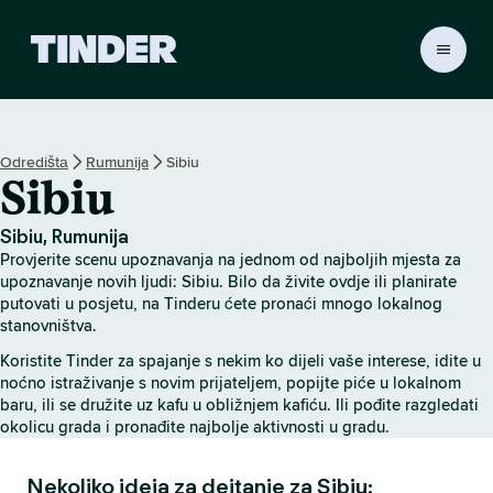
T
i
n
d
e
Odredištа
Rumunija
Sibiu
r
Sibiu
H
o
m
Sibiu, Rumunija
e
Provjerite scenu upoznavanja na jednom od najboljih mjesta za
upoznavanje novih ljudi: Sibiu. Bilo da živite ovdje ili planirate
putovati u posjetu, na Tinderu ćete pronaći mnogo lokalnog
stanovništva.
Koristite Tinder za spajanje s nekim ko dijeli vaše interese, idite u
noćno istraživanje s novim prijateljem, popijte piće u lokalnom
baru, ili se družite uz kafu u obližnjem kafiću. Ili pođite razgledati
okolicu grada i pronađite najbolje aktivnosti u gradu.
Nekoliko ideja za dejtanje za Sibiu: