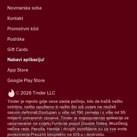
Novinarska soba
Kontakt
Promotivni kôd
Podrška
Gift Cards
Nabavi aplikaciju!
App Store
Google Play Store
© 2026 Tinder LLC
Tinder je mjesto gdje veze zaista počinju, bilo da tražiš nešto
ozbiljno, nešto opušteno ili nešto što još uvijek ne možeš
Cijenimo tvoju privatnost. Mi i naši partneri koristimo
sasvim definirati.Dostupan u više od 190 zemalja i s više od 55
tragače za mjerenje posjetitelja naše web lokacije i za
milijardi ostvarenih spojeva, Tinder je najpopularnija aplikacija za
pružanje ponuda i poboljšanje vlastitih marketinških
upoznavanje na svijetu.Funkcije poput Double Datea, Muzičkog
aktivnosti na Tinderu.
Više informacija o kolačićima i
načina rada, Pasoša, Hemije i drugih osmišljene su za sve vrste
dobavljačima koje koristimo.
U svakom trenutku možeš
povezivanja.Preuzmi besplatno na iOS-u i Androidu.
povući svoj pristanak u svojim postavkama.