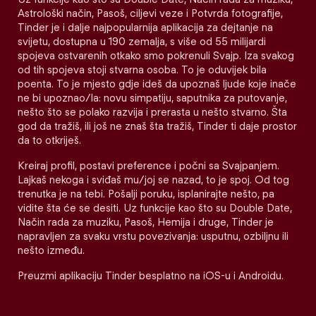
Astrološki način, Pasoš, ciljevi veze i Potvrda fotografije,
Tinder je i dalje najpopularnija aplikacija za dejtanje na
svijetu, dostupna u 190 zemalja, s više od 55 milijardi
spojeva ostvarenih otkako smo pokrenuli Svajp. Iza svakog
od tih spojeva stoji stvarna osoba. To je oduvijek bila
poenta. To je mjesto gdje ideš da upoznaš ljude koje inače
ne bi upoznao/la: novu simpatiju, saputnika za putovanje,
nešto što se polako razvija i prerasta u nešto stvarno. Šta
god da tražiš, ili još ne znaš šta tražiš, Tinder ti daje prostor
da to otkriješ.
Kreiraj profil, postavi preference i počni sa Svajpanjem.
Lajkaš nekoga i sviđaš mu/joj se nazad, to je spoj. Od tog
trenutka je na tebi. Pošalji poruku, isplanirajte nešto, pa
vidite šta će se desiti. Uz funkcije kao što su Double Date,
Način rada za muziku, Pasoš, Hemija i druge, Tinder je
napravljen za svaku vrstu povezivanja: usputnu, ozbiljnu ili
nešto između.
Preuzmi aplikaciju Tinder besplatno na iOS-u i Androidu.