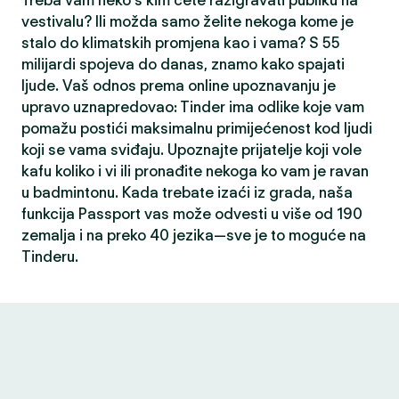
Treba vam neko s kim ćete razigravati publiku na
vestivalu? Ili možda samo želite nekoga kome je
stalo do klimatskih promjena kao i vama? S 55
milijardi spojeva do danas, znamo kako spajati
ljude. Vaš odnos prema online upoznavanju je
upravo uznapredovao: Tinder ima odlike koje vam
pomažu postići maksimalnu primijećenost kod ljudi
koji se vama sviđaju. Upoznajte prijatelje koji vole
kafu koliko i vi ili pronađite nekoga ko vam je ravan
u badmintonu. Kada trebate izaći iz grada, naša
funkcija Passport vas može odvesti u više od 190
zemalja i na preko 40 jezika—sve je to moguće na
Tinderu.