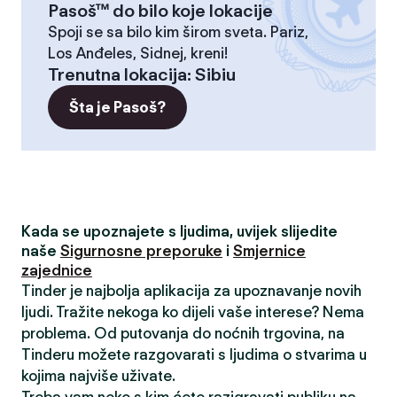
Pasoš™ do bilo koje lokacije
Spoji se sa bilo kim širom sveta. Pariz,
Los Anđeles, Sidnej, kreni!
Trenutna lokacija
:
Sibiu
Šta je Pasoš?
Kada se upoznajete s ljudima, uvijek slijedite
naše
Sigurnosne preporuke
i
Smjernice
zajednice
Tinder je najbolja aplikacija za upoznavanje novih
ljudi. Tražite nekoga ko dijeli vaše interese? Nema
problema. Od putovanja do noćnih trgovina, na
Tinderu možete razgovarati s ljudima o stvarima u
kojima najviše uživate.