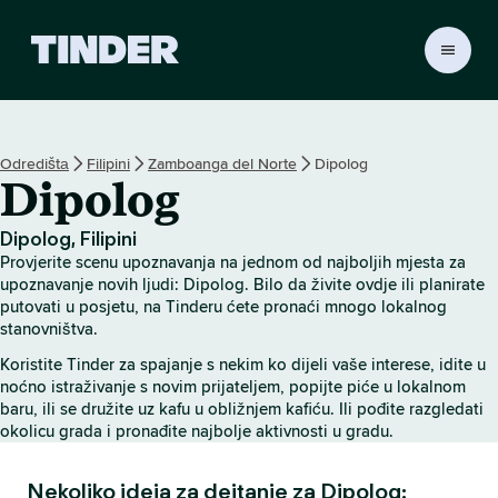
T
i
n
d
e
Odredištа
Filipini
Zamboanga del Norte
Dipolog
r
Dipolog
H
o
m
Dipolog, Filipini
e
Provjerite scenu upoznavanja na jednom od najboljih mjesta za
upoznavanje novih ljudi: Dipolog. Bilo da živite ovdje ili planirate
putovati u posjetu, na Tinderu ćete pronaći mnogo lokalnog
stanovništva.
Koristite Tinder za spajanje s nekim ko dijeli vaše interese, idite u
noćno istraživanje s novim prijateljem, popijte piće u lokalnom
baru, ili se družite uz kafu u obližnjem kafiću. Ili pođite razgledati
okolicu grada i pronađite najbolje aktivnosti u gradu.
Nekoliko ideja za dejtanje za Dipolog: