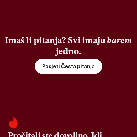
Imaš li pitanja? Svi imaju
barem
jedno.
Posjeti Česta pitanja
Pročitali ste dovoljno. Idi