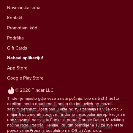
Novinarska soba
Kontakt
Promotivni kôd
Podrška
Gift Cards
Nabavi aplikaciju!
App Store
Google Play Store
© 2026 Tinder LLC
Tinder je mjesto gdje veze zaista počinju, bilo da tražiš nešto
ozbiljno, nešto opušteno ili nešto što još uvijek ne možeš
Cijenimo tvoju privatnost. Mi i naši partneri koristimo
sasvim definirati.Dostupan u više od 190 zemalja i s više od 55
tragače za mjerenje posjetitelja naše web lokacije i za
milijardi ostvarenih spojeva, Tinder je najpopularnija aplikacija za
pružanje ponuda i poboljšanje vlastitih marketinških
upoznavanje na svijetu.Funkcije poput Double Datea, Muzičkog
aktivnosti na Tinderu.
Više informacija o kolačićima i
načina rada, Pasoša, Hemije i drugih osmišljene su za sve vrste
dobavljačima koje koristimo.
U svakom trenutku možeš
povezivanja.Preuzmi besplatno na iOS-u i Androidu.
povući svoj pristanak u svojim postavkama.