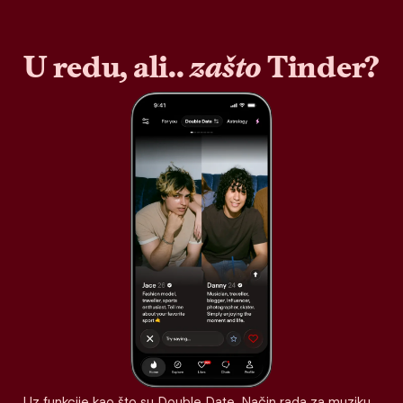
U redu, ali..
zašto
Tinder?
Uz funkcije kao što su Double Date, Način rada za muziku,