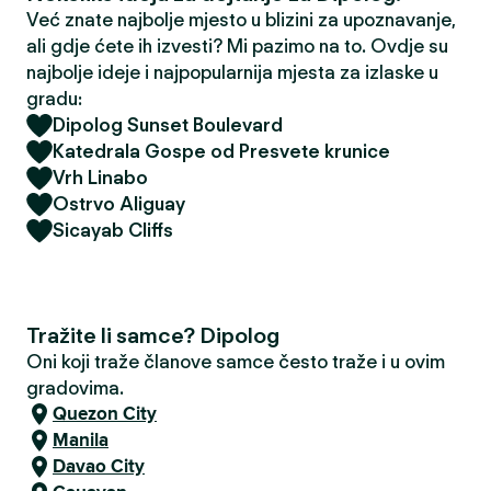
Već znate najbolje mjesto u blizini za upoznavanje,
ali gdje ćete ih izvesti? Mi pazimo na to. Ovdje su
najbolje ideje i najpopularnija mjesta za izlaske u
gradu:
Dipolog Sunset Boulevard
Katedrala Gospe od Presvete krunice
Vrh Linabo
Ostrvo Aliguay
Sicayab Cliffs
Tražite li samce? Dipolog
Oni koji traže članove samce često traže i u ovim
gradovima.
Quezon City
Manila
Davao City