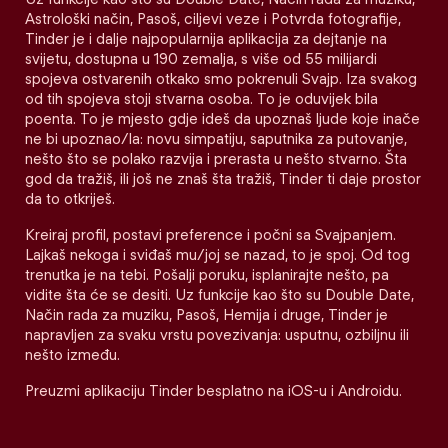
Astrološki način, Pasoš, ciljevi veze i Potvrda fotografije,
Tinder je i dalje najpopularnija aplikacija za dejtanje na
svijetu, dostupna u 190 zemalja, s više od 55 milijardi
spojeva ostvarenih otkako smo pokrenuli Svajp. Iza svakog
od tih spojeva stoji stvarna osoba. To je oduvijek bila
poenta. To je mjesto gdje ideš da upoznaš ljude koje inače
ne bi upoznao/la: novu simpatiju, saputnika za putovanje,
nešto što se polako razvija i prerasta u nešto stvarno. Šta
god da tražiš, ili još ne znaš šta tražiš, Tinder ti daje prostor
da to otkriješ.
Kreiraj profil, postavi preference i počni sa Svajpanjem.
Lajkaš nekoga i sviđaš mu/joj se nazad, to je spoj. Od tog
trenutka je na tebi. Pošalji poruku, isplanirajte nešto, pa
vidite šta će se desiti. Uz funkcije kao što su Double Date,
Način rada za muziku, Pasoš, Hemija i druge, Tinder je
napravljen za svaku vrstu povezivanja: usputnu, ozbiljnu ili
nešto između.
Preuzmi aplikaciju Tinder besplatno na iOS-u i Androidu.