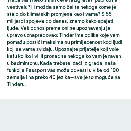
Treba vam neko s kim ćete razigravati publiku na
vestivalu? Ili možda samo želite nekoga kome je
stalo do klimatskih promjena kao i vama? S 55
milijardi spojeva do danas, znamo kako spajati
ljude. Vaš odnos prema online upoznavanju je
upravo uznapredovao: Tinder ima odlike koje vam
pomažu postići maksimalnu primijećenost kod ljudi
koji se vama sviđaju. Upoznajte prijatelje koji vole
kafu koliko i vi ili pronađite nekoga ko vam je ravan
u badmintonu. Kada trebate izaći iz grada, naša
funkcija Passport vas može odvesti u više od 190
zemalja i na preko 40 jezika—sve je to moguće na
Tinderu.