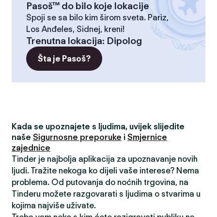
Pasoš™ do bilo koje lokacije
Spoji se sa bilo kim širom sveta. Pariz,
Los Anđeles, Sidnej, kreni!
Trenutna lokacija
:
Dipolog
Šta je Pasoš?
Kada se upoznajete s ljudima, uvijek slijedite
naše
Sigurnosne preporuke
i
Smjernice
zajednice
Tinder je najbolja aplikacija za upoznavanje novih
ljudi. Tražite nekoga ko dijeli vaše interese? Nema
problema. Od putovanja do noćnih trgovina, na
Tinderu možete razgovarati s ljudima o stvarima u
kojima najviše uživate.