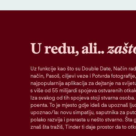
U redu, ali..
zašt
Uz funkcije kao što su Double Date, Način rad
način, Pasoš, ciljevi veze i Potvrda fotografije,
najpopularnija aplikacija za dejtanje na svije
s više od 55 milijardi spojeva ostvarenih otk
Iza svakog od tih spojeva stoji stvarna osoba. 
poenta. To je mjesto gdje ideš da upoznaš lju
upoznao/la: novu simpatiju, saputnika za puto
polako razvija i prerasta u nešto stvarno. Šta go
znaš šta tražiš, Tinder ti daje prostor da to otkr