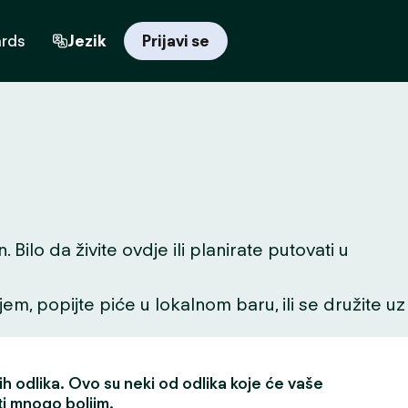
ards
Jezik
Prijavi se
ilo da živite ovdje ili planirate putovati u
ljem, popijte piće u lokalnom baru, ili se družite uz
h odlika. Ovo su neki od odlika koje će vaše
ti mnogo boljim.