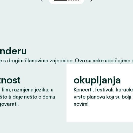
inderu
le s drugim članovima zajednice. Ovo su neke uobičajene a
nost
okupljanja
 film, razmjena jezika, u
Koncerti, festivali, karaok
što ti daje nešto o čemu
vrste planova koji su bolji
ovarati.
novim!