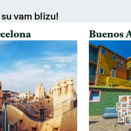
 su vam blizu!
celona
Buenos A