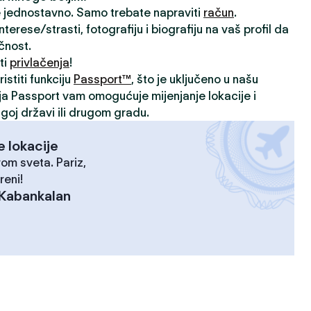
je jednostavno. Samo trebate napraviti
račun
.
rese/strasti, fotografiju i biografiju na vaš profil da
ičnost.
ti
privlačenja
!
istiti funkciju
Passport™
, što je uključeno u našu
ija Passport vam omogućuje mijenjanje lokacije i
goj državi ili drugom gradu.
e lokacije
rom sveta. Pariz,
reni!
Kabankalan