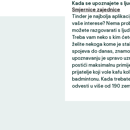
Kada se upoznajete s ljud
Smjernice zajednice
Tinder je najbolja aplikaci
vaše interese? Nema prob
možete razgovarati s ljud
Treba vam neko s kim ćete
želite nekoga kome je sta
spojeva do danas, znamo 
upoznavanju je upravo uz
postići maksimalnu primij
prijatelje koji vole kafu ko
badmintonu. Kada trebate 
odvesti u više od 190 zem