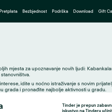
Pretplata
Bezbjednost
Podrška
Download
Gift C
h mjesta za upoznavanje novih ljudi: Kabankalan. B
stanovništva.
interese, idite u noćno istraživanje s novim prijate
icu grada i pronađite najbolje aktivnosti u gradu.
a
Tinder je prepun zabavni
iskustvo na Tinderu učini