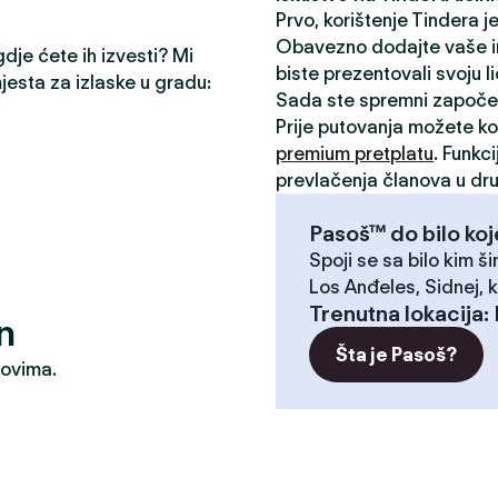
Prvo, korištenje Tindera 
Obavezno dodajte vaše inte
gdje ćete ih izvesti? Mi
biste prezentovali svoju l
mjesta za izlaske u gradu:
Sada ste spremni započe
Prije putovanja možete kor
premium pretplatu
. Funkc
prevlačenja članova u dru
Pasoš™ do bilo koj
Spoji se sa bilo kim ši
Los Anđeles, Sidnej, k
Trenutna lokacija
:
n
Šta je Pasoš?
dovima.