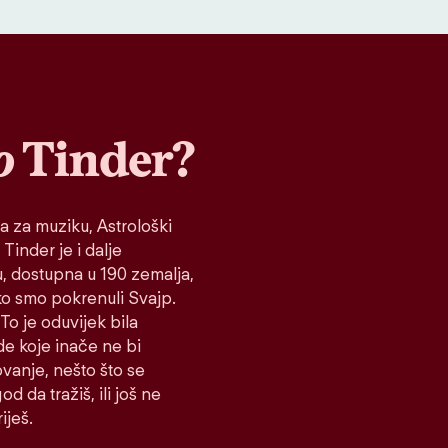
o
Tinder?
a za muziku, Astrološki
 Tinder je i dalje
tu, dostupna u 190 zemalja,
ako smo pokrenuli Svajp.
To je oduvijek bila
de koje inače ne bi
vanje, nešto što se
d da tražiš, ili još ne
iješ.