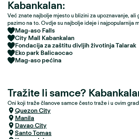
Kabankalan:
Već znate najbolje mjesto u blizini za upoznavanje, ali 
pazimo na to. Ovdje su najbolje ideje i najpopularnija 
Mag-aso Falls
City Mall Kabankalan
Fondacija za zaštitu divljih životinja Talarak
Eko park Balicaocao
Mag-aso pećina
Tražite li samce? Kabankala
Oni koji traže članove samce često traže i u ovim gra
Quezon City
Manila
Davao City
Santo Tomas