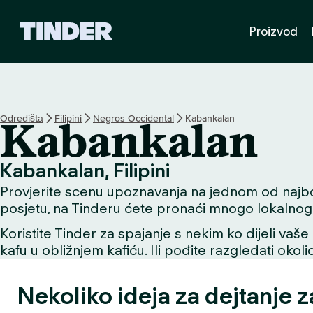
T
Proizvod
i
n
d
e
r
H
Odredištа
Filipini
Negros Occidental
Kabankalan
Kabankalan
o
m
e
Kabankalan, Filipini
Provjerite scenu upoznavanja na jednom od najbolji
posjetu, na Tinderu ćete pronaći mnogo lokalnog 
Koristite Tinder za spajanje s nekim ko dijeli vaše 
kafu u obližnjem kafiću. Ili pođite razgledati okol
Nekoliko ideja za dejtanje z