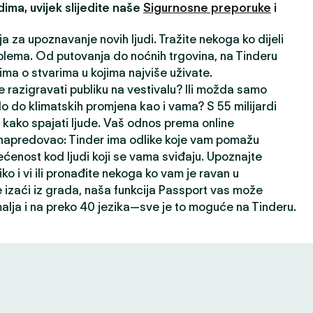
ima, uvijek slijedite naše
Sigurnosne preporuke
i
ja za upoznavanje novih ljudi. Tražite nekoga ko dijeli
lema. Od putovanja do noćnih trgovina, na Tinderu
ima o stvarima u kojima najviše uživate.
 razigravati publiku na vestivalu? Ili možda samo
lo do klimatskih promjena kao i vama? S 55 milijardi
kako spajati ljude. Vaš odnos prema online
napredovao: Tinder ima odlike koje vam pomažu
ećenost kod ljudi koji se vama sviđaju. Upoznajte
liko i vi ili pronađite nekoga ko vam je ravan u
izaći iz grada, naša funkcija Passport vas može
alja i na preko 40 jezika—sve je to moguće na Tinderu.