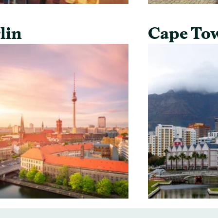
lin
Cape To