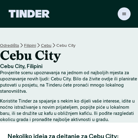
T
i
n
d
e
Odredištа
Filipini
Cebu
Cebu City
r
Cebu City
H
o
m
Cebu City, Filipini
e
Provjerite scenu upoznavanja na jednom od najboljih mjesta za
upoznavanje novih ljudi: Cebu City. Bilo da živite ovdje ili planirate
putovati u posjetu, na Tinderu ćete pronaći mnogo lokalnog
stanovništva.
Koristite Tinder za spajanje s nekim ko dijeli vaše interese, idite u
noćno istraživanje s novim prijateljem, popijte piće u lokalnom
baru, ili se družite uz kafu u obližnjem kafiću. Ili pođite razgledati
okolicu grada i pronađite najbolje aktivnosti u gradu.
Nekoliko ideja za dejtanje za Cebu City: