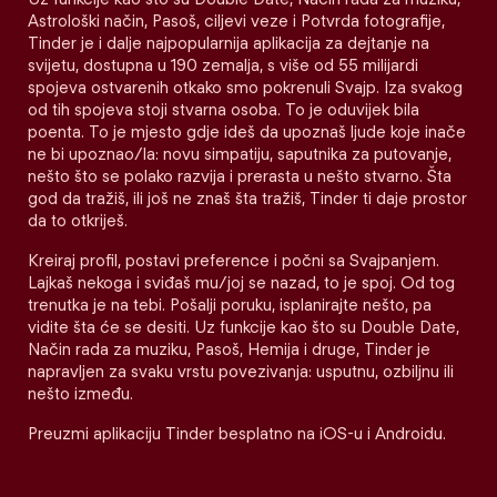
Astrološki način, Pasoš, ciljevi veze i Potvrda fotografije,
Tinder je i dalje najpopularnija aplikacija za dejtanje na
svijetu, dostupna u 190 zemalja, s više od 55 milijardi
spojeva ostvarenih otkako smo pokrenuli Svajp. Iza svakog
od tih spojeva stoji stvarna osoba. To je oduvijek bila
poenta. To je mjesto gdje ideš da upoznaš ljude koje inače
ne bi upoznao/la: novu simpatiju, saputnika za putovanje,
nešto što se polako razvija i prerasta u nešto stvarno. Šta
god da tražiš, ili još ne znaš šta tražiš, Tinder ti daje prostor
da to otkriješ.
Kreiraj profil, postavi preference i počni sa Svajpanjem.
Lajkaš nekoga i sviđaš mu/joj se nazad, to je spoj. Od tog
trenutka je na tebi. Pošalji poruku, isplanirajte nešto, pa
vidite šta će se desiti. Uz funkcije kao što su Double Date,
Način rada za muziku, Pasoš, Hemija i druge, Tinder je
napravljen za svaku vrstu povezivanja: usputnu, ozbiljnu ili
nešto između.
Preuzmi aplikaciju Tinder besplatno na iOS-u i Androidu.