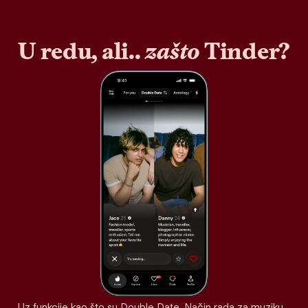
U redu, ali..
zašto
Tinder?
Uz funkcije kao što su Double Date, Način rada za muziku,