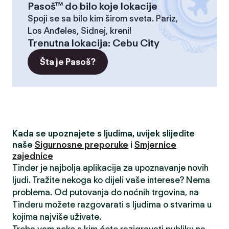
Pasoš™ do bilo koje lokacije
Spoji se sa bilo kim širom sveta. Pariz,
Los Anđeles, Sidnej, kreni!
Trenutna lokacija
:
Cebu City
Šta je Pasoš?
Kada se upoznajete s ljudima, uvijek slijedite
naše
Sigurnosne preporuke
i
Smjernice
zajednice
Tinder je najbolja aplikacija za upoznavanje novih
ljudi. Tražite nekoga ko dijeli vaše interese? Nema
problema. Od putovanja do noćnih trgovina, na
Tinderu možete razgovarati s ljudima o stvarima u
kojima najviše uživate.