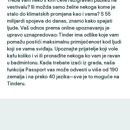
Treba vam neko s kim ćete razigravati publiku na
vestivalu? Ili možda samo želite nekoga kome je
stalo do klimatskih promjena kao i vama? S 55
milijardi spojeva do danas, znamo kako spajati
ljude. Vaš odnos prema online upoznavanju je
upravo uznapredovao: Tinder ima odlike koje vam
pomažu postići maksimalnu primijećenost kod ljudi
koji se vama sviđaju. Upoznajte prijatelje koji vole
kafu koliko i vi ili pronađite nekoga ko vam je ravan
u badmintonu. Kada trebate izaći iz grada, naša
funkcija Passport vas može odvesti u više od 190
zemalja i na preko 40 jezika—sve je to moguće na
Tinderu.