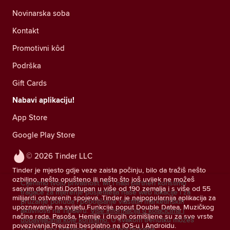
Novinarska soba
Kontakt
Promotivni kôd
Podrška
Gift Cards
Nabavi aplikaciju!
App Store
Google Play Store
© 2026 Tinder LLC
Tinder je mjesto gdje veze zaista počinju, bilo da tražiš nešto
ozbiljno, nešto opušteno ili nešto što još uvijek ne možeš
Cijenimo tvoju privatnost. Mi i naši partneri koristimo
sasvim definirati.Dostupan u više od 190 zemalja i s više od 55
tragače za mjerenje posjetitelja naše web lokacije i za
milijardi ostvarenih spojeva, Tinder je najpopularnija aplikacija za
pružanje ponuda i poboljšanje vlastitih marketinških
upoznavanje na svijetu.Funkcije poput Double Datea, Muzičkog
aktivnosti na Tinderu.
Više informacija o kolačićima i
načina rada, Pasoša, Hemije i drugih osmišljene su za sve vrste
dobavljačima koje koristimo.
U svakom trenutku možeš
povezivanja.Preuzmi besplatno na iOS-u i Androidu.
povući svoj pristanak u svojim postavkama.