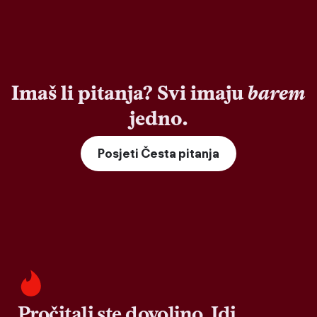
Imaš li pitanja? Svi imaju
barem
jedno.
Posjeti Česta pitanja
Pročitali ste dovoljno. Idi