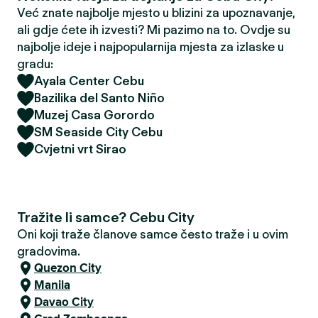
Već znate najbolje mjesto u blizini za upoznavanje,
ali gdje ćete ih izvesti? Mi pazimo na to. Ovdje su
najbolje ideje i najpopularnija mjesta za izlaske u
gradu:
Ayala Center Cebu
Bazilika del Santo Niño
Muzej Casa Gorordo
SM Seaside City Cebu
Cvjetni vrt Sirao
Tražite li samce? Cebu City
Oni koji traže članove samce često traže i u ovim
gradovima.
Quezon City
Manila
Davao City