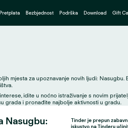
Pretplata
Bezbjednost
Podrška
Download
Gift C
h mjesta za upoznavanje novih ljudi: Nasugbu. Bilo
štva.
interese, idite u noćno istraživanje s novim prijate
icu grada i pronađite najbolje aktivnosti u gradu.
za Nasugbu:
Tinder je prepun zabavni
iskustvo na Tinderu učini