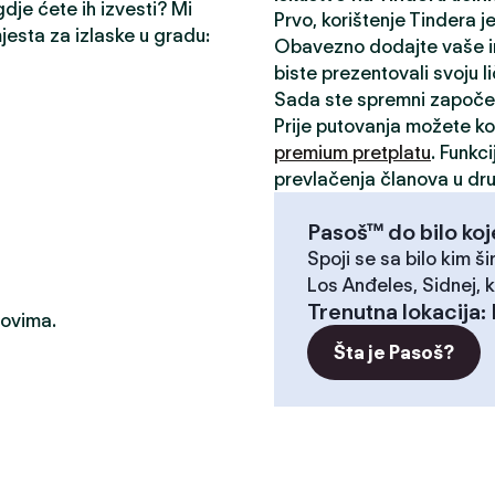
gdje ćete ih izvesti? Mi
Prvo, korištenje Tindera 
mjesta za izlaske u gradu:
Obavezno dodajte vaše inte
biste prezentovali svoju l
Sada ste spremni započe
Prije putovanja možete kor
premium pretplatu
. Funkc
prevlačenja članova u dru
Pasoš™ do bilo koj
Spoji se sa bilo kim ši
Los Anđeles, Sidnej, k
Trenutna lokacija
:
dovima.
Šta je Pasoš?