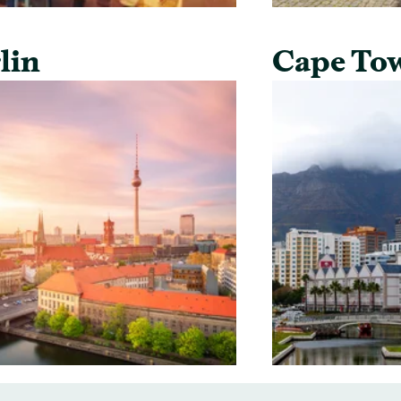
lin
Cape To