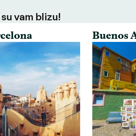
 su vam blizu!
celona
Buenos A