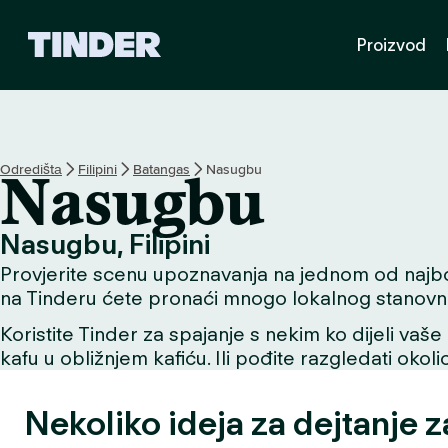
T
Proizvod
i
n
d
e
r
H
Odredištа
Filipini
Batangas
Nasugbu
Nasugbu
o
m
e
Nasugbu, Filipini
Provjerite scenu upoznavanja na jednom od najbolji
na Tinderu ćete pronaći mnogo lokalnog stanovni
Koristite Tinder za spajanje s nekim ko dijeli vaše 
kafu u obližnjem kafiću. Ili pođite razgledati okol
Nekoliko ideja za dejtanje 