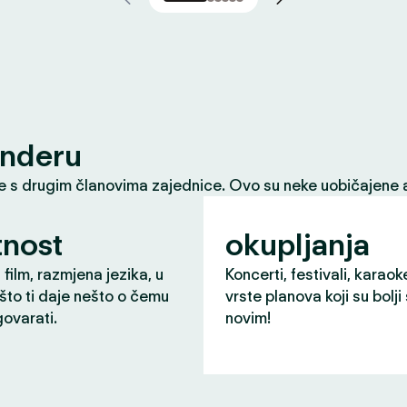
inderu
le s drugim članovima zajednice. Ovo su neke uobičajene a
nost
okupljanja
 film, razmjena jezika, u
Koncerti, festivali, karaok
što ti daje nešto o čemu
vrste planova koji su bolji
ovarati.
novim!