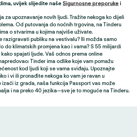
ima, uvijek slijedite naše
Sigurnosne preporuke
i
ja za upoznavanje novih ljudi. Tražite nekoga ko dijeli
lema. Od putovanja do noćnih trgovina, na Tinderu
ima o stvarima u kojima najviše uživate.
 razigravati publiku na vestivalu? Ili možda samo
lo do klimatskih promjena kao i vama? S 55 milijardi
kako spajati ljude. Vaš odnos prema online
napredovao: Tinder ima odlike koje vam pomažu
ećenost kod ljudi koji se vama sviđaju. Upoznajte
liko i vi ili pronađite nekoga ko vam je ravan u
izaći iz grada, naša funkcija Passport vas može
alja i na preko 40 jezika—sve je to moguće na Tinderu.