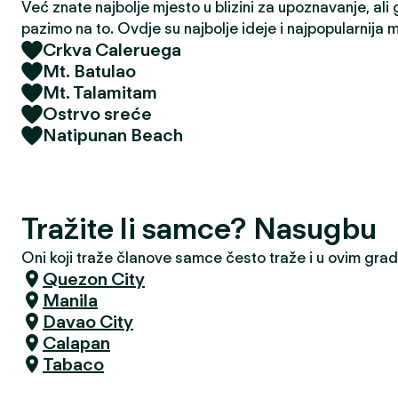
Već znate najbolje mjesto u blizini za upoznavanje, ali 
pazimo na to. Ovdje su najbolje ideje i najpopularnija 
Crkva Caleruega
Mt. Batulao
Mt. Talamitam
Ostrvo sreće
Natipunan Beach
Tražite li samce? Nasugbu
Oni koji traže članove samce često traže i u ovim gra
Quezon City
Manila
Davao City
Calapan
Tabaco