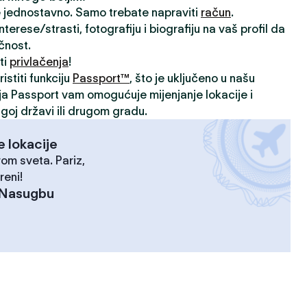
je jednostavno. Samo trebate napraviti
račun
.
rese/strasti, fotografiju i biografiju na vaš profil da
ičnost.
ti
privlačenja
!
istiti funkciju
Passport™
, što je uključeno u našu
ija Passport vam omogućuje mijenjanje lokacije i
goj državi ili drugom gradu.
e lokacije
rom sveta. Pariz,
reni!
Nasugbu