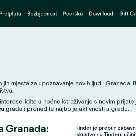
Pretplata
Bezbjednost
Podrška
Download
Gift C
h mjesta za upoznavanje novih ljudi: Granada. Bilo 
štva.
interese, idite u noćno istraživanje s novim prijate
icu grada i pronađite najbolje aktivnosti u gradu.
za Granada:
Tinder je prepun zabavni
iskustvo na Tinderu učini