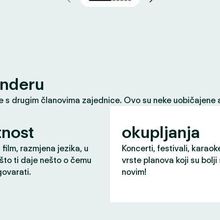
inderu
le s drugim članovima zajednice. Ovo su neke uobičajene a
nost
okupljanja
 film, razmjena jezika, u
Koncerti, festivali, karaok
što ti daje nešto o čemu
vrste planova koji su bolji
ovarati.
novim!