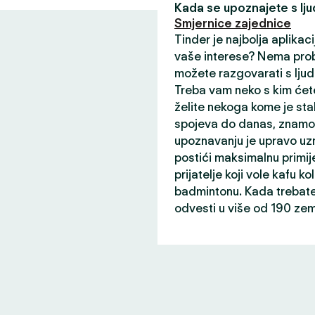
Kada se upoznajete s ljud
Smjernice zajednice
Tinder je najbolja aplikaci
vaše interese? Nema prob
možete razgovarati s ljud
Treba vam neko s kim ćete
želite nekoga kome je sta
spojeva do danas, znamo 
upoznavanju je upravo uz
postići maksimalnu primij
prijatelje koji vole kafu ko
badmintonu. Kada trebate 
odvesti u više od 190 zem