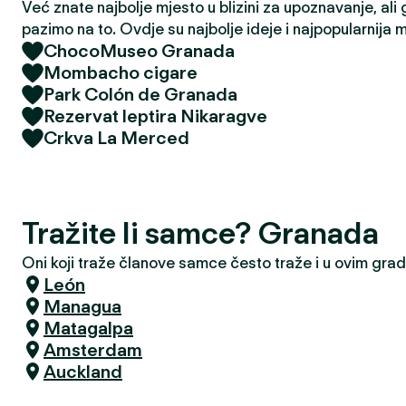
Već znate najbolje mjesto u blizini za upoznavanje, ali 
pazimo na to. Ovdje su najbolje ideje i najpopularnija 
ChocoMuseo Granada
Mombacho cigare
Park Colón de Granada
Rezervat leptira Nikaragve
Crkva La Merced
Tražite li samce? Granada
Oni koji traže članove samce često traže i u ovim gra
León
Managua
Matagalpa
Amsterdam
Auckland