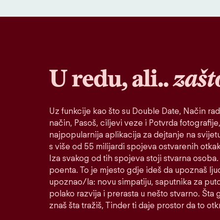
U redu, ali..
zašt
Uz funkcije kao što su Double Date, Način rad
način, Pasoš, ciljevi veze i Potvrda fotografije,
najpopularnija aplikacija za dejtanje na svije
s više od 55 milijardi spojeva ostvarenih otk
Iza svakog od tih spojeva stoji stvarna osoba. 
poenta. To je mjesto gdje ideš da upoznaš lju
upoznao/la: novu simpatiju, saputnika za puto
polako razvija i prerasta u nešto stvarno. Šta go
znaš šta tražiš, Tinder ti daje prostor da to otkr