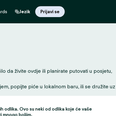
ards
Jezik
Prijavi se
da živite ovdje ili planirate putovati u posjetu,
ljem, popijte piće u lokalnom baru, ili se družite uz
h odlika. Ovo su neki od odlika koje će vaše
ti mnogo boljim.