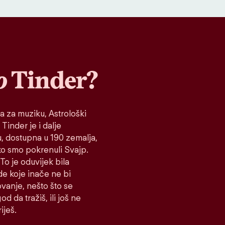
o
Tinder?
a za muziku, Astrološki
 Tinder je i dalje
tu, dostupna u 190 zemalja,
ako smo pokrenuli Svajp.
To je oduvijek bila
de koje inače ne bi
vanje, nešto što se
d da tražiš, ili još ne
iješ.