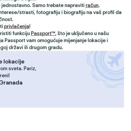
je jednostavno. Samo trebate napraviti
račun
.
rese/strasti, fotografiju i biografiju na vaš profil da
ičnost.
ti
privlačenja
!
istiti funkciju
Passport™
, što je uključeno u našu
ija Passport vam omogućuje mijenjanje lokacije i
goj državi ili drugom gradu.
e lokacije
rom sveta. Pariz,
reni!
Granada