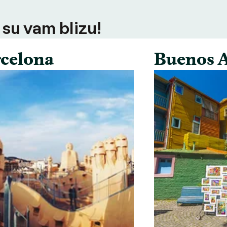
 su vam blizu!
celona
Buenos A