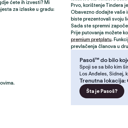
gdje ćete ih izvesti? Mi
Prvo, korištenje Tindera 
mjesta za izlaske u gradu:
Obavezno dodajte vaše inte
biste prezentovali svoju l
Sada ste spremni započe
Prije putovanja možete kor
premium pretplatu
. Funkc
prevlačenja članova u dru
Pasoš™ do bilo koj
Spoji se sa bilo kim ši
Los Anđeles, Sidnej, k
Trenutna lokacija
:
dovima.
Šta je Pasoš?