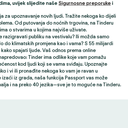
ima, uvijek slijedite naše
Sigurnosne preporuke
i
ja za upoznavanje novih ljudi. Tražite nekoga ko dijeli
lema. Od putovanja do noćnih trgovina, na Tinderu
ima o stvarima u kojima najviše uživate.
 razigravati publiku na vestivalu? Ili možda samo
lo do klimatskih promjena kao i vama? S 55 milijardi
kako spajati ljude. Vaš odnos prema online
napredovao: Tinder ima odlike koje vam pomažu
ećenost kod ljudi koji se vama sviđaju. Upoznajte
liko i vi ili pronađite nekoga ko vam je ravan u
izaći iz grada, naša funkcija Passport vas može
alja i na preko 40 jezika—sve je to moguće na Tinderu.