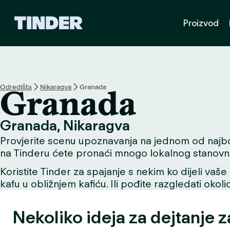
T
Proizvod
i
n
d
e
r
H
Odredištа
Nikaragva
Granada
Granada
o
m
e
Granada, Nikaragva
Provjerite scenu upoznavanja na jednom od najbolji
na Tinderu ćete pronaći mnogo lokalnog stanovni
Koristite Tinder za spajanje s nekim ko dijeli vaše 
kafu u obližnjem kafiću. Ili pođite razgledati okol
Nekoliko ideja za dejtanje 