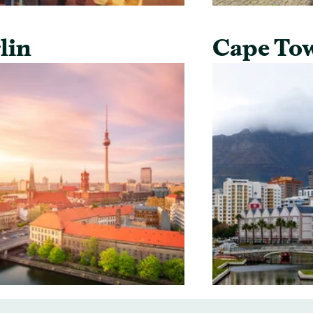
lin
Cape To