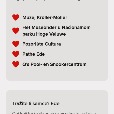
Muzej Kröller-Möller
Het Museonder u Nacionalnom
parku Hoge Veluwe
Pozorište Cultura
Pathe Ede
Q's Pool- en Snookercentrum
Tražite li samce? Ede
Oni koji traže članove samce često traže i u