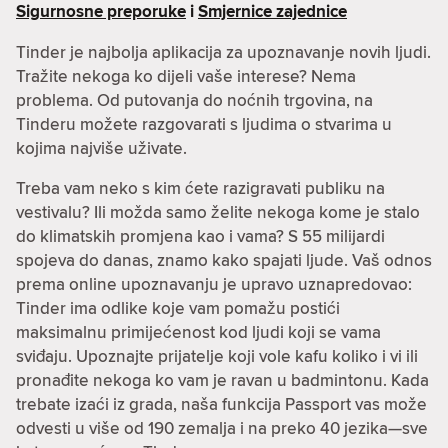
Sigurnosne preporuke
i
Smjernice zajednice
Tinder je najbolja aplikacija za upoznavanje novih ljudi.
Tražite nekoga ko dijeli vaše interese? Nema
problema. Od putovanja do noćnih trgovina, na
Tinderu možete razgovarati s ljudima o stvarima u
kojima najviše uživate.
Treba vam neko s kim ćete razigravati publiku na
vestivalu? Ili možda samo želite nekoga kome je stalo
do klimatskih promjena kao i vama? S 55 milijardi
spojeva do danas, znamo kako spajati ljude. Vaš odnos
prema online upoznavanju je upravo uznapredovao:
Tinder ima odlike koje vam pomažu postići
maksimalnu primijećenost kod ljudi koji se vama
sviđaju. Upoznajte prijatelje koji vole kafu koliko i vi ili
pronađite nekoga ko vam je ravan u badmintonu. Kada
trebate izaći iz grada, naša funkcija Passport vas može
odvesti u više od 190 zemalja i na preko 40 jezika—sve