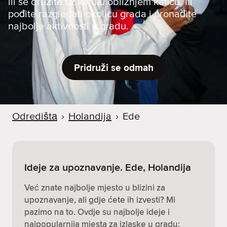
ili se družite uz kafu u obližnjem kafiću. Ili
pođite razgledati okolicu grada i pronađite
najbolje aktivnosti u gradu.
Pridruži se odmah
Odredištа
›
Holandija
›
Ede
Ideje za upoznavanje. Ede, Holandija
Već znate najbolje mjesto u blizini za
upoznavanje, ali gdje ćete ih izvesti? Mi
pazimo na to. Ovdje su najbolje ideje i
najpopularnija mjesta za izlaske u gradu: