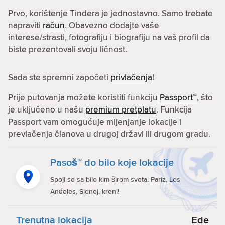
Prvo, korištenje Tindera je jednostavno. Samo trebate
napraviti
račun
. Obavezno dodajte vaše
interese/strasti, fotografiju i biografiju na vaš profil da
biste prezentovali svoju ličnost.
Sada ste spremni započeti
privlačenja
!
Prije putovanja možete koristiti funkciju
Passport™
, što
je uključeno u našu
premium pretplatu
. Funkcija
Passport vam omogućuje mijenjanje lokacije i
prevlačenja članova u drugoj državi ili drugom gradu.
Pasoš™ do bilo koje lokacije
Spoji se sa bilo kim širom sveta. Pariz, Los
Anđeles, Sidnej, kreni!
Trenutna lokacija
Ede