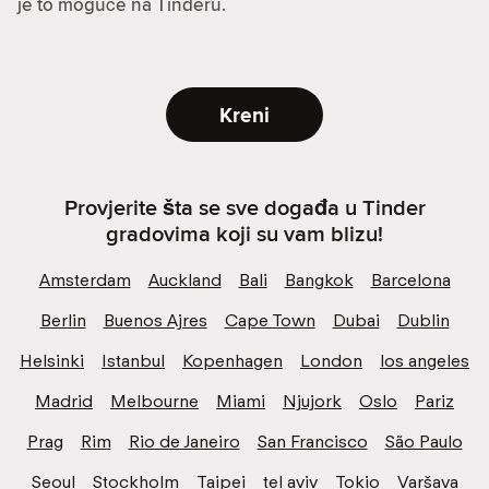
je to moguće na Tinderu.
Kreni
Provjerite šta se sve događa u Tinder
gradovima koji su vam blizu!
Amsterdam
Auckland
Bali
Bangkok
Barcelona
Berlin
Buenos Ajres
Cape Town
Dubai
Dublin
Helsinki
Istanbul
Kopenhagen
London
los angeles
Madrid
Melbourne
Miami
Njujork
Oslo
Pariz
Prag
Rim
Rio de Janeiro
San Francisco
São Paulo
Seoul
Stockholm
Taipei
tel aviv
Tokio
Varšava