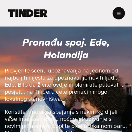
T
i
n
d
e
Pronađu spoj. Ede,
r
H
Holandija
o
m
e
Provjerite scenu upoznavanja na jednom od
najboljih mjesta za upoznavanje novih ljudi:
Ede. Bilo da živite ovdje ili planirate putovati u
posjetu, na Tinderu ćete pronaći mnogo
lokalnog stanovništva.
Koristite Tinder za spajanje s nekim ko dijeli
vaše interese, idite u noćno istraživanje s
novim prijateljem, popijte piće u lokalnom baru,