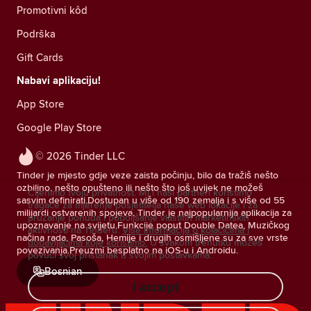
Promotivni kôd
Podrška
Gift Cards
Nabavi aplikaciju!
App Store
Google Play Store
© 2026 Tinder LLC
Tinder je mjesto gdje veze zaista počinju, bilo da tražiš nešto
ozbiljno, nešto opušteno ili nešto što još uvijek ne možeš
Cijenimo tvoju privatnost. Mi i naši partneri koristimo
sasvim definirati.Dostupan u više od 190 zemalja i s više od 55
tragače za mjerenje posjetitelja naše web lokacije i za
milijardi ostvarenih spojeva, Tinder je najpopularnija aplikacija za
pružanje ponuda i poboljšanje vlastitih marketinških
upoznavanje na svijetu.Funkcije poput Double Datea, Muzičkog
aktivnosti na Tinderu.
Više informacija o kolačićima i
načina rada, Pasoša, Hemije i drugih osmišljene su za sve vrste
dobavljačima koje koristimo.
U svakom trenutku možeš
povezivanja.Preuzmi besplatno na iOS-u i Androidu.
povući svoj pristanak u svojim postavkama.
Bosnian
I accept