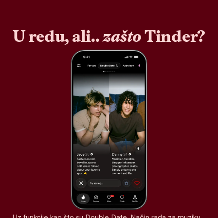
U redu, ali..
zašto
Tinder?
Uz funkcije kao što su Double Date, Način rada za muziku,