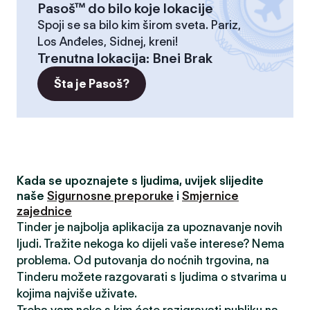
Pasoš™ do bilo koje lokacije
Spoji se sa bilo kim širom sveta. Pariz,
Los Anđeles, Sidnej, kreni!
Trenutna lokacija
:
Bnei Brak
Šta je Pasoš?
Kada se upoznajete s ljudima, uvijek slijedite
naše
Sigurnosne preporuke
i
Smjernice
zajednice
Tinder je najbolja aplikacija za upoznavanje novih
ljudi. Tražite nekoga ko dijeli vaše interese? Nema
problema. Od putovanja do noćnih trgovina, na
Tinderu možete razgovarati s ljudima o stvarima u
kojima najviše uživate.