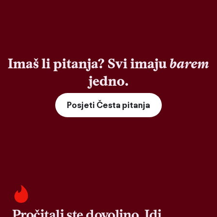
Imaš li pitanja? Svi imaju
barem
jedno.
Posjeti Česta pitanja
Pročitali ste dovoljno. Idi