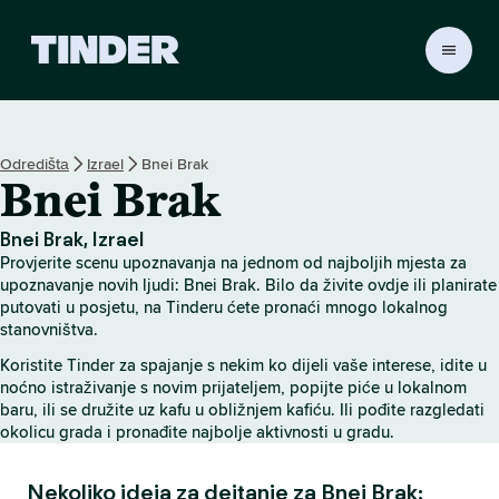
T
i
n
d
e
Odredištа
Izrael
Bnei Brak
r
Bnei Brak
H
o
m
Bnei Brak, Izrael
e
Provjerite scenu upoznavanja na jednom od najboljih mjesta za
upoznavanje novih ljudi: Bnei Brak. Bilo da živite ovdje ili planirate
putovati u posjetu, na Tinderu ćete pronaći mnogo lokalnog
stanovništva.
Koristite Tinder za spajanje s nekim ko dijeli vaše interese, idite u
noćno istraživanje s novim prijateljem, popijte piće u lokalnom
baru, ili se družite uz kafu u obližnjem kafiću. Ili pođite razgledati
okolicu grada i pronađite najbolje aktivnosti u gradu.
Nekoliko ideja za dejtanje za Bnei Brak: