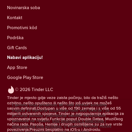
Novinarska soba
Kontakt
Promotivni kôd
Podrška
Gift Cards
Nabavi aplikaciju!
App Store
Google Play Store
© 2026 Tinder LLC
Tinder je mjesto gdje veze zaista počinju, bilo da tražiš nešto
ozbiljno, nešto opušteno ili nešto što još uvijek ne možeš
Cijenimo tvoju privatnost. Mi i naši partneri koristimo
sasvim definirati.Dostupan u više od 190 zemalja i s više od 55
tragače za mjerenje posjetitelja naše web lokacije i za
milijardi ostvarenih spojeva, Tinder je najpopularnija aplikacija za
pružanje ponuda i poboljšanje vlastitih marketinških
upoznavanje na svijetu.Funkcije poput Double Datea, Muzičkog
aktivnosti na Tinderu.
Više informacija o kolačićima i
načina rada, Pasoša, Hemije i drugih osmišljene su za sve vrste
dobavljačima koje koristimo.
U svakom trenutku možeš
povezivanja.Preuzmi besplatno na iOS-u i Androidu.
povući svoj pristanak u svojim postavkama.