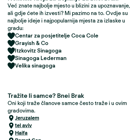
Već znate najbolje mjesto u blizini za upoznavanje,
ali gdje ćete ih izvesti? Mi pazimo na to. Ovdje su
najbolje ideje i najpopularnija mjesta za izlaske u
gradu:
Centar za posjetitelje Coca Cole
Grayish & Co
Itzkovitz Sinagoga
Sinagoga Lederman
Velika sinagoga
Tražite li samce? Bnei Brak
Oni koji traže članove samce često traže i u ovim
gradovima.
Jeruzalem
tel aviv
Haifa