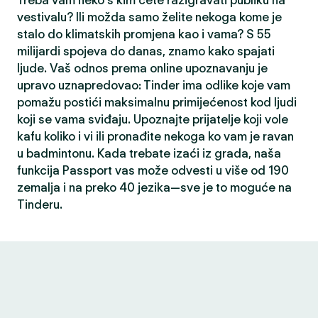
Treba vam neko s kim ćete razigravati publiku na
vestivalu? Ili možda samo želite nekoga kome je
stalo do klimatskih promjena kao i vama? S 55
milijardi spojeva do danas, znamo kako spajati
ljude. Vaš odnos prema online upoznavanju je
upravo uznapredovao: Tinder ima odlike koje vam
pomažu postići maksimalnu primijećenost kod ljudi
koji se vama sviđaju. Upoznajte prijatelje koji vole
kafu koliko i vi ili pronađite nekoga ko vam je ravan
u badmintonu. Kada trebate izaći iz grada, naša
funkcija Passport vas može odvesti u više od 190
zemalja i na preko 40 jezika—sve je to moguće na
Tinderu.