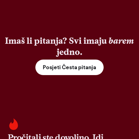
Imaš li pitanja? Svi imaju
barem
jedno.
Posjeti Česta pitanja
Pročitali ste dovoljno. Idi