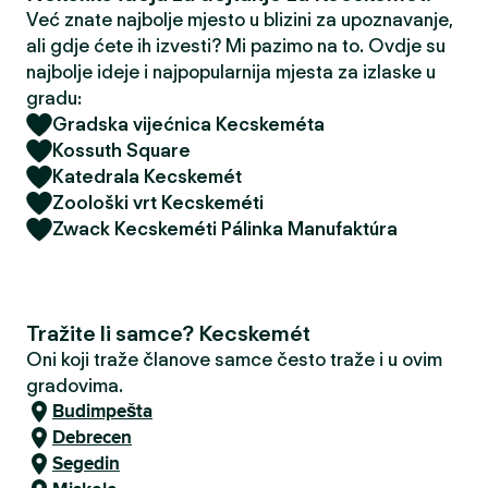
Već znate najbolje mjesto u blizini za upoznavanje,
ali gdje ćete ih izvesti? Mi pazimo na to. Ovdje su
najbolje ideje i najpopularnija mjesta za izlaske u
gradu:
Gradska vijećnica Kecskeméta
Kossuth Square
Katedrala Kecskemét
Zoološki vrt Kecskeméti
Zwack Kecskeméti Pálinka Manufaktúra
Tražite li samce? Kecskemét
Oni koji traže članove samce često traže i u ovim
gradovima.
Budimpešta
Debrecen
Segedin