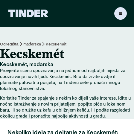
T
i
n
d
e
Odredištа
mađarska
Kecskemét
r
Kecskemét
H
o
m
Kecskemét, mađarska
e
Provjerite scenu upoznavanja na jednom od najboljih mjesta za
upoznavanje novih ljudi: Kecskemét. Bilo da živite ovdje ili
planirate putovati u posjetu, na Tinderu ćete pronaći mnogo
lokalnog stanovništva.
Koristite Tinder za spajanje s nekim ko dijeli vaše interese, idite u
noćno istraživanje s novim prijateljem, popijte piće u lokalnom
baru, ili se družite uz kafu u obližnjem kafiću. Ili pođite razgledati
okolicu grada i pronađite najbolje aktivnosti u gradu.
Nekoliko ideja za dejtanje za Kecskemét: