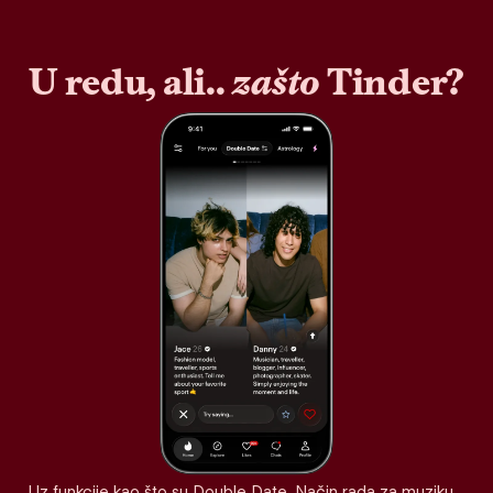
U redu, ali..
zašto
Tinder?
Uz funkcije kao što su Double Date, Način rada za muziku,