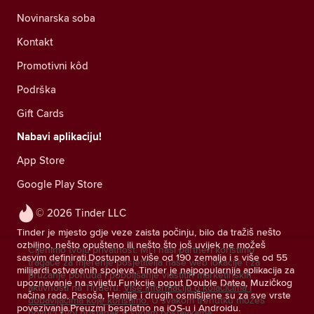
Novinarska soba
Kontakt
Promotivni kôd
Podrška
Gift Cards
Nabavi aplikaciju!
App Store
Google Play Store
© 2026 Tinder LLC
Tinder je mjesto gdje veze zaista počinju, bilo da tražiš nešto
ozbiljno, nešto opušteno ili nešto što još uvijek ne možeš
Cijenimo tvoju privatnost. Mi i naši partneri koristimo
sasvim definirati.Dostupan u više od 190 zemalja i s više od 55
tragače za mjerenje posjetitelja naše web lokacije i za
milijardi ostvarenih spojeva, Tinder je najpopularnija aplikacija za
pružanje ponuda i poboljšanje vlastitih marketinških
upoznavanje na svijetu.Funkcije poput Double Datea, Muzičkog
aktivnosti na Tinderu.
Više informacija o kolačićima i
načina rada, Pasoša, Hemije i drugih osmišljene su za sve vrste
dobavljačima koje koristimo.
U svakom trenutku možeš
povezivanja.Preuzmi besplatno na iOS-u i Androidu.
povući svoj pristanak u svojim postavkama.