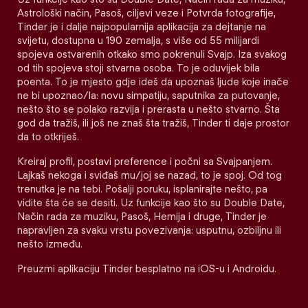
Astrološki način, Pasoš, ciljevi veze i Potvrda fotografije,
Tinder je i dalje najpopularnija aplikacija za dejtanje na
svijetu, dostupna u 190 zemalja, s više od 55 milijardi
spojeva ostvarenih otkako smo pokrenuli Svajp. Iza svakog
od tih spojeva stoji stvarna osoba. To je oduvijek bila
poenta. To je mjesto gdje ideš da upoznaš ljude koje inače
ne bi upoznao/la: novu simpatiju, saputnika za putovanje,
nešto što se polako razvija i prerasta u nešto stvarno. Šta
god da tražiš, ili još ne znaš šta tražiš, Tinder ti daje prostor
da to otkriješ.
Kreiraj profil, postavi preference i počni sa Svajpanjem.
Lajkaš nekoga i sviđaš mu/joj se nazad, to je spoj. Od tog
trenutka je na tebi. Pošalji poruku, isplanirajte nešto, pa
vidite šta će se desiti. Uz funkcije kao što su Double Date,
Način rada za muziku, Pasoš, Hemija i druge, Tinder je
napravljen za svaku vrstu povezivanja: usputnu, ozbiljnu ili
nešto između.
Preuzmi aplikaciju Tinder besplatno na iOS-u i Androidu.