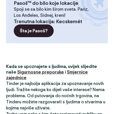
Pasoš™ do bilo koje lokacije
Spoji se sa bilo kim širom sveta. Pariz,
Los Anđeles, Sidnej, kreni!
Trenutna lokacija
:
Kecskemét
Šta je Pasoš?
Kada se upoznajete s ljudima, uvijek slijedite
naše
Sigurnosne preporuke
i
Smjernice
zajednice
Tinder je najbolja aplikacija za upoznavanje novih
ljudi. Tražite nekoga ko dijeli vaše interese? Nema
problema. Od putovanja do noćnih trgovina, na
Tinderu možete razgovarati s ljudima o stvarima u
kojima najviše uživate.