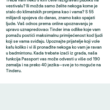
Treba vam neko s kim ćete razigravati publiku na
vestivalu? Ili možda samo želite nekoga kome je
stalo do klimatskih promjena kao i vama? S 55
milijardi spojeva do danas, znamo kako spajati
ljude. Vaš odnos prema online upoznavanju je
upravo uznapredovao: Tinder ima odlike koje vam
pomažu postići maksimalnu primijećenost kod ljudi
koji se vama sviđaju. Upoznajte prijatelje koji vole
kafu koliko i vi ili pronađite nekoga ko vam je ravan
u badmintonu. Kada trebate izaći iz grada, naša
funkcija Passport vas može odvesti u više od 190
zemalja i na preko 40 jezika—sve je to moguće na
Tinderu.