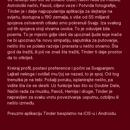
Astrološki način, Pasoš, ciljevi veze i Potvrda fotografije,
Tinder je i dalje najpopularnija aplikacija za dejtanje na
svijetu, dostupna u 190 zemalja, s više od 55 milijardi
spojeva ostvarenih otkako smo pokrenuli Svajp. Iza svakog
od tih spojeva stoji stvarna osoba. To je oduvijek bila
poenta. To je mjesto gdje ideš da upoznaš ljude koje inače
ne bi upoznao/la: novu simpatiju, saputnika za putovanje,
nešto što se polako razvija i prerasta u nešto stvarno. Šta
god da tražiš, ili još ne znaš šta tražiš, Tinder ti daje prostor
da to otkriješ.
Kreiraj profil, postavi preference i počni sa Svajpanjem.
Lajkaš nekoga i sviđaš mu/joj se nazad, to je spoj. Od tog
trenutka je na tebi. Pošalji poruku, isplanirajte nešto, pa
vidite šta će se desiti. Uz funkcije kao što su Double Date,
Način rada za muziku, Pasoš, Hemija i druge, Tinder je
napravljen za svaku vrstu povezivanja: usputnu, ozbiljnu ili
nešto između.
Preuzmi aplikaciju Tinder besplatno na iOS-u i Androidu.