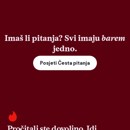
Imaš li pitanja? Svi imaju
barem
jedno.
Posjeti Česta pitanja
Pročitali ste dovoljno. Idi