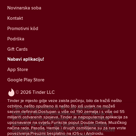
Novinarska soba
Kontakt
Promotivni kôd
Podrška
Gift Cards
Nabavi aplikaciju!
App Store
Google Play Store
© 2026 Tinder LLC
Tinder je mjesto gdje veze zaista počinju, bilo da tražiš nešto
ozbiljno, nešto opušteno ili nešto što još uvijek ne možeš
Cijenimo tvoju privatnost. Mi i naši partneri koristimo
sasvim definirati.Dostupan u više od 190 zemalja i s više od 55
tragače za mjerenje posjetitelja naše web lokacije i za
milijardi ostvarenih spojeva, Tinder je najpopularnija aplikacija za
pružanje ponuda i poboljšanje vlastitih marketinških
upoznavanje na svijetu.Funkcije poput Double Datea, Muzičkog
aktivnosti na Tinderu.
Više informacija o kolačićima i
načina rada, Pasoša, Hemije i drugih osmišljene su za sve vrste
dobavljačima koje koristimo.
U svakom trenutku možeš
povezivanja.Preuzmi besplatno na iOS-u i Androidu.
povući svoj pristanak u svojim postavkama.