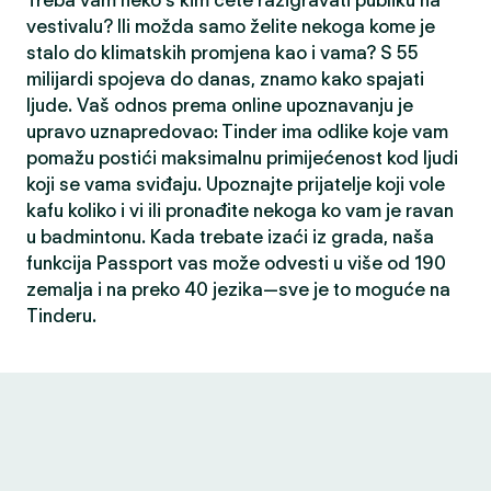
Treba vam neko s kim ćete razigravati publiku na
vestivalu? Ili možda samo želite nekoga kome je
stalo do klimatskih promjena kao i vama? S 55
milijardi spojeva do danas, znamo kako spajati
ljude. Vaš odnos prema online upoznavanju je
upravo uznapredovao: Tinder ima odlike koje vam
pomažu postići maksimalnu primijećenost kod ljudi
koji se vama sviđaju. Upoznajte prijatelje koji vole
kafu koliko i vi ili pronađite nekoga ko vam je ravan
u badmintonu. Kada trebate izaći iz grada, naša
funkcija Passport vas može odvesti u više od 190
zemalja i na preko 40 jezika—sve je to moguće na
Tinderu.