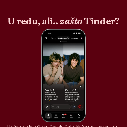
U redu, ali..
zašto
Tinder?
Uz funkcije kao što su Double Date, Način rada za muziku,