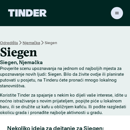
T
i
n
d
e
Odredištа
Njemačka
Siegen
r
Siegen
H
o
m
Siegen, Njemačka
e
Provjerite scenu upoznavanja na jednom od najboljih mjesta za
upoznavanje novih ljudi: Siegen. Bilo da živite ovdje ili planirate
putovati u posjetu, na Tinderu ćete pronaći mnogo lokalnog
stanovništva.
Koristite Tinder za spajanje s nekim ko dijeli vaše interese, idite u
noćno istraživanje s novim prijateljem, popijte piće u lokalnom
baru, ili se družite uz kafu u obližnjem kafiću. Ili pođite razgledati
okolicu grada i pronađite najbolje aktivnosti u gradu.
Nekoliko ideja za dejtanje za Siegen: