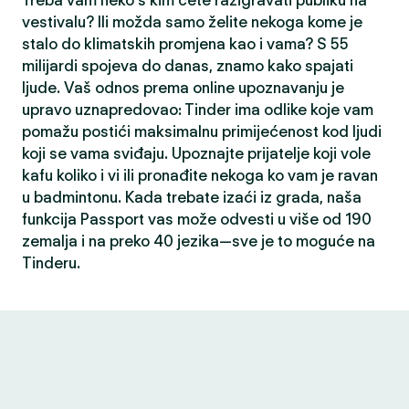
Treba vam neko s kim ćete razigravati publiku na
vestivalu? Ili možda samo želite nekoga kome je
stalo do klimatskih promjena kao i vama? S 55
milijardi spojeva do danas, znamo kako spajati
ljude. Vaš odnos prema online upoznavanju je
upravo uznapredovao: Tinder ima odlike koje vam
pomažu postići maksimalnu primijećenost kod ljudi
koji se vama sviđaju. Upoznajte prijatelje koji vole
kafu koliko i vi ili pronađite nekoga ko vam je ravan
u badmintonu. Kada trebate izaći iz grada, naša
funkcija Passport vas može odvesti u više od 190
zemalja i na preko 40 jezika—sve je to moguće na
Tinderu.