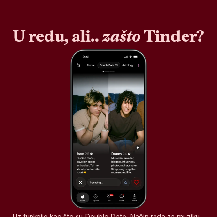
U redu, ali..
zašto
Tinder?
Uz funkcije kao što su Double Date, Način rada za muziku,