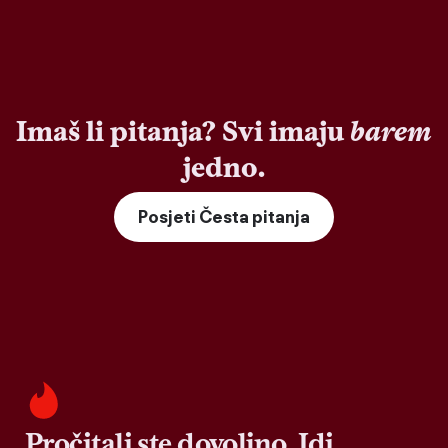
Imaš li pitanja? Svi imaju
barem
jedno.
Posjeti Česta pitanja
Pročitali ste dovoljno. Idi