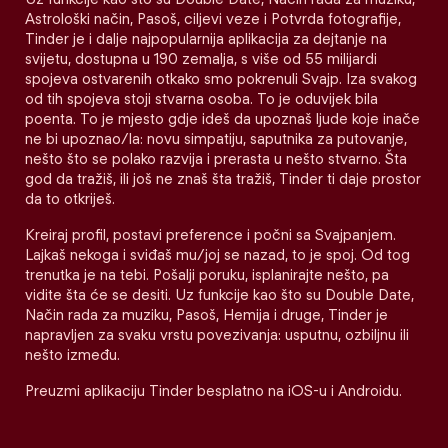
Astrološki način, Pasoš, ciljevi veze i Potvrda fotografije,
Tinder je i dalje najpopularnija aplikacija za dejtanje na
svijetu, dostupna u 190 zemalja, s više od 55 milijardi
spojeva ostvarenih otkako smo pokrenuli Svajp. Iza svakog
od tih spojeva stoji stvarna osoba. To je oduvijek bila
poenta. To je mjesto gdje ideš da upoznaš ljude koje inače
ne bi upoznao/la: novu simpatiju, saputnika za putovanje,
nešto što se polako razvija i prerasta u nešto stvarno. Šta
god da tražiš, ili još ne znaš šta tražiš, Tinder ti daje prostor
da to otkriješ.
Kreiraj profil, postavi preference i počni sa Svajpanjem.
Lajkaš nekoga i sviđaš mu/joj se nazad, to je spoj. Od tog
trenutka je na tebi. Pošalji poruku, isplanirajte nešto, pa
vidite šta će se desiti. Uz funkcije kao što su Double Date,
Način rada za muziku, Pasoš, Hemija i druge, Tinder je
napravljen za svaku vrstu povezivanja: usputnu, ozbiljnu ili
nešto između.
Preuzmi aplikaciju Tinder besplatno na iOS-u i Androidu.