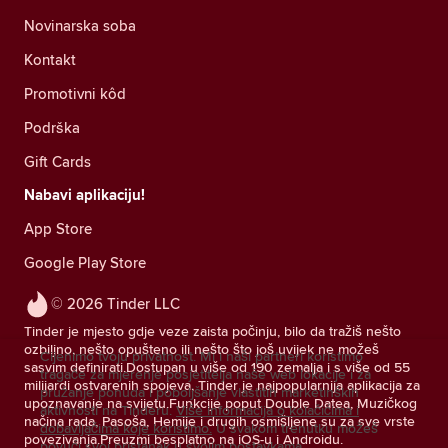
Novinarska soba
Kontakt
Promotivni kôd
Podrška
Gift Cards
Nabavi aplikaciju!
App Store
Google Play Store
© 2026 Tinder LLC
Tinder je mjesto gdje veze zaista počinju, bilo da tražiš nešto
ozbiljno, nešto opušteno ili nešto što još uvijek ne možeš
Cijenimo tvoju privatnost. Mi i naši partneri koristimo
sasvim definirati.Dostupan u više od 190 zemalja i s više od 55
tragače za mjerenje posjetitelja naše web lokacije i za
milijardi ostvarenih spojeva, Tinder je najpopularnija aplikacija za
pružanje ponuda i poboljšanje vlastitih marketinških
upoznavanje na svijetu.Funkcije poput Double Datea, Muzičkog
aktivnosti na Tinderu.
Više informacija o kolačićima i
načina rada, Pasoša, Hemije i drugih osmišljene su za sve vrste
dobavljačima koje koristimo.
U svakom trenutku možeš
povezivanja.Preuzmi besplatno na iOS-u i Androidu.
povući svoj pristanak u svojim postavkama.