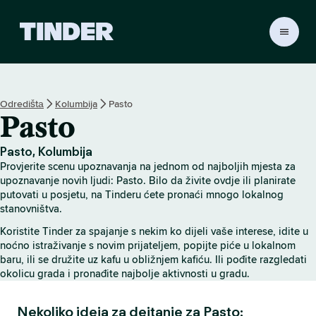
T
i
n
d
e
Odredištа
Kolumbija
Pasto
r
Pasto
H
o
m
Pasto, Kolumbija
e
Provjerite scenu upoznavanja na jednom od najboljih mjesta za
upoznavanje novih ljudi: Pasto. Bilo da živite ovdje ili planirate
putovati u posjetu, na Tinderu ćete pronaći mnogo lokalnog
stanovništva.
Koristite Tinder za spajanje s nekim ko dijeli vaše interese, idite u
noćno istraživanje s novim prijateljem, popijte piće u lokalnom
baru, ili se družite uz kafu u obližnjem kafiću. Ili pođite razgledati
okolicu grada i pronađite najbolje aktivnosti u gradu.
Nekoliko ideja za dejtanje za Pasto: