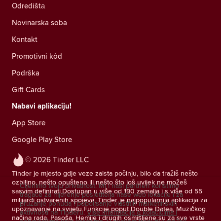
Odredištа
Novinarska soba
Kontakt
Promotivni kôd
Podrška
Gift Cards
Nabavi aplikaciju!
App Store
Google Play Store
© 2026 Tinder LLC
Tinder je mjesto gdje veze zaista počinju, bilo da tražiš nešto
ozbiljno, nešto opušteno ili nešto što još uvijek ne možeš
Cijenimo tvoju privatnost. Mi i naši partneri koristimo
sasvim definirati.Dostupan u više od 190 zemalja i s više od 55
tragače za mjerenje posjetitelja naše web lokacije i za
milijardi ostvarenih spojeva, Tinder je najpopularnija aplikacija za
pružanje ponuda i poboljšanje vlastitih marketinških
upoznavanje na svijetu.Funkcije poput Double Datea, Muzičkog
aktivnosti na Tinderu.
Više informacija o kolačićima i
načina rada, Pasoša, Hemije i drugih osmišljene su za sve vrste