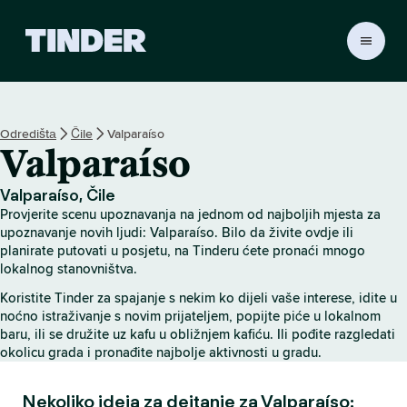
T
i
n
d
e
Odredištа
Čile
Valparaíso
r
Valparaíso
H
o
m
Valparaíso, Čile
e
Provjerite scenu upoznavanja na jednom od najboljih mjesta za
upoznavanje novih ljudi: Valparaíso. Bilo da živite ovdje ili
planirate putovati u posjetu, na Tinderu ćete pronaći mnogo
lokalnog stanovništva.
Koristite Tinder za spajanje s nekim ko dijeli vaše interese, idite u
noćno istraživanje s novim prijateljem, popijte piće u lokalnom
baru, ili se družite uz kafu u obližnjem kafiću. Ili pođite razgledati
okolicu grada i pronađite najbolje aktivnosti u gradu.
Nekoliko ideja za dejtanje za Valparaíso: