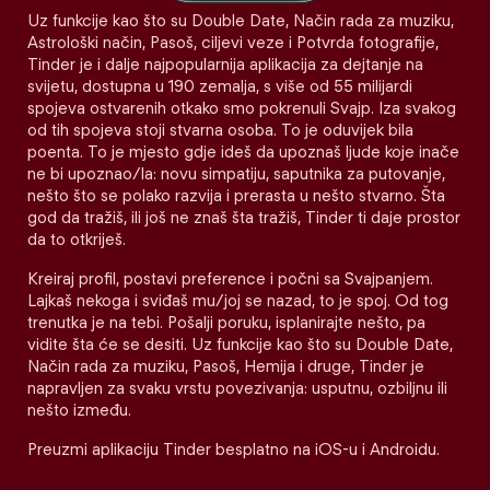
Uz funkcije kao što su Double Date, Način rada za muziku,
Astrološki način, Pasoš, ciljevi veze i Potvrda fotografije,
Tinder je i dalje najpopularnija aplikacija za dejtanje na
svijetu, dostupna u 190 zemalja, s više od 55 milijardi
spojeva ostvarenih otkako smo pokrenuli Svajp. Iza svakog
od tih spojeva stoji stvarna osoba. To je oduvijek bila
poenta. To je mjesto gdje ideš da upoznaš ljude koje inače
ne bi upoznao/la: novu simpatiju, saputnika za putovanje,
nešto što se polako razvija i prerasta u nešto stvarno. Šta
god da tražiš, ili još ne znaš šta tražiš, Tinder ti daje prostor
da to otkriješ.
Kreiraj profil, postavi preference i počni sa Svajpanjem.
Lajkaš nekoga i sviđaš mu/joj se nazad, to je spoj. Od tog
trenutka je na tebi. Pošalji poruku, isplanirajte nešto, pa
vidite šta će se desiti. Uz funkcije kao što su Double Date,
Način rada za muziku, Pasoš, Hemija i druge, Tinder je
napravljen za svaku vrstu povezivanja: usputnu, ozbiljnu ili
nešto između.
Preuzmi aplikaciju Tinder besplatno na iOS-u i Androidu.