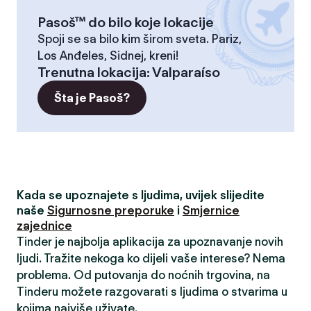
Pasoš™ do bilo koje lokacije
Spoji se sa bilo kim širom sveta. Pariz,
Los Anđeles, Sidnej, kreni!
Trenutna lokacija
:
Valparaíso
Šta je Pasoš?
Kada se upoznajete s ljudima, uvijek slijedite
naše
Sigurnosne preporuke
i
Smjernice
zajednice
Tinder je najbolja aplikacija za upoznavanje novih
ljudi. Tražite nekoga ko dijeli vaše interese? Nema
problema. Od putovanja do noćnih trgovina, na
Tinderu možete razgovarati s ljudima o stvarima u
kojima najviše uživate.