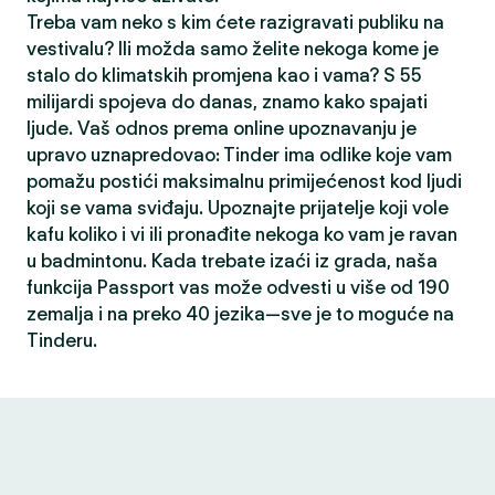
Treba vam neko s kim ćete razigravati publiku na
vestivalu? Ili možda samo želite nekoga kome je
stalo do klimatskih promjena kao i vama? S 55
milijardi spojeva do danas, znamo kako spajati
ljude. Vaš odnos prema online upoznavanju je
upravo uznapredovao: Tinder ima odlike koje vam
pomažu postići maksimalnu primijećenost kod ljudi
koji se vama sviđaju. Upoznajte prijatelje koji vole
kafu koliko i vi ili pronađite nekoga ko vam je ravan
u badmintonu. Kada trebate izaći iz grada, naša
funkcija Passport vas može odvesti u više od 190
zemalja i na preko 40 jezika—sve je to moguće na
Tinderu.