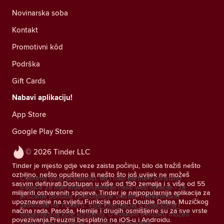
Novinarska soba
Kontakt
Promotivni kôd
Podrška
Gift Cards
Nabavi aplikaciju!
App Store
Google Play Store
© 2026 Tinder LLC
Tinder je mjesto gdje veze zaista počinju, bilo da tražiš nešto
ozbiljno, nešto opušteno ili nešto što još uvijek ne možeš
Cijenimo tvoju privatnost. Mi i naši partneri koristimo
sasvim definirati.Dostupan u više od 190 zemalja i s više od 55
tragače za mjerenje posjetitelja naše web lokacije i za
milijardi ostvarenih spojeva, Tinder je najpopularnija aplikacija za
pružanje ponuda i poboljšanje vlastitih marketinških
upoznavanje na svijetu.Funkcije poput Double Datea, Muzičkog
aktivnosti na Tinderu.
Više informacija o kolačićima i
načina rada, Pasoša, Hemije i drugih osmišljene su za sve vrste
dobavljačima koje koristimo.
U svakom trenutku možeš
povezivanja.Preuzmi besplatno na iOS-u i Androidu.
povući svoj pristanak u svojim postavkama.