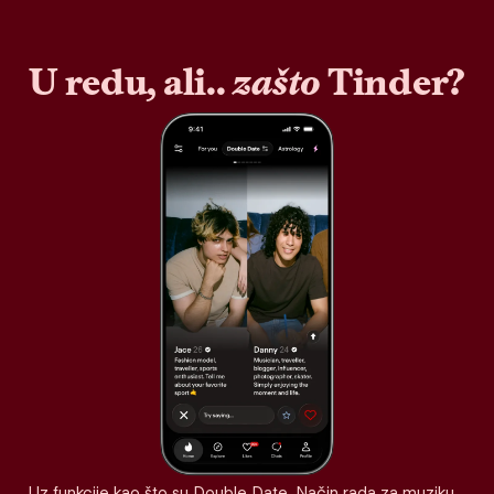
U redu, ali..
zašto
Tinder?
Uz funkcije kao što su Double Date, Način rada za muziku,