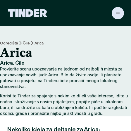
T
i
n
d
e
Odredištа
Čile
Arica
r
Arica
H
o
m
Arica, Čile
e
Provjerite scenu upoznavanja na jednom od najboljih mjesta za
upoznavanje novih ljudi: Arica. Bilo da živite ovdje ili planirate
putovati u posjetu, na Tinderu ćete pronaći mnogo lokalnog
stanovništva.
Koristite Tinder za spajanje s nekim ko dijeli vaše interese, idite u
noćno istraživanje s novim prijateljem, popijte piće u lokalnom
baru, ili se družite uz kafu u obližnjem kafiću. Ili pođite razgledati
okolicu grada i pronađite najbolje aktivnosti u gradu.
Nekoliko ideja za dejtanje za Arica: