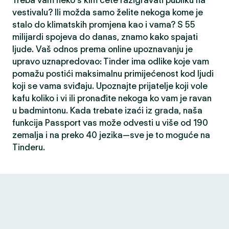
Treba vam neko s kim ćete razigravati publiku na
vestivalu? Ili možda samo želite nekoga kome je
stalo do klimatskih promjena kao i vama? S 55
milijardi spojeva do danas, znamo kako spajati
ljude. Vaš odnos prema online upoznavanju je
upravo uznapredovao: Tinder ima odlike koje vam
pomažu postići maksimalnu primijećenost kod ljudi
koji se vama sviđaju. Upoznajte prijatelje koji vole
kafu koliko i vi ili pronađite nekoga ko vam je ravan
u badmintonu. Kada trebate izaći iz grada, naša
funkcija Passport vas može odvesti u više od 190
zemalja i na preko 40 jezika—sve je to moguće na
Tinderu.