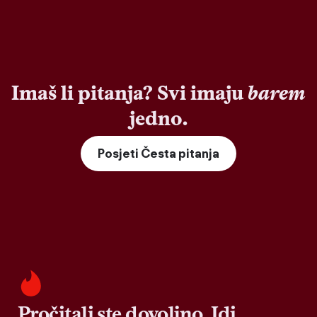
Imaš li pitanja? Svi imaju
barem
jedno.
Posjeti Česta pitanja
Pročitali ste dovoljno. Idi