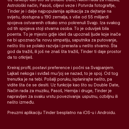
Astrološki način, Pasoš, ciljevi veze i Potvrda fotografije,
Tinder je i dalje najpopularnija aplikacija za dejtanje na
svijetu, dostupna u 190 zemalja, s više od 55 milijardi
spojeva ostvarenih otkako smo pokrenuli Svajp. Iza svakog
od tih spojeva stoji stvarna osoba. To je oduvijek bila
poenta. To je mjesto gdje ideš da upoznaš ljude koje inače
ne bi upoznao/la: novu simpatiju, saputnika za putovanje,
nešto što se polako razvija i prerasta u nešto stvarno. Šta
god da tražiš, ili još ne znaš šta tražiš, Tinder ti daje prostor
da to otkriješ.
Kreiraj profil, postavi preference i počni sa Svajpanjem.
Lajkaš nekoga i sviđaš mu/joj se nazad, to je spoj. Od tog
trenutka je na tebi. Pošalji poruku, isplanirajte nešto, pa
vidite šta će se desiti. Uz funkcije kao što su Double Date,
Način rada za muziku, Pasoš, Hemija i druge, Tinder je
napravljen za svaku vrstu povezivanja: usputnu, ozbiljnu ili
nešto između.
Preuzmi aplikaciju Tinder besplatno na iOS-u i Androidu.