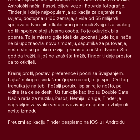
Astrološki način, Pasoš, ciljevi veze i Potvrda fotografije,
Tinder je i dalje najpopularnija aplikacija za dejtanje na
svijetu, dostupna u 190 zemalja, s više od 55 milijardi
spojeva ostvarenih otkako smo pokrenuli Svajp. Iza svakog
od tih spojeva stoji stvarna osoba. To je oduvijek bila
poenta. To je mjesto gdje ideš da upoznaš ljude koje inače
ne bi upoznao/la: novu simpatiju, saputnika za putovanje,
nešto što se polako razvija i prerasta u nešto stvarno. Šta
god da tražiš, ili još ne znaš šta tražiš, Tinder ti daje prostor
da to otkriješ.
Kreiraj profil, postavi preference i počni sa Svajpanjem.
Lajkaš nekoga i sviđaš mu/joj se nazad, to je spoj. Od tog
trenutka je na tebi. Pošalji poruku, isplanirajte nešto, pa
vidite šta će se desiti. Uz funkcije kao što su Double Date,
Način rada za muziku, Pasoš, Hemija i druge, Tinder je
napravljen za svaku vrstu povezivanja: usputnu, ozbiljnu ili
nešto između.
Preuzmi aplikaciju Tinder besplatno na iOS-u i Androidu.