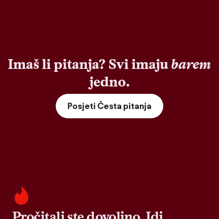
Imaš li pitanja? Svi imaju
barem
jedno.
Posjeti Česta pitanja
Pročitali ste dovoljno. Idi