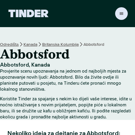
T
i
n
d
e
Odredištа
Kanada
Britanska Kolumbija
Abbotsford
r
Abbotsford
H
o
m
Abbotsford, Kanada
e
Provjerite scenu upoznavanja na jednom od najboljih mjesta za
upoznavanje novih ljudi: Abbotsford. Bilo da živite ovdje ili
planirate putovati u posjetu, na Tinderu ćete pronaći mnogo
lokalnog stanovništva.
Koristite Tinder za spajanje s nekim ko dijeli vaše interese, idite u
noćno istraživanje s novim prijateljem, popijte piće u lokalnom
baru, ili se družite uz kafu u obližnjem kafiću. Ili pođite razgledati
okolicu grada i pronađite najbolje aktivnosti u gradu.
Nekoliko ideja za dejtanje za Abbotsford: