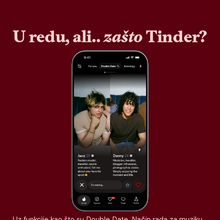
U redu, ali..
zašto
Tinder?
Uz funkcije kao što su Double Date, Način rada za muziku,