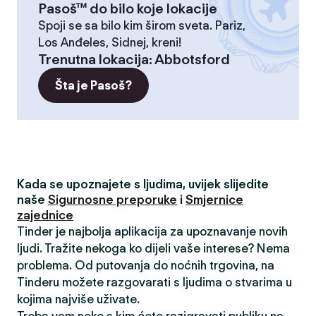
Pasoš™ do bilo koje lokacije
Spoji se sa bilo kim širom sveta. Pariz,
Los Anđeles, Sidnej, kreni!
Trenutna lokacija
:
Abbotsford
Šta je Pasoš?
Kada se upoznajete s ljudima, uvijek slijedite
naše
Sigurnosne preporuke
i
Smjernice
zajednice
Tinder je najbolja aplikacija za upoznavanje novih
ljudi. Tražite nekoga ko dijeli vaše interese? Nema
problema. Od putovanja do noćnih trgovina, na
Tinderu možete razgovarati s ljudima o stvarima u
kojima najviše uživate.