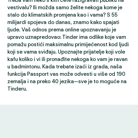
Treba vam neko s kim ćete razigravati publiku na
vestivalu? Ili možda samo želite nekoga kome je
stalo do klimatskih promjena kao i vama? S 55
milijardi spojeva do danas, znamo kako spajati
ljude. Vaš odnos prema online upoznavanju je
upravo uznapredovao: Tinder ima odlike koje vam
pomažu postići maksimalnu primijećenost kod ljudi
koji se vama sviđaju. Upoznajte prijatelje koji vole
kafu koliko i vi ili pronađite nekoga ko vam je ravan
u badmintonu. Kada trebate izaći iz grada, naša
funkcija Passport vas može odvesti u više od 190
zemalja i na preko 40 jezika—sve je to moguće na
Tinderu.