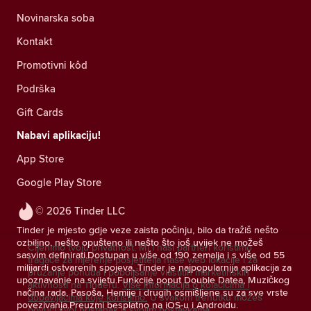
Novinarska soba
Kontakt
Promotivni kôd
Podrška
Gift Cards
Nabavi aplikaciju!
App Store
Google Play Store
© 2026 Tinder LLC
Tinder je mjesto gdje veze zaista počinju, bilo da tražiš nešto
ozbiljno, nešto opušteno ili nešto što još uvijek ne možeš
Cijenimo tvoju privatnost. Mi i naši partneri koristimo
sasvim definirati.Dostupan u više od 190 zemalja i s više od 55
tragače za mjerenje posjetitelja naše web lokacije i za
milijardi ostvarenih spojeva, Tinder je najpopularnija aplikacija za
pružanje ponuda i poboljšanje vlastitih marketinških
upoznavanje na svijetu.Funkcije poput Double Datea, Muzičkog
aktivnosti na Tinderu.
Više informacija o kolačićima i
načina rada, Pasoša, Hemije i drugih osmišljene su za sve vrste
dobavljačima koje koristimo.
U svakom trenutku možeš
povezivanja.Preuzmi besplatno na iOS-u i Androidu.
povući svoj pristanak u svojim postavkama.