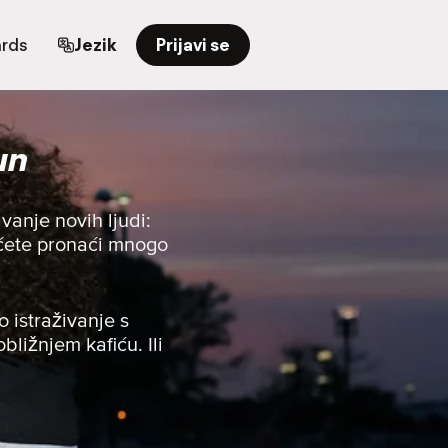
ards
Jezik
Prijavi se
un
anje novih ljudi:
u ćete pronaći mnogo
o istraživanje s
bližnjem kafiću. Ili