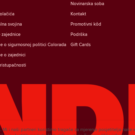
Novinarska soba
kolačića
Kontakt
alna svojina
Promotivni kôd
 zajednice
Podrška
je o sigurnosnoj politici Colorada
Gift Cards
je o zajednici
pristupačnosti
. Mi i naši partneri koristimo tragače za mjerenje posjetitelja naše 