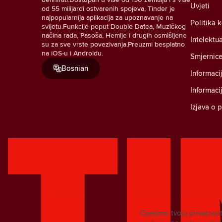
Uvjeti
od 55 milijardi ostvarenih spojeva, Tinder je
najpopularnija aplikacija za upoznavanje na
Politika 
svijetu.Funkcije poput Double Datea, Muzičkog
načina rada, Pasoša, Hemije i drugih osmišljene
Intelektu
su za sve vrste povezivanja.Preuzmi besplatno
na iOS-u i Androidu.
Smjernice
Bosnian
Informaci
Informaci
Izjava o 
Cijenimo tvoju privatnost