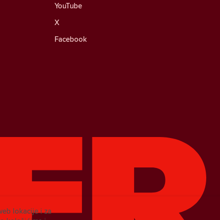
YouTube
X
Facebook
web lokacije i za