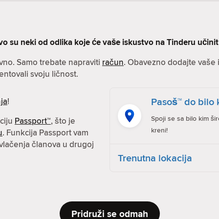
vo su neki od odlika koje će vaše iskustvo na Tinderu učini
avno. Samo trebate napraviti
račun
. Obavezno dodajte vaše in
entovali svoju ličnost.
Pasoš™ do bilo 
ja
!
Spoji se sa bilo kim ši
kciju
Passport™
, što je
kreni!
u
. Funkcija Passport vam
vlačenja članova u drugoj
Trenutna lokacija
Pridruži se odmah