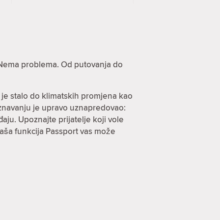
e? Nema problema. Od putovanja do
 je stalo do klimatskih promjena kao
oznavanju je upravo uznapredovao:
ju. Upoznajte prijatelje koji vole
 naša funkcija Passport vas može