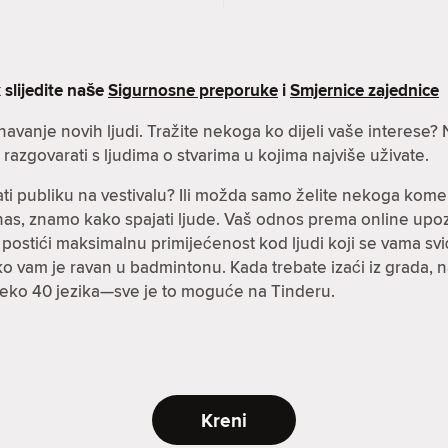
 slijedite naše
Sigurnosne preporuke
i
Smjernice zajednice
oznavanje novih ljudi. Tražite nekoga ko dijeli vaše interes
azgovarati s ljudima o stvarima u kojima najviše uživate.
ti publiku na vestivalu? Ili možda samo želite nekoga kome
danas, znamo kako spajati ljude. Vaš odnos prema online up
stići maksimalnu primijećenost kod ljudi koji se vama sviđa
a ko vam je ravan u badmintonu. Kada trebate izaći iz grada,
preko 40 jezika—sve je to moguće na Tinderu.
Kreni