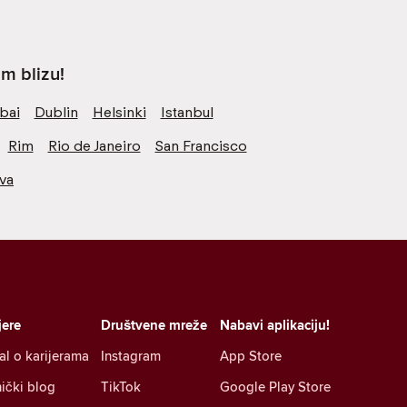
m blizu!
bai
Dublin
Helsinki
Istanbul
Rim
Rio de Janeiro
San Francisco
va
jere
Društvene mreže
Nabavi aplikaciju!
al o karijerama
Instagram
App Store
ički blog
TikTok
Google Play Store