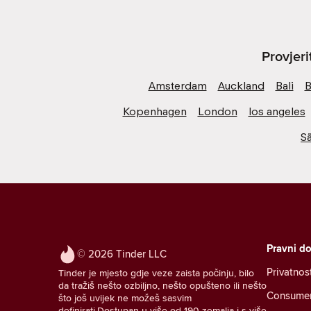
Provjer
Amsterdam
Auckland
Bali
B
Kopenhagen
London
los angeles
S
Pravni d
© 2026 Tinder LLC
Privatnos
Tinder je mjesto gdje veze zaista počinju, bilo
da tražiš nešto ozbiljno, nešto opušteno ili nešto
Consumer 
što još uvijek ne možeš sasvim
definirati.Dostupan u više od 190 zemalja i s više