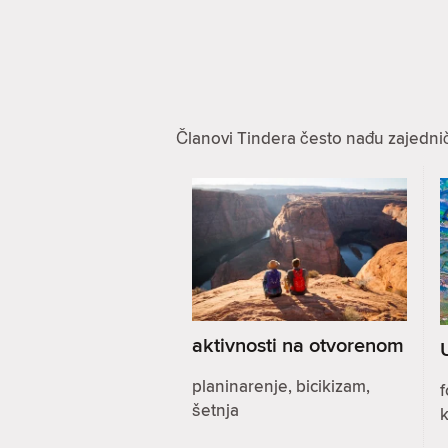
Članovi Tindera često nađu zajednič
aktivnosti na otvorenom
planinarenje, bicikizam,
f
šetnja