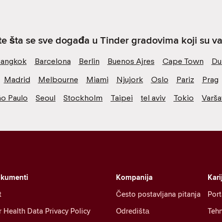
ite šta se sve događa u Tinder gradovima koji su va
angkok
Barcelona
Berlin
Buenos Ajres
Cape Town
Du
Madrid
Melbourne
Miami
Njujork
Oslo
Pariz
Prag
ão Paulo
Seoul
Stockholm
Taipei
tel aviv
Tokio
Varša
okumenti
Kompanija
Kari
t
Često postavljana pitanja
Port
Health Data Privacy Policy
Odredištа
Tehn