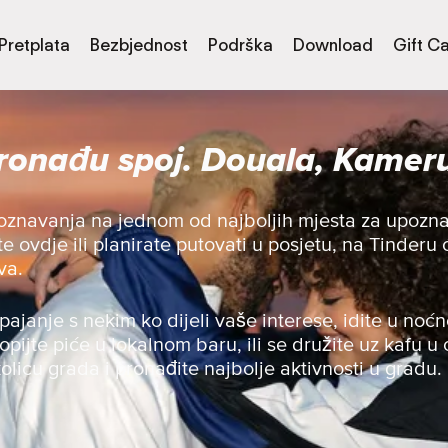
Pretplata
Bezbjednost
Podrška
Download
Gift C
ronađu spoj. Douala, Kamer
oznavanja na jednom od najboljih mjesta za upoznav
te ovdje ili planirate putovati u posjetu, na Tinder
va.
spajanje s nekim ko dijeli vaše interese, idite u noćn
opijte piće u lokalnom baru, ili se družite uz kafu u o
olicu grada i pronađite najbolje aktivnosti u gradu.