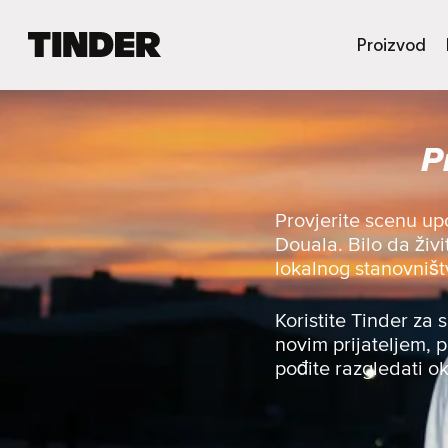
T
Proizvod
i
n
d
e
P
r
H
o
m
Provjerite scenu up
e
Douala. Bilo da živi
lokalnog stanovništ
Koristite Tinder za 
novim prijateljem, p
pođite razgledati ok