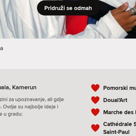
Pridruži se odmah
la
uala, Kamerun
Pomorski mu
zini za upoznavanje, ali gdje
Doual'Art
. Ovdje su najbolje ideje i
Marche des 
ke u gradu:
Cathédrale S
Saint-Paul