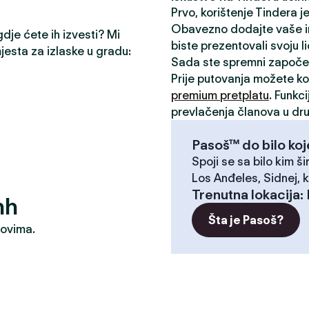
Prvo, korištenje Tindera 
Obavezno dodajte vaše inte
gdje ćete ih izvesti? Mi
biste prezentovali svoju l
mjesta za izlaske u gradu:
Sada ste spremni započe
Prije putovanja možete kor
premium pretplatu
. Funkc
prevlačenja članova u dru
Pasoš™ do bilo koj
Spoji se sa bilo kim ši
Los Anđeles, Sidnej, k
Trenutna lokacija
:
nh
Šta je Pasoš?
dovima.