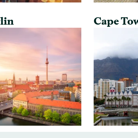
lin
Cape To