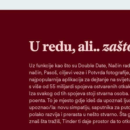
U redu, ali..
zašt
Uz funkcije kao što su Double Date, Način rad
način, Pasoš, ciljevi veze i Potvrda fotografije,
najpopularnija aplikacija za dejtanje na svije
s više od 55 milijardi spojeva ostvarenih otk
Iza svakog od tih spojeva stoji stvarna osoba. 
poenta. To je mjesto gdje ideš da upoznaš lju
upoznao/la: novu simpatiju, saputnika za puto
polako razvija i prerasta u nešto stvarno. Šta go
znaš šta tražiš, Tinder ti daje prostor da to otkr