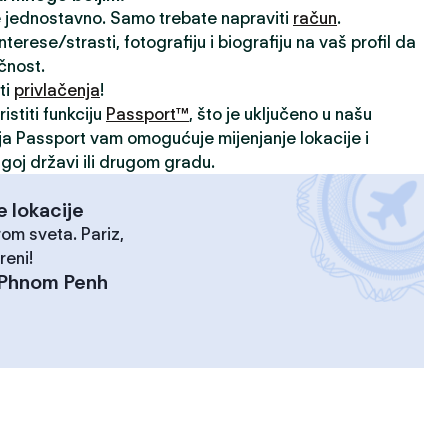
je jednostavno. Samo trebate napraviti
račun
.
rese/strasti, fotografiju i biografiju na vaš profil da
ičnost.
ti
privlačenja
!
istiti funkciju
Passport™
, što je uključeno u našu
ija Passport vam omogućuje mijenjanje lokacije i
goj državi ili drugom gradu.
e lokacije
rom sveta. Pariz,
reni!
Phnom Penh