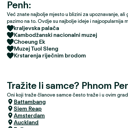
Penh:
Već znate najbolje mjesto u blizini za upoznavanje, ali 
pazimo na to. Ovdje su najbolje ideje i najpopularnija 
kraljevska palača
Kambodžanski nacionalni muzej
Choeung Ek
Muzej Tuol Sleng
Krstarenja riječnim brodom
Tražite li samce? Phnom Pe
Oni koji traže članove samce često traže i u ovim gra
Battambang
Siem Reap
Amsterdam
Auckland