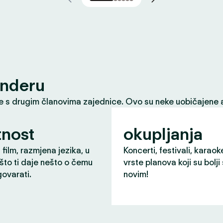
inderu
le s drugim članovima zajednice. Ovo su neke uobičajene a
nost
okupljanja
 film, razmjena jezika, u
Koncerti, festivali, karaok
što ti daje nešto o čemu
vrste planova koji su bolji
ovarati.
novim!