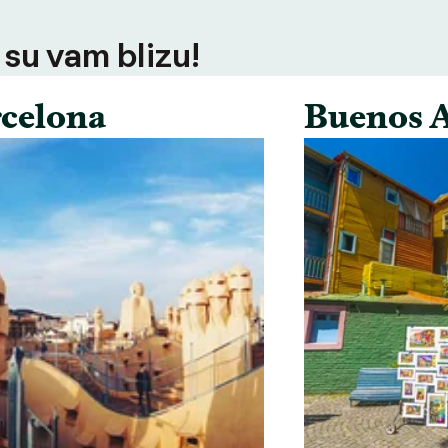
 su vam blizu!
celona
Buenos A