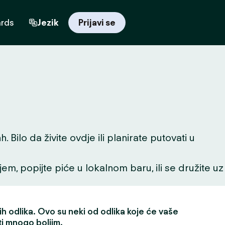
ards
Jezik
Prijavi se
ilo da živite ovdje ili planirate putovati u
ljem, popijte piće u lokalnom baru, ili se družite uz
h odlika. Ovo su neki od odlika koje će vaše
ti mnogo boljim.