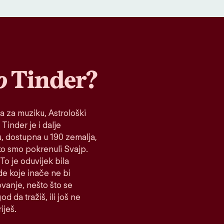
o
Tinder?
a za muziku, Astrološki
 Tinder je i dalje
tu, dostupna u 190 zemalja,
ako smo pokrenuli Svajp.
To je oduvijek bila
de koje inače ne bi
vanje, nešto što se
d da tražiš, ili još ne
iješ.