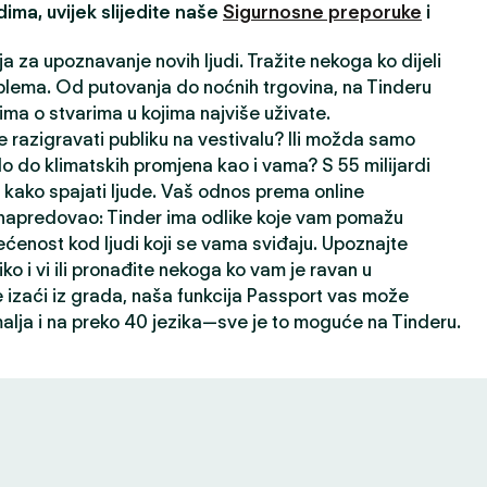
ima, uvijek slijedite naše
Sigurnosne preporuke
i
ja za upoznavanje novih ljudi. Tražite nekoga ko dijeli
lema. Od putovanja do noćnih trgovina, na Tinderu
ima o stvarima u kojima najviše uživate.
 razigravati publiku na vestivalu? Ili možda samo
lo do klimatskih promjena kao i vama? S 55 milijardi
kako spajati ljude. Vaš odnos prema online
napredovao: Tinder ima odlike koje vam pomažu
ećenost kod ljudi koji se vama sviđaju. Upoznajte
liko i vi ili pronađite nekoga ko vam je ravan u
izaći iz grada, naša funkcija Passport vas može
alja i na preko 40 jezika—sve je to moguće na Tinderu.