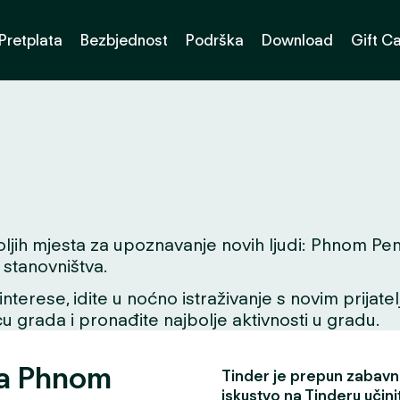
Pretplata
Bezbjednost
Podrška
Download
Gift C
h mjesta za upoznavanje novih ljudi: Phnom Penh. B
stanovništva.
interese, idite u noćno istraživanje s novim prijate
icu grada i pronađite najbolje aktivnosti u gradu.
za Phnom
Tinder je prepun zabavni
iskustvo na Tinderu učini