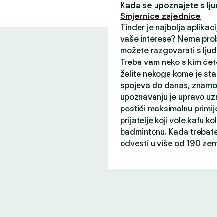
Kada se upoznajete s ljud
Smjernice zajednice
Tinder je najbolja aplikaci
vaše interese? Nema prob
možete razgovarati s ljud
Treba vam neko s kim ćete
želite nekoga kome je sta
spojeva do danas, znamo 
upoznavanju je upravo uz
postići maksimalnu primij
prijatelje koji vole kafu ko
badmintonu. Kada trebate 
odvesti u više od 190 zem