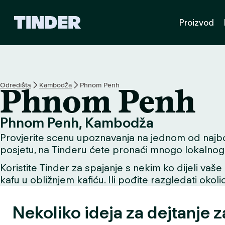
T
Proizvod
i
n
d
e
r
H
Odredištа
Kambodža
Phnom Penh
Phnom Penh
o
m
e
Phnom Penh, Kambodža
Provjerite scenu upoznavanja na jednom od najbolji
posjetu, na Tinderu ćete pronaći mnogo lokalnog 
Koristite Tinder za spajanje s nekim ko dijeli vaše 
kafu u obližnjem kafiću. Ili pođite razgledati okol
Nekoliko ideja za dejtanje 