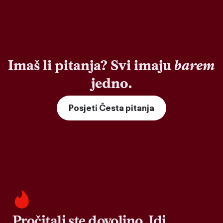
Imaš li pitanja? Svi imaju
barem
jedno.
Posjeti Česta pitanja
Pročitali ste dovoljno. Idi