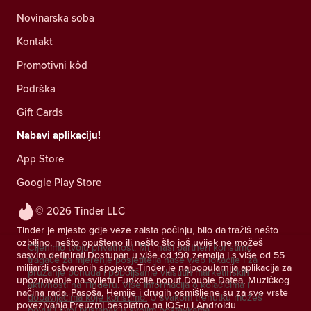
Novinarska soba
Kontakt
Promotivni kôd
Podrška
Gift Cards
Nabavi aplikaciju!
App Store
Google Play Store
© 2026 Tinder LLC
Tinder je mjesto gdje veze zaista počinju, bilo da tražiš nešto
ozbiljno, nešto opušteno ili nešto što još uvijek ne možeš
Cijenimo tvoju privatnost. Mi i naši partneri koristimo
sasvim definirati.Dostupan u više od 190 zemalja i s više od 55
tragače za mjerenje posjetitelja naše web lokacije i za
milijardi ostvarenih spojeva, Tinder je najpopularnija aplikacija za
pružanje ponuda i poboljšanje vlastitih marketinških
upoznavanje na svijetu.Funkcije poput Double Datea, Muzičkog
aktivnosti na Tinderu.
Više informacija o kolačićima i
načina rada, Pasoša, Hemije i drugih osmišljene su za sve vrste
dobavljačima koje koristimo.
U svakom trenutku možeš
povezivanja.Preuzmi besplatno na iOS-u i Androidu.
povući svoj pristanak u svojim postavkama.