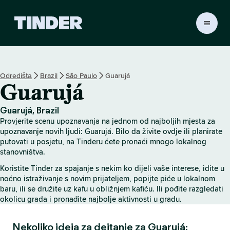
T
i
n
d
e
Odredištа
Brazil
São Paulo
Guarujá
r
Guarujá
H
o
m
Guarujá, Brazil
e
Provjerite scenu upoznavanja na jednom od najboljih mjesta za
upoznavanje novih ljudi: Guarujá. Bilo da živite ovdje ili planirate
putovati u posjetu, na Tinderu ćete pronaći mnogo lokalnog
stanovništva.
Koristite Tinder za spajanje s nekim ko dijeli vaše interese, idite u
noćno istraživanje s novim prijateljem, popijte piće u lokalnom
baru, ili se družite uz kafu u obližnjem kafiću. Ili pođite razgledati
okolicu grada i pronađite najbolje aktivnosti u gradu.
Nekoliko ideja za dejtanje za Guarujá: