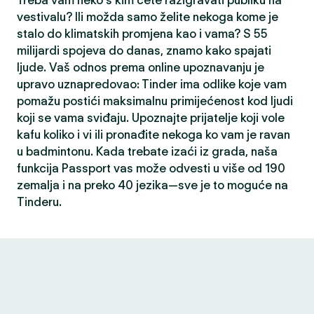
Treba vam neko s kim ćete razigravati publiku na
vestivalu? Ili možda samo želite nekoga kome je
stalo do klimatskih promjena kao i vama? S 55
milijardi spojeva do danas, znamo kako spajati
ljude. Vaš odnos prema online upoznavanju je
upravo uznapredovao: Tinder ima odlike koje vam
pomažu postići maksimalnu primijećenost kod ljudi
koji se vama sviđaju. Upoznajte prijatelje koji vole
kafu koliko i vi ili pronađite nekoga ko vam je ravan
u badmintonu. Kada trebate izaći iz grada, naša
funkcija Passport vas može odvesti u više od 190
zemalja i na preko 40 jezika—sve je to moguće na
Tinderu.