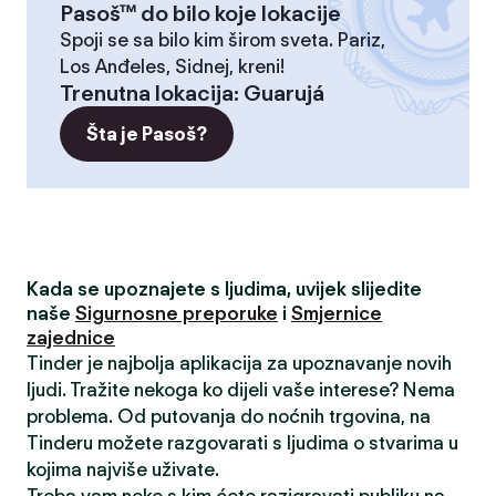
Pasoš™ do bilo koje lokacije
Spoji se sa bilo kim širom sveta. Pariz,
Los Anđeles, Sidnej, kreni!
Trenutna lokacija
:
Guarujá
Šta je Pasoš?
Kada se upoznajete s ljudima, uvijek slijedite
naše
Sigurnosne preporuke
i
Smjernice
zajednice
Tinder je najbolja aplikacija za upoznavanje novih
ljudi. Tražite nekoga ko dijeli vaše interese? Nema
problema. Od putovanja do noćnih trgovina, na
Tinderu možete razgovarati s ljudima o stvarima u
kojima najviše uživate.