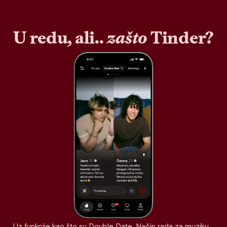
U redu, ali..
zašto
Tinder?
Uz funkcije kao što su Double Date, Način rada za muziku,