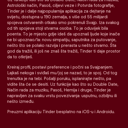
Astrološki način, Pasoš, ciljevi veze i Potvrda fotografije,
Tinder je i dalje najpopularnija aplikacija za dejtanje na
svijetu, dostupna u 190 zemalja, s više od 55 milijardi
spojeva ostvarenih otkako smo pokrenuli Svajp. Iza svakog
od tih spojeva stoji stvarna osoba. To je oduvijek bila
poenta. To je mjesto gdje ideš da upoznaš ljude koje inače
ne bi upoznao/la: novu simpatiju, saputnika za putovanje,
nešto što se polako razvija i prerasta u nešto stvarno. Šta
god da tražiš, ili još ne znaš šta tražiš, Tinder ti daje prostor
da to otkriješ.
Kreiraj profil, postavi preference i počni sa Svajpanjem.
Lajkaš nekoga i sviđaš mu/joj se nazad, to je spoj. Od tog
trenutka je na tebi. Pošalji poruku, isplanirajte nešto, pa
vidite šta će se desiti. Uz funkcije kao što su Double Date,
Način rada za muziku, Pasoš, Hemija i druge, Tinder je
napravljen za svaku vrstu povezivanja: usputnu, ozbiljnu ili
nešto između.
Preuzmi aplikaciju Tinder besplatno na iOS-u i Androidu.