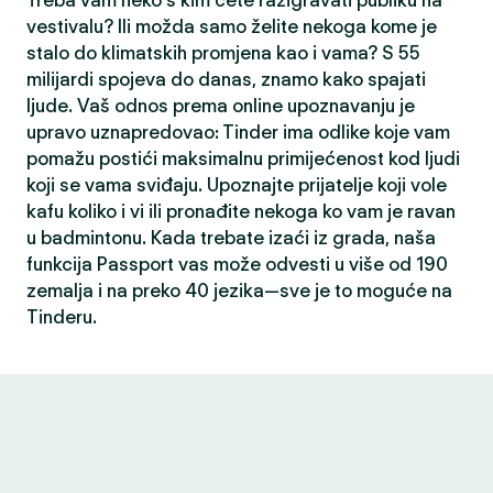
Treba vam neko s kim ćete razigravati publiku na
vestivalu? Ili možda samo želite nekoga kome je
stalo do klimatskih promjena kao i vama? S 55
milijardi spojeva do danas, znamo kako spajati
ljude. Vaš odnos prema online upoznavanju je
upravo uznapredovao: Tinder ima odlike koje vam
pomažu postići maksimalnu primijećenost kod ljudi
koji se vama sviđaju. Upoznajte prijatelje koji vole
kafu koliko i vi ili pronađite nekoga ko vam je ravan
u badmintonu. Kada trebate izaći iz grada, naša
funkcija Passport vas može odvesti u više od 190
zemalja i na preko 40 jezika—sve je to moguće na
Tinderu.