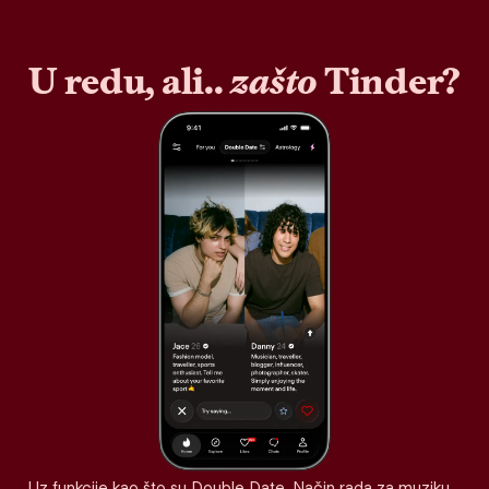
U redu, ali..
zašto
Tinder?
Uz funkcije kao što su Double Date, Način rada za muziku,