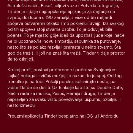
Astrološki način, Pasoš, ciljevi veze i Potvrda fotografije,
Tinder je i dalje najpopularnija aplikacija za dejtanje na
svijetu, dostupna u 190 zemalja, s više od 55 milijardi
spojeva ostvarenih otkako smo pokrenuli Svajp. Iza svakog
od tih spojeva stoji stvarna osoba. To je oduvijek bila
poenta. To je mjesto gdje ideš da upoznaš ljude koje inače
ne bi upoznao/la: novu simpatiju, saputnika za putovanje,
nešto što se polako razvija i prerasta u nešto stvarno. Šta
god da tražiš, ili još ne znaš šta tražiš, Tinder ti daje prostor
da to otkriješ.
Kreiraj profil, postavi preference i počni sa Svajpanjem.
Lajkaš nekoga i sviđaš mu/joj se nazad, to je spoj. Od tog
trenutka je na tebi. Pošalji poruku, isplanirajte nešto, pa
vidite šta će se desiti. Uz funkcije kao što su Double Date,
Način rada za muziku, Pasoš, Hemija i druge, Tinder je
napravljen za svaku vrstu povezivanja: usputnu, ozbiljnu ili
nešto između.
Preuzmi aplikaciju Tinder besplatno na iOS-u i Androidu.