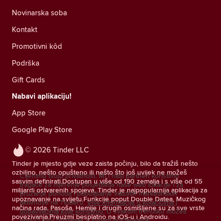
Novinarska soba
Kontakt
Promotivni kôd
Podrška
Gift Cards
Nabavi aplikaciju!
App Store
Google Play Store
© 2026 Tinder LLC
Tinder je mjesto gdje veze zaista počinju, bilo da tražiš nešto
ozbiljno, nešto opušteno ili nešto što još uvijek ne možeš
Cijenimo tvoju privatnost. Mi i naši partneri koristimo
sasvim definirati.Dostupan u više od 190 zemalja i s više od 55
tragače za mjerenje posjetitelja naše web lokacije i za
milijardi ostvarenih spojeva, Tinder je najpopularnija aplikacija za
pružanje ponuda i poboljšanje vlastitih marketinških
upoznavanje na svijetu.Funkcije poput Double Datea, Muzičkog
aktivnosti na Tinderu.
Više informacija o kolačićima i
načina rada, Pasoša, Hemije i drugih osmišljene su za sve vrste
dobavljačima koje koristimo.
U svakom trenutku možeš
povezivanja.Preuzmi besplatno na iOS-u i Androidu.
povući svoj pristanak u svojim postavkama.