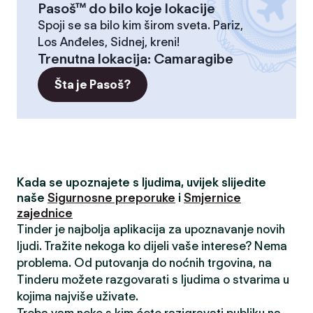
Pasoš™ do bilo koje lokacije
Spoji se sa bilo kim širom sveta. Pariz,
Los Anđeles, Sidnej, kreni!
Trenutna lokacija
:
Camaragibe
Šta je Pasoš?
Kada se upoznajete s ljudima, uvijek slijedite
naše
Sigurnosne preporuke
i
Smjernice
zajednice
Tinder je najbolja aplikacija za upoznavanje novih
ljudi. Tražite nekoga ko dijeli vaše interese? Nema
problema. Od putovanja do noćnih trgovina, na
Tinderu možete razgovarati s ljudima o stvarima u
kojima najviše uživate.