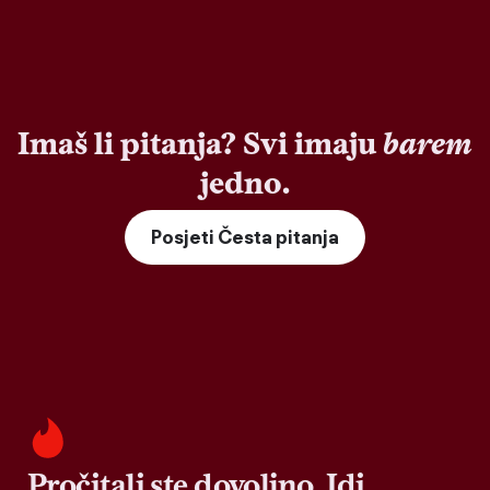
Imaš li pitanja? Svi imaju
barem
jedno.
Posjeti Česta pitanja
Pročitali ste dovoljno. Idi