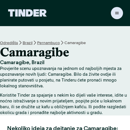
T
i
n
d
e
Odredištа
Brazil
Pernambuco
Camaragibe
r
Camaragibe
H
o
m
Camaragibe, Brazil
e
Provjerite scenu upoznavanja na jednom od najboljih mjesta za
upoznavanje novih ljudi: Camaragibe. Bilo da živite ovdje ili
planirate putovati u posjetu, na Tinderu ćete pronaći mnogo
lokalnog stanovništva.
Koristite Tinder za spajanje s nekim ko dijeli vaše interese, idite u
noćno istraživanje s novim prijateljem, popijte piće u lokalnom
baru, ili se družite uz kafu u obližnjem kafiću. Ili pođite razgledati
okolicu grada i pronađite najbolje aktivnosti u gradu.
Nekoliko ideja za dejtanje za Camaragibe: