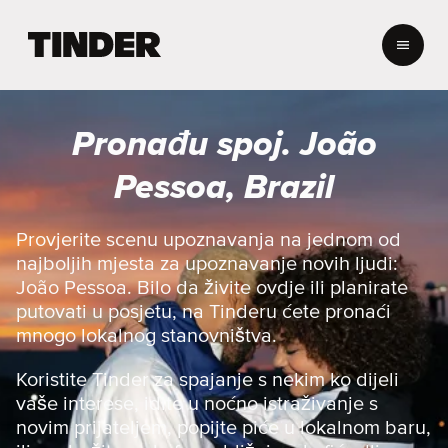
T
i
n
d
e
Pronađu spoj. João
r
H
Pessoa, Brazil
o
m
e
Provjerite scenu upoznavanja na jednom od
najboljih mjesta za upoznavanje novih ljudi:
João Pessoa. Bilo da živite ovdje ili planirate
putovati u posjetu, na Tinderu ćete pronaći
mnogo lokalnog stanovništva.
Koristite Tinder za spajanje s nekim ko dijeli
vaše interese, idite u noćno istraživanje s
novim prijateljem, popijte piće u lokalnom baru,