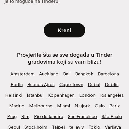
je to moguće na Tinderu.
Kreni
Provjerite šta se sve događa u Tinder
gradovima koji su vam blizu!
Amsterdam
Auckland
Bali
Bangkok
Barcelona
Berlin
Buenos Ajres
Cape Town
Dubai
Dublin
Helsinki
Istanbul
Kopenhagen
London
los angeles
Madrid
Melbourne
Miami
Njujork
Oslo
Pariz
Prag
Rim
Rio de Janeiro
San Francisco
São Paulo
Seoul
Stockholm
Taipei
tel aviv
Tokio
Varšava