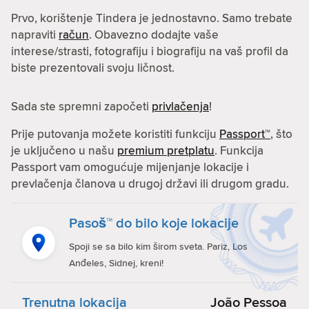
Prvo, korištenje Tindera je jednostavno. Samo trebate
napraviti
račun
. Obavezno dodajte vaše
interese/strasti, fotografiju i biografiju na vaš profil da
biste prezentovali svoju ličnost.
Sada ste spremni započeti
privlačenja
!
Prije putovanja možete koristiti funkciju
Passport™
, što
je uključeno u našu
premium pretplatu
. Funkcija
Passport vam omogućuje mijenjanje lokacije i
prevlačenja članova u drugoj državi ili drugom gradu.
Pasoš™ do bilo koje lokacije
Spoji se sa bilo kim širom sveta. Pariz, Los
Anđeles, Sidnej, kreni!
Trenutna lokacija
João Pessoa