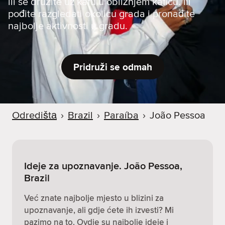
ili se družite uz kafu u obližnjem kafiću. Ili
pođite razgledati okolicu grada i pronađite
najbolje aktivnosti u gradu.
Pridruži se odmah
Odredištа
›
Brazil
›
Paraíba
›
João Pessoa
Ideje za upoznavanje. João Pessoa,
Brazil
Već znate najbolje mjesto u blizini za
upoznavanje, ali gdje ćete ih izvesti? Mi
pazimo na to. Ovdje su najbolje ideje i