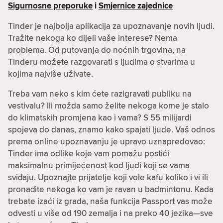
Sigurnosne preporuke
i
Smjernice zajednice
Tinder je najbolja aplikacija za upoznavanje novih ljudi.
Tražite nekoga ko dijeli vaše interese? Nema
problema. Od putovanja do noćnih trgovina, na
Tinderu možete razgovarati s ljudima o stvarima u
kojima najviše uživate.
Treba vam neko s kim ćete razigravati publiku na
vestivalu? Ili možda samo želite nekoga kome je stalo
do klimatskih promjena kao i vama? S 55 milijardi
spojeva do danas, znamo kako spajati ljude. Vaš odnos
prema online upoznavanju je upravo uznapredovao:
Tinder ima odlike koje vam pomažu postići
maksimalnu primijećenost kod ljudi koji se vama
sviđaju. Upoznajte prijatelje koji vole kafu koliko i vi ili
pronađite nekoga ko vam je ravan u badmintonu. Kada
trebate izaći iz grada, naša funkcija Passport vas može
odvesti u više od 190 zemalja i na preko 40 jezika—sve