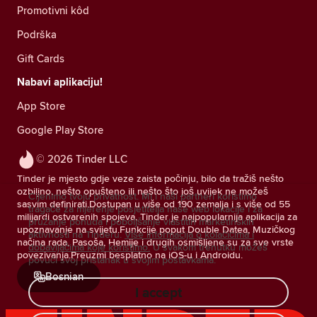
Promotivni kôd
Podrška
Gift Cards
Nabavi aplikaciju!
App Store
Google Play Store
© 2026 Tinder LLC
Tinder je mjesto gdje veze zaista počinju, bilo da tražiš nešto
ozbiljno, nešto opušteno ili nešto što još uvijek ne možeš
Cijenimo tvoju privatnost. Mi i naši partneri koristimo
sasvim definirati.Dostupan u više od 190 zemalja i s više od 55
tragače za mjerenje posjetitelja naše web lokacije i za
milijardi ostvarenih spojeva, Tinder je najpopularnija aplikacija za
pružanje ponuda i poboljšanje vlastitih marketinških
upoznavanje na svijetu.Funkcije poput Double Datea, Muzičkog
aktivnosti na Tinderu.
Više informacija o kolačićima i
načina rada, Pasoša, Hemije i drugih osmišljene su za sve vrste
dobavljačima koje koristimo.
U svakom trenutku možeš
povezivanja.Preuzmi besplatno na iOS-u i Androidu.
povući svoj pristanak u svojim postavkama.
Bosnian
I accept