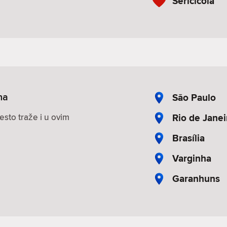
Sericícola
na
São Paulo
Rio de Janei
esto traže i u ovim
Brasília
Varginha
Garanhuns