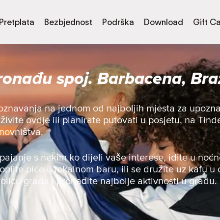
Pretplata
Bezbjednost
Podrška
Download
Gift C
ronađu spoj. Barbacena, Braz
oznavanja na jednom od najboljih mjesta za upoznav
ivite ovdje ili planirate putovati u posjetu, na Tin
novništva.
spajanje s nekim ko dijeli vaše interese, idite u noćn
opijte piće u lokalnom baru, ili se družite uz kafu u o
olicu grada i pronađite najbolje aktivnosti u gradu.