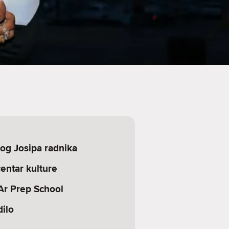
tog Josipa radnika
centar kulture
Ar Prep School
ilo