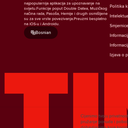
najpopularnija aplikacija za upoznavanje na
Politika 
svijetu.Funkcije poput Double Datea, Muzičkog
načina rada, Pasoša, Hemije i drugih osmišljene
Intelektu
su za sve vrste povezivanja.Preuzmi besplatno
na iOS-u i Androidu.
Smjernice
Bosnian
Informaci
Informaci
Izjava o 
Cijenimo tvoju privatnost
pružanje ponuda i pobolj
dobavljačima koje koris