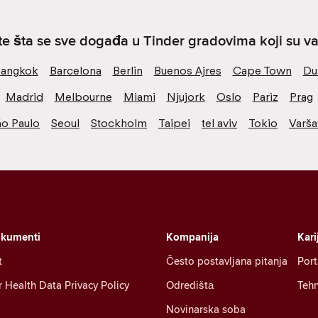
ite šta se sve događa u Tinder gradovima koji su va
angkok
Barcelona
Berlin
Buenos Ajres
Cape Town
Du
Madrid
Melbourne
Miami
Njujork
Oslo
Pariz
Prag
ão Paulo
Seoul
Stockholm
Taipei
tel aviv
Tokio
Varša
okumenti
Kompanija
Kari
t
Često postavljana pitanja
Port
Health Data Privacy Policy
Odredištа
Tehn
Novinarska soba