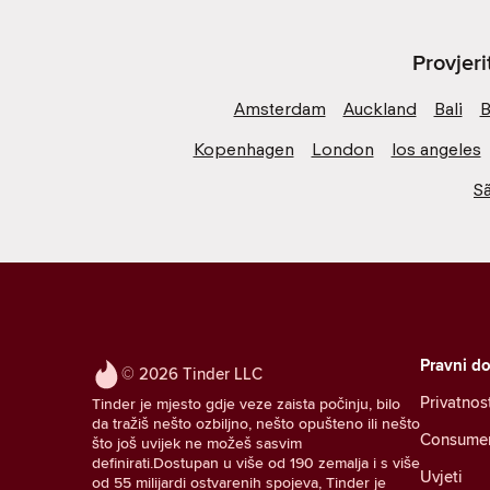
Provjer
Amsterdam
Auckland
Bali
B
Kopenhagen
London
los angeles
S
Pravni d
© 2026 Tinder LLC
Privatnos
Tinder je mjesto gdje veze zaista počinju, bilo
da tražiš nešto ozbiljno, nešto opušteno ili nešto
Consumer 
što još uvijek ne možeš sasvim
definirati.Dostupan u više od 190 zemalja i s više
Uvjeti
od 55 milijardi ostvarenih spojeva, Tinder je