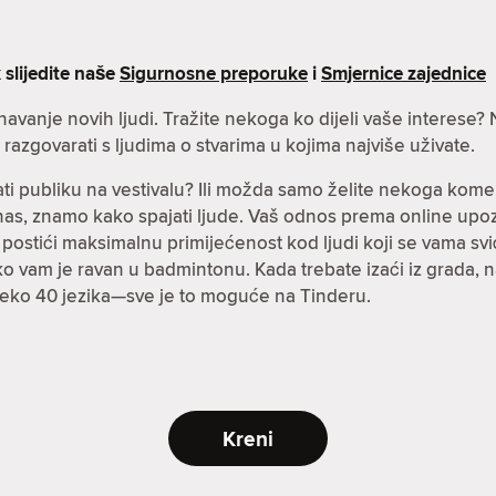
 slijedite naše
Sigurnosne preporuke
i
Smjernice zajednice
oznavanje novih ljudi. Tražite nekoga ko dijeli vaše interes
azgovarati s ljudima o stvarima u kojima najviše uživate.
ti publiku na vestivalu? Ili možda samo želite nekoga kome
danas, znamo kako spajati ljude. Vaš odnos prema online up
stići maksimalnu primijećenost kod ljudi koji se vama sviđa
a ko vam je ravan u badmintonu. Kada trebate izaći iz grada,
preko 40 jezika—sve je to moguće na Tinderu.
Kreni