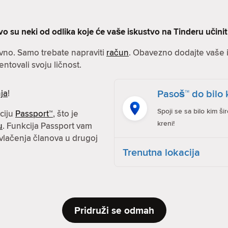
vo su neki od odlika koje će vaše iskustvo na Tinderu učini
avno. Samo trebate napraviti
račun
. Obavezno dodajte vaše in
entovali svoju ličnost.
Pasoš™ do bilo 
ja
!
Spoji se sa bilo kim ši
kciju
Passport™
, što je
kreni!
u
. Funkcija Passport vam
vlačenja članova u drugoj
Trenutna lokacija
Pridruži se odmah