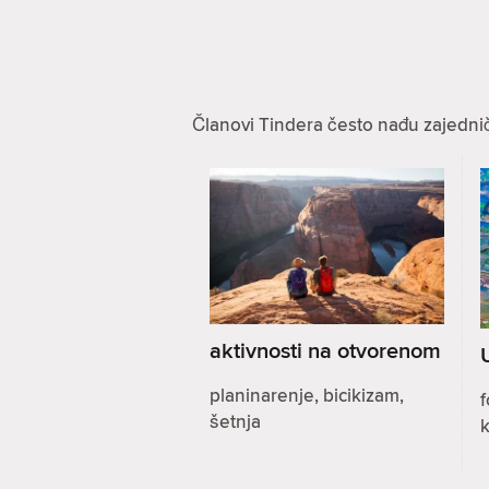
Članovi Tindera često nađu zajednič
aktivnosti na otvorenom
planinarenje, bicikizam,
f
šetnja