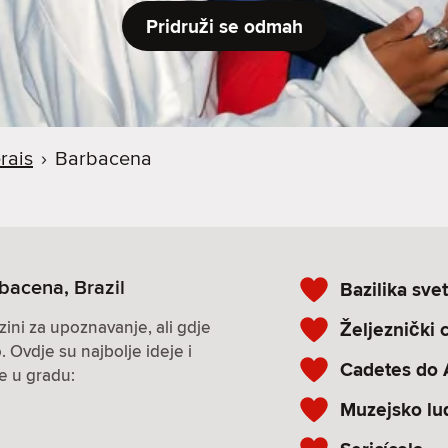
Pridruži se odmah
rais
›
Barbacena
bacena, Brazil
Bazilika sve
zini za upoznavanje, ali gdje
Željeznički 
. Ovdje su najbolje ideje i
Cadetes do 
ke u gradu:
Muzejsko lud