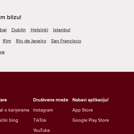
m blizu!
bai
Dublin
Helsinki
Istanbul
Rim
Rio de Janeiro
San Francisco
va
jere
Društvene mreže
Nabavi aplikaciju!
al o karijerama
Instagram
App Store
ički blog
TikTok
Google Play Store
YouTube