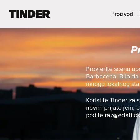
T
Proizvod
i
n
d
e
P
r
H
o
m
Provjerite scenu up
e
Barbacena. Bilo da ž
mnogo lokalnog sta
Koristite Tinder za 
novim prijateljem, p
pođite razgledati ok