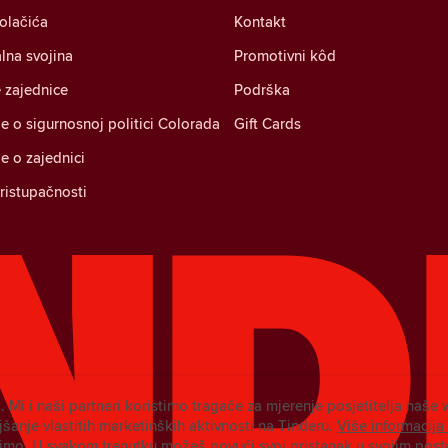
kolačića
Kontakt
alna svojina
Promotivni kôd
 zajednice
Podrška
je o sigurnosnoj politici Colorada
Gift Cards
je o zajednici
pristupačnosti
. Mi i naši partneri koristimo tragače za mjerenje posjetitelja naše 
šanje vlastitih marketinških aktivnosti na Tinderu.
Više informacija
timo.
U svakom trenutku možeš povući svoj pristanak u svojim pos