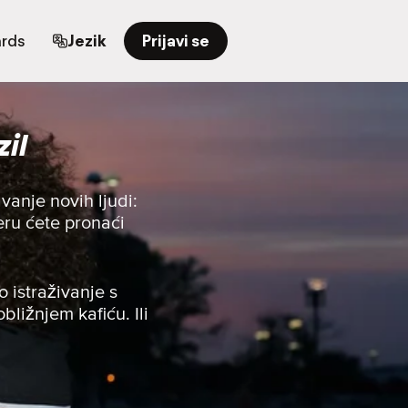
ards
Jezik
Prijavi se
il
anje novih ljudi:
deru ćete pronaći
o istraživanje s
bližnjem kafiću. Ili