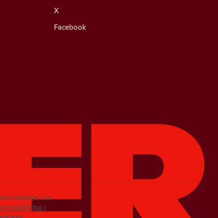
X
Facebook
web lokacije i za
 o kolačićima i
tavkama.