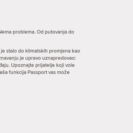
e? Nema problema. Od putovanja do
 je stalo do klimatskih promjena kao
oznavanju je upravo uznapredovao:
ju. Upoznajte prijatelje koji vole
 naša funkcija Passport vas može