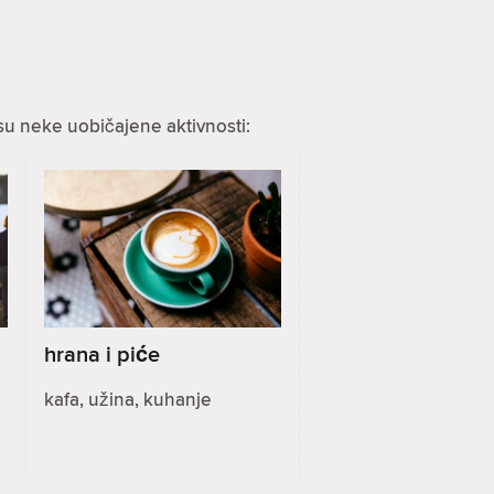
su neke uobičajene aktivnosti:
hrana i piće
kafa, užina, kuhanje