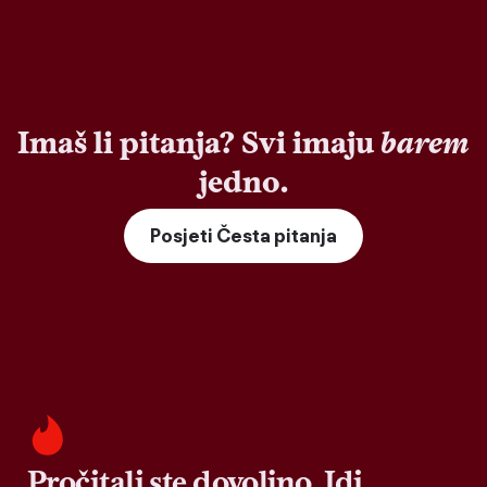
Imaš li pitanja? Svi imaju
barem
jedno.
Posjeti Česta pitanja
Pročitali ste dovoljno. Idi