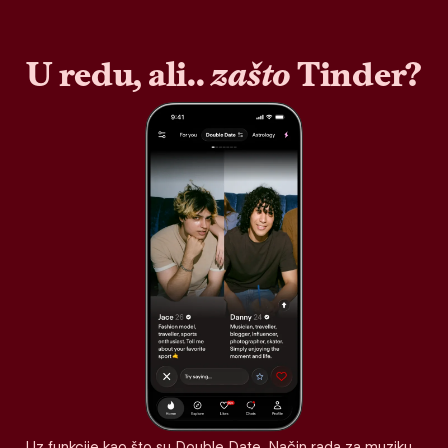
U redu, ali..
zašto
Tinder?
Uz funkcije kao što su Double Date, Način rada za muziku,