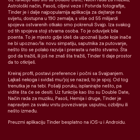
Astrološki način, Pasoš, ciljevi veze i Potvrda fotografije,
Tinder je i dalje najpopularnija aplikacija za dejtanje na
svijetu, dostupna u 190 zemalja, s više od 55 milijardi
spojeva ostvarenih otkako smo pokrenuli Svajp. Iza svakog
od tih spojeva stoji stvarna osoba. To je oduvijek bila
poenta. To je mjesto gdje ideš da upoznaš ljude koje inače
ne bi upoznao/la: novu simpatiju, saputnika za putovanje,
nešto što se polako razvija i prerasta u nešto stvarno. Šta
god da tražiš, ili još ne znaš šta tražiš, Tinder ti daje prostor
da to otkriješ.
Kreiraj profil, postavi preference i počni sa Svajpanjem.
Lajkaš nekoga i sviđaš mu/joj se nazad, to je spoj. Od tog
trenutka je na tebi. Pošalji poruku, isplanirajte nešto, pa
vidite šta će se desiti. Uz funkcije kao što su Double Date,
Način rada za muziku, Pasoš, Hemija i druge, Tinder je
napravljen za svaku vrstu povezivanja: usputnu, ozbiljnu ili
nešto između.
Preuzmi aplikaciju Tinder besplatno na iOS-u i Androidu.