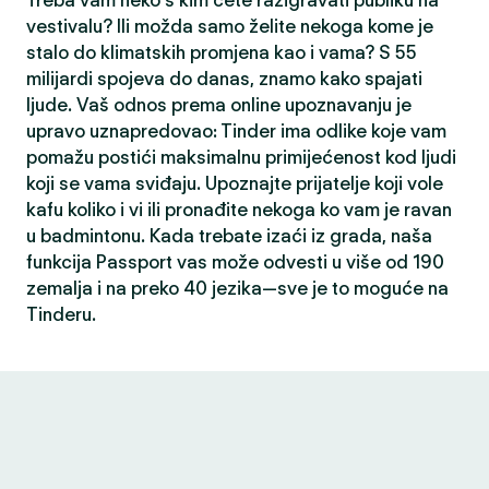
Treba vam neko s kim ćete razigravati publiku na
vestivalu? Ili možda samo želite nekoga kome je
stalo do klimatskih promjena kao i vama? S 55
milijardi spojeva do danas, znamo kako spajati
ljude. Vaš odnos prema online upoznavanju je
upravo uznapredovao: Tinder ima odlike koje vam
pomažu postići maksimalnu primijećenost kod ljudi
koji se vama sviđaju. Upoznajte prijatelje koji vole
kafu koliko i vi ili pronađite nekoga ko vam je ravan
u badmintonu. Kada trebate izaći iz grada, naša
funkcija Passport vas može odvesti u više od 190
zemalja i na preko 40 jezika—sve je to moguće na
Tinderu.