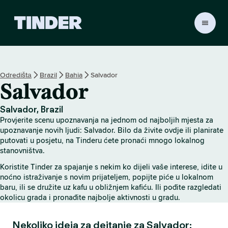
T
i
n
d
e
Odredištа
Brazil
Bahia
Salvador
r
Salvador
H
o
m
Salvador, Brazil
e
Provjerite scenu upoznavanja na jednom od najboljih mjesta za
upoznavanje novih ljudi: Salvador. Bilo da živite ovdje ili planirate
putovati u posjetu, na Tinderu ćete pronaći mnogo lokalnog
stanovništva.
Koristite Tinder za spajanje s nekim ko dijeli vaše interese, idite u
noćno istraživanje s novim prijateljem, popijte piće u lokalnom
baru, ili se družite uz kafu u obližnjem kafiću. Ili pođite razgledati
okolicu grada i pronađite najbolje aktivnosti u gradu.
Nekoliko ideja za dejtanje za Salvador: