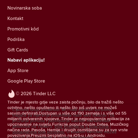
Novinarska soba
Kontakt
Promotivni kôd
Podrška
Gift Cards
Nabavi aplikaciju!
App Store
Google Play Store
© 2026 Tinder LLC
Tinder je mjesto gdje veze zaista počinju, bilo da tražiš nešto
ozbiljno, nešto opušteno ili nešto što još uvijek ne možeš
Cijenimo tvoju privatnost. Mi i naši partneri koristimo
sasvim definirati.Dostupan u više od 190 zemalja i s više od 55
tragače za mjerenje posjetitelja naše web lokacije i za
milijardi ostvarenih spojeva, Tinder je najpopularnija aplikacija za
pružanje ponuda i poboljšanje vlastitih marketinških
upoznavanje na svijetu.Funkcije poput Double Datea, Muzičkog
aktivnosti na Tinderu.
Više informacija o kolačićima i
načina rada, Pasoša, Hemije i drugih osmišljene su za sve vrste
dobavljačima koje koristimo.
U svakom trenutku možeš
povezivanja.Preuzmi besplatno na iOS-u i Androidu.
povući svoj pristanak u svojim postavkama.