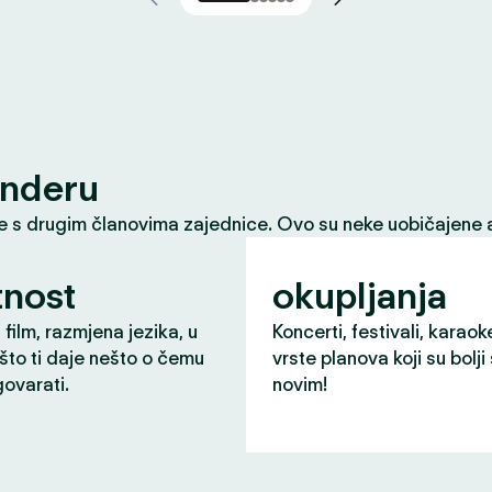
inderu
le s drugim članovima zajednice. Ovo su neke uobičajene a
nost
okupljanja
 film, razmjena jezika, u
Koncerti, festivali, karaok
što ti daje nešto o čemu
vrste planova koji su bolji
ovarati.
novim!