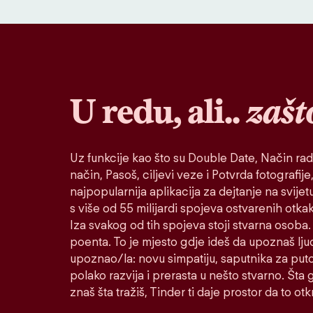
U redu, ali..
zašt
Uz funkcije kao što su Double Date, Način rad
način, Pasoš, ciljevi veze i Potvrda fotografije,
najpopularnija aplikacija za dejtanje na svije
s više od 55 milijardi spojeva ostvarenih otk
Iza svakog od tih spojeva stoji stvarna osoba. 
poenta. To je mjesto gdje ideš da upoznaš lju
upoznao/la: novu simpatiju, saputnika za puto
polako razvija i prerasta u nešto stvarno. Šta go
znaš šta tražiš, Tinder ti daje prostor da to otkr