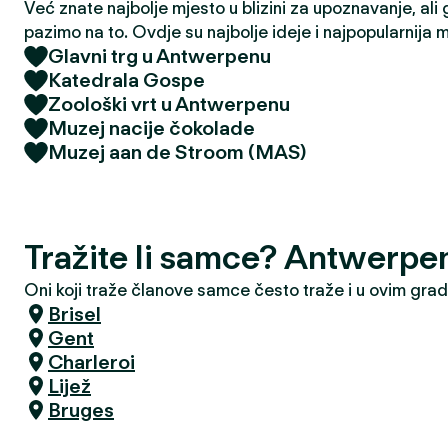
Već znate najbolje mjesto u blizini za upoznavanje, ali 
pazimo na to. Ovdje su najbolje ideje i najpopularnija 
Glavni trg u Antwerpenu
Katedrala Gospe
Zoološki vrt u Antwerpenu
Muzej nacije čokolade
Muzej aan de Stroom (MAS)
Tražite li samce? Antwerpe
Oni koji traže članove samce često traže i u ovim gra
Brisel
Gent
Charleroi
Lijež
Bruges