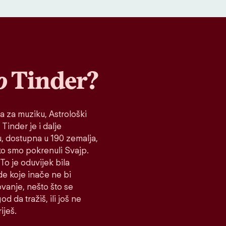
o
Tinder?
a za muziku, Astrološki
 Tinder je i dalje
tu, dostupna u 190 zemalja,
ako smo pokrenuli Svajp.
To je oduvijek bila
de koje inače ne bi
vanje, nešto što se
d da tražiš, ili još ne
iješ.