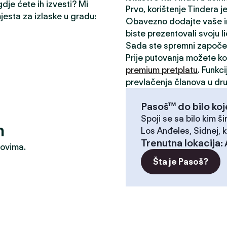
gdje ćete ih izvesti? Mi
Prvo, korištenje Tindera 
mjesta za izlaske u gradu:
Obavezno dodajte vaše inte
biste prezentovali svoju l
Sada ste spremni započe
Prije putovanja možete kor
premium pretplatu
. Funkc
prevlačenja članova u dru
Pasoš™ do bilo koj
Spoji se sa bilo kim ši
n
Los Anđeles, Sidnej, k
Trenutna lokacija
:
dovima.
Šta je Pasoš?