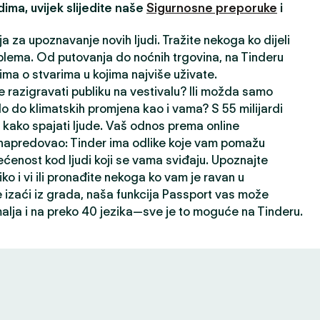
ima, uvijek slijedite naše
Sigurnosne preporuke
i
ja za upoznavanje novih ljudi. Tražite nekoga ko dijeli
lema. Od putovanja do noćnih trgovina, na Tinderu
ima o stvarima u kojima najviše uživate.
 razigravati publiku na vestivalu? Ili možda samo
lo do klimatskih promjena kao i vama? S 55 milijardi
kako spajati ljude. Vaš odnos prema online
napredovao: Tinder ima odlike koje vam pomažu
ećenost kod ljudi koji se vama sviđaju. Upoznajte
liko i vi ili pronađite nekoga ko vam je ravan u
izaći iz grada, naša funkcija Passport vas može
alja i na preko 40 jezika—sve je to moguće na Tinderu.