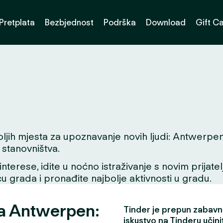
Pretplata
Bezbjednost
Podrška
Download
Gift C
h mjesta za upoznavanje novih ljudi: Antwerpen. Bi
stanovništva.
interese, idite u noćno istraživanje s novim prijate
icu grada i pronađite najbolje aktivnosti u gradu.
za Antwerpen:
Tinder je prepun zabavni
iskustvo na Tinderu učini