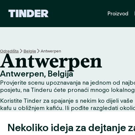
T
Proizvod
i
n
d
e
r
H
Odredištа
Belgija
Antwerpen
Antwerpen
o
m
e
Antwerpen, Belgija
Provjerite scenu upoznavanja na jednom od najbolji
posjetu, na Tinderu ćete pronaći mnogo lokalnog 
Koristite Tinder za spajanje s nekim ko dijeli vaše 
kafu u obližnjem kafiću. Ili pođite razgledati okol
Nekoliko ideja za dejtanje 