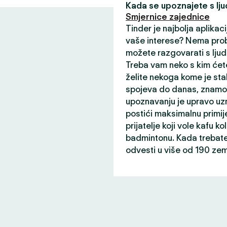
Kada se upoznajete s ljud
Smjernice zajednice
Tinder je najbolja aplikaci
vaše interese? Nema prob
možete razgovarati s ljud
Treba vam neko s kim ćete
želite nekoga kome je sta
spojeva do danas, znamo 
upoznavanju je upravo uz
postići maksimalnu primij
prijatelje koji vole kafu ko
badmintonu. Kada trebate 
odvesti u više od 190 zem