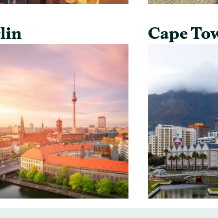
lin
Cape To