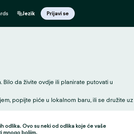
ards
Jezik
Prijavi se
lo da živite ovdje ili planirate putovati u
ljem, popijte piće u lokalnom baru, ili se družite uz
h odlika. Ovo su neki od odlika koje će vaše
ti mnogo boljim.