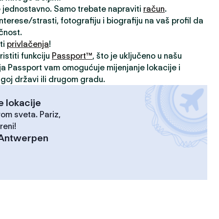
je jednostavno. Samo trebate napraviti
račun
.
rese/strasti, fotografiju i biografiju na vaš profil da
ičnost.
ti
privlačenja
!
istiti funkciju
Passport™
, što je uključeno u našu
ija Passport vam omogućuje mijenjanje lokacije i
goj državi ili drugom gradu.
e lokacije
rom sveta. Pariz,
reni!
Antwerpen