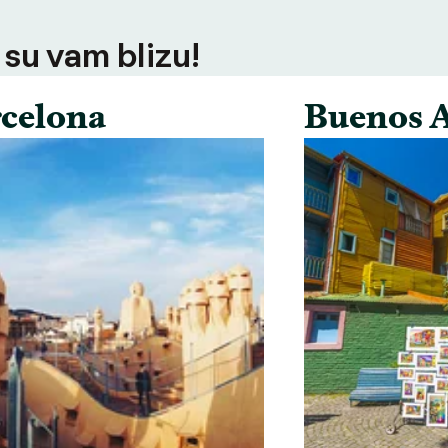
 su vam blizu!
celona
Buenos A