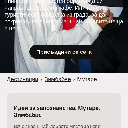
пийнеш нещо в местен бар или да си
направиш среща на кафе. Или излез на
туристическа обиколка из града, за да
откриеш или преоткриеш най-хубавите неща
в него.
Присъедини се сега
Дестинации
›
Зимбабве
›
Мутаре
Идеи за запознанства. Мутаре,
Зимбабве
Вече знаеш най-доброто място за нови