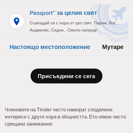
Passport™ за целия свят
Съвпадай си с хора от цял свят. Париж, Лос
Анджелис, Сидни... Смело напред!
Настоящо местоположение
Мутаре
Присъедини се сега
Членовете на Tinder често намират споделени
интереси с други хора в общността. Ето някои често
срещани занимания: