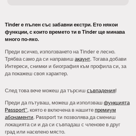
Tinder е пълен със забавни екстри. Ето някои
функции, с които времето ти в Tinder ще минава
много по-яко.
Преди всичко, използването на Tinder е лесно.
Трябва само да си направиш
акаунт
. Тогава добави
Интереси, снимки и биография към профила си, за
да покажеш своя характер.
След това вече можеш да търсиш
съвпадения
!
Преди да пътуваш, можеш да използваш
функцията
Passport™
, която е включена в нашите
премиум
абонаменти
. Passport ти позволява да смениш
локацията си и да си съвпадаш с членове в друг
град или населено място.