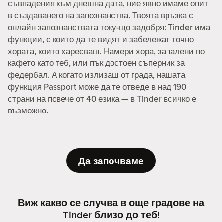
съвпадения към днешна дата, ние явно имаме опит
в създаването на запознанства. Твоята връзка с
онлайн запознанствата току-що задобря: Tinder има
функции, с които да те видят и забележат точно
хората, които харесваш. Намери хора, запалени по
кафето като теб, или пък достоен съперник за
федербал. А когато излизаш от града, нашата
функция Passport може да те отведе в над 190
страни на повече от 40 езика — в Tinder всичко е
възможно.
Да започваме
Виж какво се случва в още градове на
Tinder близо до теб!