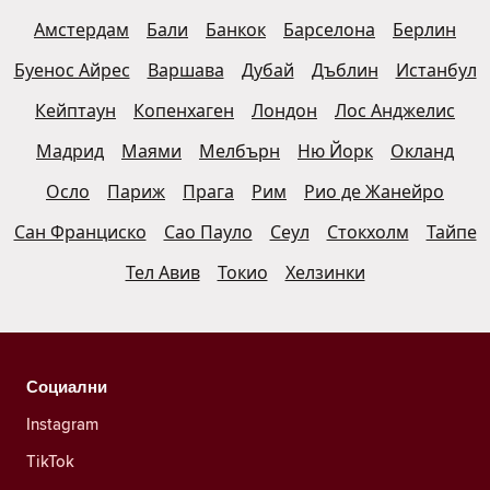
Амстердам
Бали
Банкок
Барселона
Берлин
Буенос Айрес
Варшава
Дубай
Дъблин
Истанбул
Кейптаун
Копенхаген
Лондон
Лос Анджелис
Мадрид
Маями
Мелбърн
Ню Йорк
Окланд
Осло
Париж
Прага
Рим
Рио де Жанейро
Сан Франциско
Сао Пауло
Сеул
Стокхолм
Тайпе
Тел Авив
Токио
Хелзинки
Социални
Instagram
TikTok