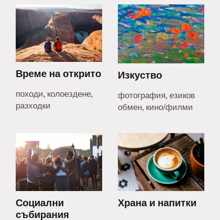
Време на открито
Изкуство
походи, колоездене,
фотография, езиков
разходки
обмен, кино/филми
Социални
Храна и напитки
събирания