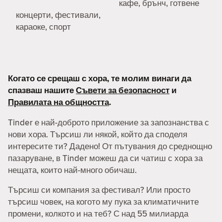
кафе, брънч, готвене
концерти, фестивали,
караоке, спорт
Когато се срещаш с хора, те молим винаги да
спазваш нашите
Съвети за безопасност
и
Правилата на общността
.
Tinder е най-доброто приложение за запознанства с
нови хора. Търсиш ли някой, който да споделя
интересите ти? Дадено! От пътувания до среднощно
пазаруване, в Tinder можеш да си чатиш с хора за
нещата, които най-много обичаш.
Търсиш си компания за фестивал? Или просто
търсиш човек, на когото му пука за климатичните
промени, колкото и на теб? С над 55 милиарда