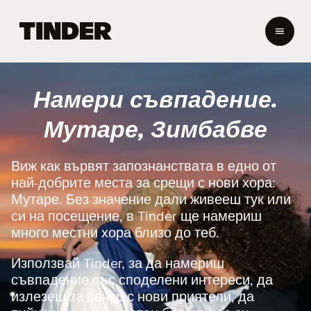
T
i
n
d
e
Намери съвпадение.
r
Н
Мутаре, Зимбабве
а
ч
а
Виж как вървят запознанствата в едно от
л
най-добрите места за срещи с нови хора:
о
Мутаре. Без значение дали живееш тук или
си на посещение, в Tinder ще намериш
много местни хора близо до теб.
Използвай Tinder, за да намериш
съвпадение със споделени интереси, да
излезеш за вечер с нови приятели, да