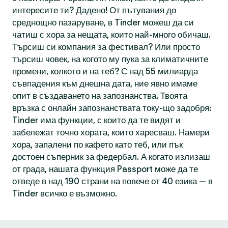
интересите ти? Дадено! От пътувания до
среднощно пазаруване, в Tinder можеш да си
чатиш с хора за нещата, които най-много обичаш.
Търсиш си компания за фестивал? Или просто
търсиш човек, на когото му пука за климатичните
промени, колкото и на теб? С над 55 милиарда
съвпадения към днешна дата, ние явно имаме
опит в създаването на запознанства. Твоята
връзка с онлайн запознанствата току-що задобря:
Tinder има функции, с които да те видят и
забележат точно хората, които харесваш. Намери
хора, запалени по кафето като теб, или пък
достоен съперник за федербал. А когато излизаш
от града, нашата функция Passport може да те
отведе в над 190 страни на повече от 40 езика — в
Tinder всичко е възможно.