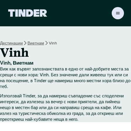
T
i
n
d
e
Дестинации
Виетнам
Vinh
r
Vinh
Н
а
ч
Vinh, Виетнам
а
Виж как вървят запознанствата в едно от най-добрите места за
л
срещи с нови хора: Vinh. Без значение дали живееш тук или си
о
на посещение, в Tinder ще намериш много местни хора близо до
теб.
Използвай Tinder, за да намериш съвпадение със споделени
интереси, да излезеш за вечер с нови приятели, да пийнеш
нещо в местен бар или да си направиш среща на кафе. Или
излез на туристическа обиколка из града, за да откриеш или
преоткриеш най-хубавите неща в него.