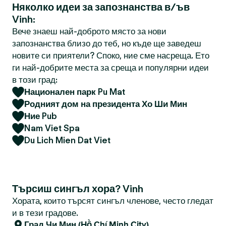
Няколко идеи за запознанства в/ъв
Vinh:
Вече знаеш най-доброто място за нови
запознанства близо до теб, но къде ще заведеш
новите си приятели? Споко, ние сме насреща. Ето
ги най-добрите места за среща и популярни идеи
в този град:
Национален парк Pu Mat
Родният дом на президента Хо Ши Мин
Ние Pub
Nam Viet Spa
Du Lich Mien Dat Viet
Търсиш сингъл хора? Vinh
Хората, които търсят сингъл членове, често гледат
и в тези градове.
Град Чи Мин (Hồ Chí Minh City)