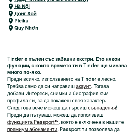
Hà Nội
Донг Хой
Pleiku
Quy Nhơn
Tinder е пълен със забавни екстри. Ето някои
функции, с които времето ти в Tinder ще минава
много по-яко.
Преди всичко, използването на Tinder е лесно.
Трябва само да си направиш
акаунт
. Тогава
добави Интереси, снимки и биография към
профила си, за да покажеш своя характер.
След това вече можеш да търсиш
съвпадения
!
Преди да пътуваш, можеш да използваш
функцията Passport™
, която е включена в нашите
премиум абонаменти
. Passport ти позволява да