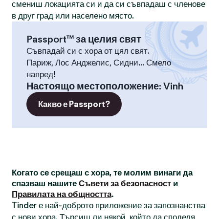
смениш локацията си и да си съвпадаш с членове
в друг град или населено място.
Passport™ за целия свят
Съвпадай си с хора от цял свят.
Париж, Лос Анджелис, Сидни... Смело
напред!
Настоящо местоположение
:
Vinh
Какво е Passport?
Когато се срещаш с хора, те молим винаги да
спазваш нашите
Съвети за безопасност
и
Правилата на общността
.
Tinder е най-доброто приложение за запознанства
с нови хора. Търсиш ли някой, който да споделя