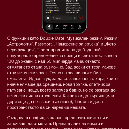
С функции като Double Date, Музикален режим, Режим
„Астрология“, Passport, „Намерение за връзка“ и „Фото
верификация“, Tinder продължава да бъде най-
популярното приложение за срещи в света, достъпно в
190 държави, с над 55 милиарда мача, откакто
отмятането стана възможно. Зад всеки от тези мачове
стои истински човек. Точно в това винаги е бил
смисълът. Идваш тук, за да се запознаеш с хора, които
иначе нямаше да срещнеш: нова тръпка, спътник за
пътуване, нещо, което започва бавно, но се разгаря до
истински силни отношения. Каквото и да търсиш (или
дори още да не търсиш активно), Tinder ти дава
пространството да си наредиш нещата.
Създаваш профил, задаваш предпочитанията си и
започваш да отмяташ. Пращаш лайк на някого и