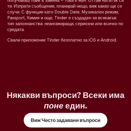
получаваш лайк в замяна – това е мач. Оттам нататък си
ти. Изпрати съобщение, планирай нещо, виж какво ще се
случи. С функции като Double Date, Музикален режим,
Passport, Химия и още, Tinder е създаден за всякакъв
тип запознанства: неангажиращи, сериозни или всичко по
средата.
Свали приложение Tinder безплатно за iOS и Android.
Някакви въпроси? Всеки има
поне
един.
Виж Често задавани въпроси