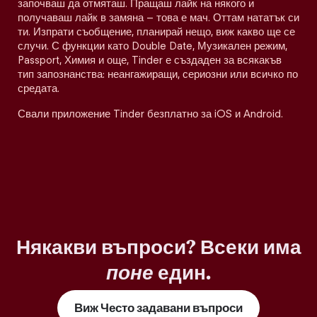
започваш да отмяташ. Пращаш лайк на някого и
получаваш лайк в замяна – това е мач. Оттам нататък си
ти. Изпрати съобщение, планирай нещо, виж какво ще се
случи. С функции като Double Date, Музикален режим,
Passport, Химия и още, Tinder е създаден за всякакъв
тип запознанства: неангажиращи, сериозни или всичко по
средата.
Свали приложение Tinder безплатно за iOS и Android.
Някакви въпроси? Всеки има
поне
един.
Виж Често задавани въпроси