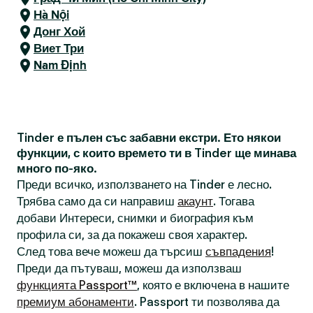
Hà Nội
Донг Хой
Виет Три
Nam Định
Tinder е пълен със забавни екстри. Ето някои
функции, с които времето ти в Tinder ще минава
много по-яко.
Преди всичко, използването на Tinder е лесно.
Трябва само да си направиш
акаунт
. Тогава
добави Интереси, снимки и биография към
профила си, за да покажеш своя характер.
След това вече можеш да търсиш
съвпадения
!
Преди да пътуваш, можеш да използваш
функцията Passport™
, която е включена в нашите
премиум абонаменти
. Passport ти позволява да