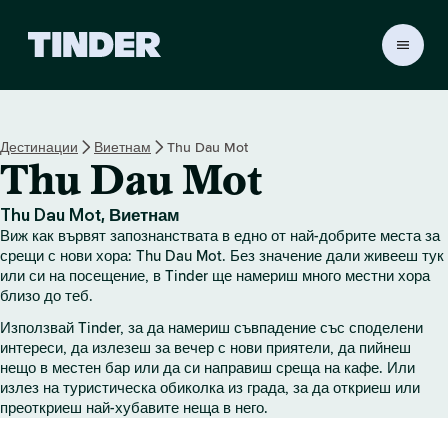
T
i
n
d
e
Дестинации
Виетнам
Thu Dau Mot
r
Thu Dau Mot
Н
а
ч
Thu Dau Mot, Виетнам
а
Виж как вървят запознанствата в едно от най-добрите места за
л
срещи с нови хора: Thu Dau Mot. Без значение дали живееш тук
о
или си на посещение, в Tinder ще намериш много местни хора
близо до теб.
Използвай Tinder, за да намериш съвпадение със споделени
интереси, да излезеш за вечер с нови приятели, да пийнеш
нещо в местен бар или да си направиш среща на кафе. Или
излез на туристическа обиколка из града, за да откриеш или
преоткриеш най-хубавите неща в него.