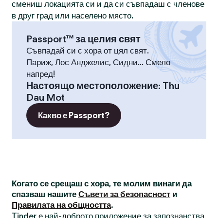
смениш локацията си и да си съвпадаш с членове
в друг град или населено място.
Passport™ за целия свят
Съвпадай си с хора от цял свят.
Париж, Лос Анджелис, Сидни... Смело
напред!
Настоящо местоположение
:
Thu
Dau Mot
Какво е Passport?
Когато се срещаш с хора, те молим винаги да
спазваш нашите
Съвети за безопасност
и
Правилата на общността
.
Tinder е най-доброто приложение за запознанства