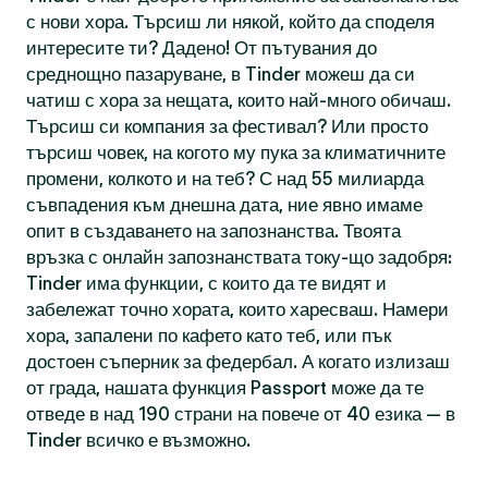
с нови хора. Търсиш ли някой, който да споделя
интересите ти? Дадено! От пътувания до
среднощно пазаруване, в Tinder можеш да си
чатиш с хора за нещата, които най-много обичаш.
Търсиш си компания за фестивал? Или просто
търсиш човек, на когото му пука за климатичните
промени, колкото и на теб? С над 55 милиарда
съвпадения към днешна дата, ние явно имаме
опит в създаването на запознанства. Твоята
връзка с онлайн запознанствата току-що задобря:
Tinder има функции, с които да те видят и
забележат точно хората, които харесваш. Намери
хора, запалени по кафето като теб, или пък
достоен съперник за федербал. А когато излизаш
от града, нашата функция Passport може да те
отведе в над 190 страни на повече от 40 езика — в
Tinder всичко е възможно.