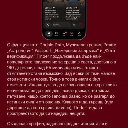
С функции като Double Date, Музикален режим, Режим
„Астрология“, Passport, „Намерение за връзка“ и „Фото
верификация“, Tinder продължава да бъде най-
популярното приложение за срещи в света, достъпно в
190 държави, с над 55 милиарда мача, откакто
отмятането стана възможно. Зад всеки от тези мачове
стои истински човек. Точно в това винаги е бил
смисълът. Идваш тук, за да се запознаеш с хора, които
иначе нямаше да срещнеш: нова тръпка, спътник за
пътуване, нещо, което започва бавно, но се разгаря до
истински силни отношения. Каквото и да търсиш (или
дори още да не търсиш активно), Tinder ти дава
пространството да си наредиш нещата.
Създаваш профил, задаваш предпочитанията си и