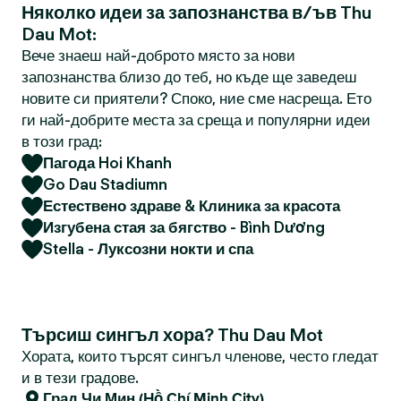
Няколко идеи за запознанства в/ъв Thu
Dau Mot:
Вече знаеш най-доброто място за нови
запознанства близо до теб, но къде ще заведеш
новите си приятели? Споко, ние сме насреща. Ето
ги най-добрите места за среща и популярни идеи
в този град:
Пагода Hoi Khanh
Go Dau Stadiumn
Естествено здраве & Клиника за красота
Изгубена стая за бягство - Bình Dương
Stella - Луксозни нокти и спа
Търсиш сингъл хора? Thu Dau Mot
Хората, които търсят сингъл членове, често гледат
и в тези градове.
Град Чи Мин (Hồ Chí Minh City)