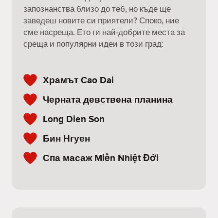
запознанства близо до теб, но къде ще
заведеш новите си приятели? Споко, ние
сме насреща. Ето ги най-добрите места за
среща и популярни идеи в този град:
Храмът Cao Dai
Черната девствена планина
Long Dien Son
Бин Нгуен
Спа масаж Miền Nhiệt Đới