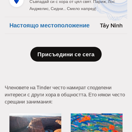
Съвпадай си с хора от цял свят. Париж, Лос
Анджелис, Сидни... Смело напред!
Настоящо местоположение
Tây Ninh
Присъедини се сега
Членовете на Tinder често намират споделени
интереси с други хора в общността. Ето някои често
срещани занимания: