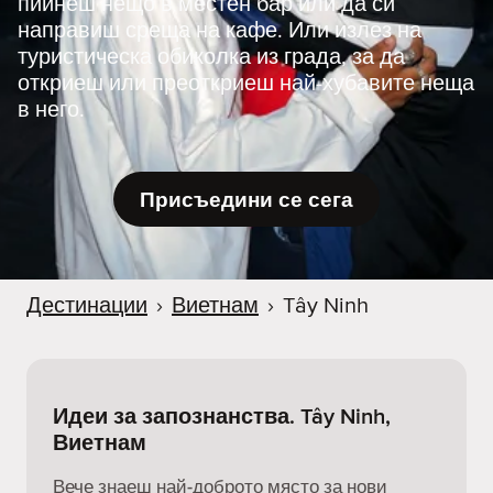
пийнеш нещо в местен бар или да си
направиш среща на кафе. Или излез на
туристическа обиколка из града, за да
откриеш или преоткриеш най-хубавите неща
в него.
Присъедини се сега
Дестинации
›
Виетнам
›
Tây Ninh
Идеи за запознанства. Tây Ninh,
Виетнам
Вече знаеш най-доброто място за нови