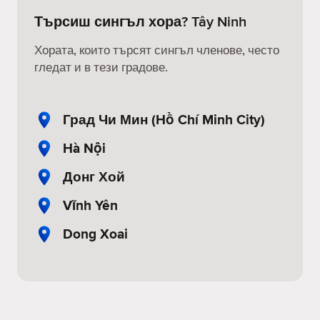
Търсиш сингъл хора? Tây Ninh
Хората, които търсят сингъл членове, често
гледат и в тези градове.
Град Чи Мин (Hồ Chí Minh City)
Hà Nội
Донг Хой
Vĩnh Yên
Dong Xoai