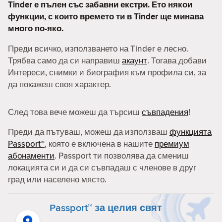
Tinder е пълен със забавни екстри. Ето някои
функции, с които времето ти в Tinder ще минава
много по-яко.
Преди всичко, използването на Tinder е лесно.
Трябва само да си направиш
акаунт
. Тогава добави
Интереси, снимки и биография към профила си, за
да покажеш своя характер.
След това вече можеш да търсиш
съвпадения
!
Преди да пътуваш, можеш да използваш
функцията
Passport™
, която е включена в нашите
премиум
абонаменти
. Passport ти позволява да смениш
локацията си и да си съвпадаш с членове в друг
град или населено място.
Passport™ за целия свят