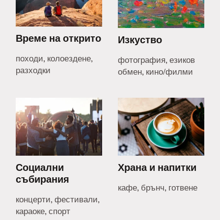
Време на открито
Изкуство
походи, колоездене,
фотография, езиков
разходки
обмен, кино/филми
Социални
Храна и напитки
събирания
кафе, брънч, готвене
концерти, фестивали,
караоке, спорт