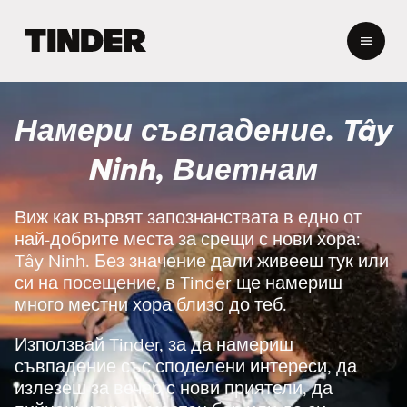
T
i
n
d
e
Намери съвпадение. Tây
r
Н
Ninh, Виетнам
а
ч
а
Виж как вървят запознанствата в едно от
л
най-добрите места за срещи с нови хора:
о
Tây Ninh. Без значение дали живееш тук или
си на посещение, в Tinder ще намериш
много местни хора близо до теб.
Използвай Tinder, за да намериш
съвпадение със споделени интереси, да
излезеш за вечер с нови приятели, да