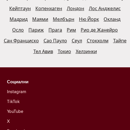
Кейптаун
Копенхаген
Лондон
Лос Анджелис
Мадрид
Маями
Мелбърн
Ню Йорк
Окланд
Осло
Париж
Прага
Рим
Рио де Жанейро
Сан Франциско
Сао Пауло
Сеул
Стокхолм
Тайпе
Тел Авив
Токио
Хелзинки
Социални
Instagram
TikTok
YouTube
X