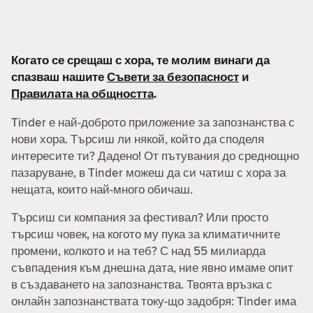
Когато се срещаш с хора, те молим винаги да
спазваш нашите
Съвети за безопасност
и
Правилата на общността
.
Tinder е най-доброто приложение за запознанства с
нови хора. Търсиш ли някой, който да споделя
интересите ти? Дадено! От пътувания до среднощно
пазаруване, в Tinder можеш да си чатиш с хора за
нещата, които най-много обичаш.
Търсиш си компания за фестивал? Или просто
търсиш човек, на когото му пука за климатичните
промени, колкото и на теб? С над 55 милиарда
съвпадения към днешна дата, ние явно имаме опит
в създаването на запознанства. Твоята връзка с
онлайн запознанствата току-що задобря: Tinder има