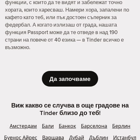
функции, с които да те видят и забележат точно
хората, които харесваш. Намери хора, запалени по
кафето като теб, или пък достоен съперник за
федербал. А когато излизаш от града, нашата
функция Passport може да те отведе в над 190
страни на повече от 40 езика — в Tinder всичко е
възможно.
Да започваме
Виж какво се случва в още градове на
Tinder близо до теб!
Амстердам
Бали
Банкок
Барселона
Берлин
Буенос Айрес
Варшава
Дубай
Дъблин
Истанбул