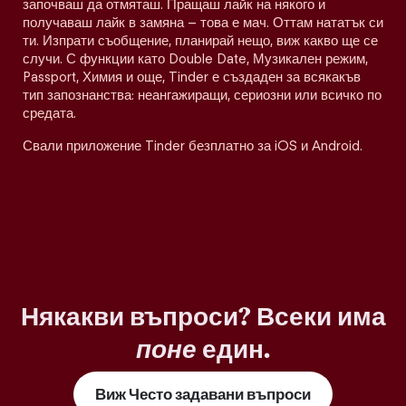
започваш да отмяташ. Пращаш лайк на някого и
получаваш лайк в замяна – това е мач. Оттам нататък си
ти. Изпрати съобщение, планирай нещо, виж какво ще се
случи. С функции като Double Date, Музикален режим,
Passport, Химия и още, Tinder е създаден за всякакъв
тип запознанства: неангажиращи, сериозни или всичко по
средата.
Свали приложение Tinder безплатно за iOS и Android.
Някакви въпроси? Всеки има
поне
един.
Виж Често задавани въпроси