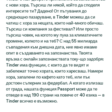
с нови хора. Търсиш ли някой, който да споделя
интересите ти? Дадено! От пътувания до
среднощно пазаруване, в Tinder можеш да си
чатиш с хора за нещата, които най-много обичаш.
Търсиш си компания за фестивал? Или просто
търсиш човек, на когото му пука за климатичните
промени, колкото и на теб? С над 55 милиарда
съвпадения към днешна дата, ние явно имаме
опит в създаването на запознанства. Твоята
връзка с онлайн запознанствата току-що задобря:
Tinder има функции, с които да те видят и
забележат точно хората, които харесваш. Намери
хора, запалени по кафето като теб, или пък
достоен съперник за федербал. А когато излизаш
от града, нашата функция Passport може да те
отведе в над 190 страни на повече от 40 езика — в
Tinder всичко е възможно.