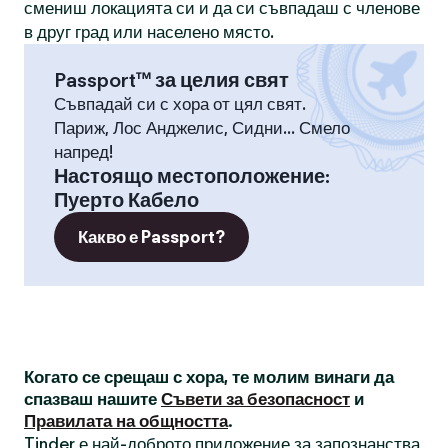
смениш локацията си и да си съвпадаш с членове
в друг град или населено място.
Passport™ за целия свят
Съвпадай си с хора от цял свят.
Париж, Лос Анджелис, Сидни... Смело
напред!
Настоящо местоположение
:
Пуерто Кабело
Какво е Passport?
Когато се срещаш с хора, те молим винаги да
спазваш нашите
Съвети за безопасност
и
Правилата на общността
.
Tinder е най-доброто приложение за запознанства