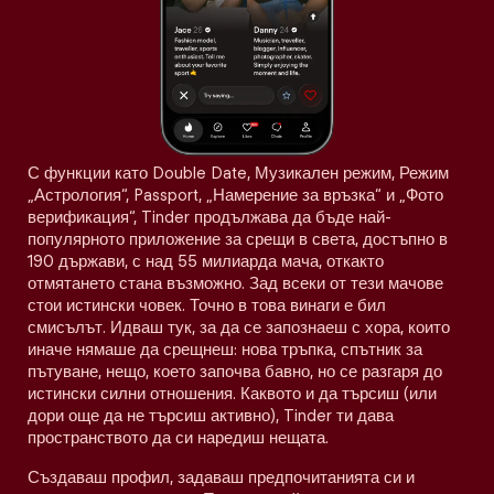
С функции като Double Date, Музикален режим, Режим
„Астрология“, Passport, „Намерение за връзка“ и „Фото
верификация“, Tinder продължава да бъде най-
популярното приложение за срещи в света, достъпно в
190 държави, с над 55 милиарда мача, откакто
отмятането стана възможно. Зад всеки от тези мачове
стои истински човек. Точно в това винаги е бил
смисълът. Идваш тук, за да се запознаеш с хора, които
иначе нямаше да срещнеш: нова тръпка, спътник за
пътуване, нещо, което започва бавно, но се разгаря до
истински силни отношения. Каквото и да търсиш (или
дори още да не търсиш активно), Tinder ти дава
пространството да си наредиш нещата.
Създаваш профил, задаваш предпочитанията си и