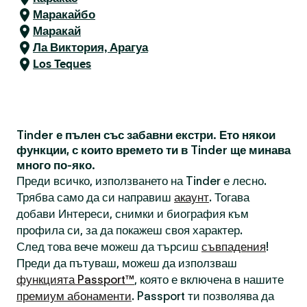
Маракайбо
Маракай
Ла Виктория, Арагуа
Los Teques
Tinder е пълен със забавни екстри. Ето някои
функции, с които времето ти в Tinder ще минава
много по-яко.
Преди всичко, използването на Tinder е лесно.
Трябва само да си направиш
акаунт
. Тогава
добави Интереси, снимки и биография към
профила си, за да покажеш своя характер.
След това вече можеш да търсиш
съвпадения
!
Преди да пътуваш, можеш да използваш
функцията Passport™
, която е включена в нашите
премиум абонаменти
. Passport ти позволява да