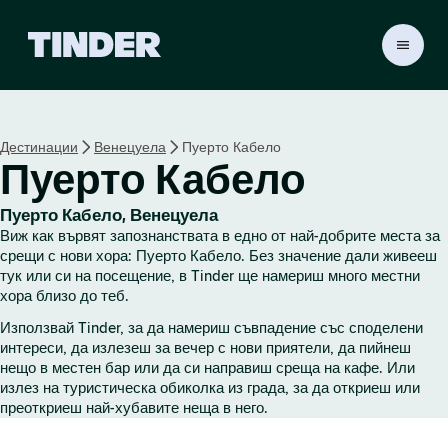
T
i
n
d
e
Дестинации
Венецуела
Пуерто Кабело
r
Пуерто Кабело
Н
а
ч
Пуерто Кабело, Венецуела
а
Виж как вървят запознанствата в едно от най-добрите места за
л
срещи с нови хора: Пуерто Кабело. Без значение дали живееш
о
тук или си на посещение, в Tinder ще намериш много местни
хора близо до теб.
Използвай Tinder, за да намериш съвпадение със споделени
интереси, да излезеш за вечер с нови приятели, да пийнеш
нещо в местен бар или да си направиш среща на кафе. Или
излез на туристическа обиколка из града, за да откриеш или
преоткриеш най-хубавите неща в него.