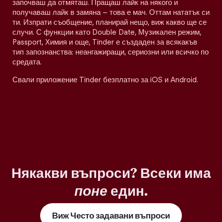
започваш да отмяташ. Пращаш лайк на някого и
получаваш лайк в замяна – това е мач. Оттам нататък си
ти. Изпрати съобщение, планирай нещо, виж какво ще се
случи. С функции като Double Date, Музикален режим,
Passport, Химия и още, Tinder е създаден за всякакъв
тип запознанства: неангажиращи, сериозни или всичко по
средата.
Свали приложение Tinder безплатно за iOS и Android.
Някакви въпроси? Всеки има
поне
един.
Виж Често задавани въпроси