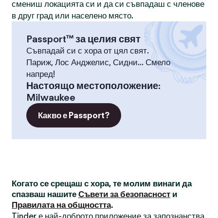
смениш локацията си и да си съвпадаш с членове
в друг град или населено място.
Passport™ за целия свят
Съвпадай си с хора от цял свят.
Париж, Лос Анджелис, Сидни... Смело
напред!
Настоящо местоположение
:
Milwaukee
Какво е Passport?
Когато се срещаш с хора, те молим винаги да
спазваш нашите
Съвети за безопасност
и
Правилата на общността
.
Tinder е най-доброто приложение за запознанства