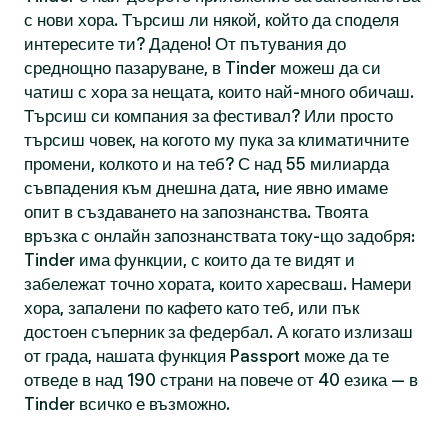
с нови хора. Търсиш ли някой, който да споделя
интересите ти? Дадено! От пътувания до
среднощно пазаруване, в Tinder можеш да си
чатиш с хора за нещата, които най-много обичаш.
Търсиш си компания за фестивал? Или просто
търсиш човек, на когото му пука за климатичните
промени, колкото и на теб? С над 55 милиарда
съвпадения към днешна дата, ние явно имаме
опит в създаването на запознанства. Твоята
връзка с онлайн запознанствата току-що задобря:
Tinder има функции, с които да те видят и
забележат точно хората, които харесваш. Намери
хора, запалени по кафето като теб, или пък
достоен съперник за федербал. А когато излизаш
от града, нашата функция Passport може да те
отведе в над 190 страни на повече от 40 езика — в
Tinder всичко е възможно.