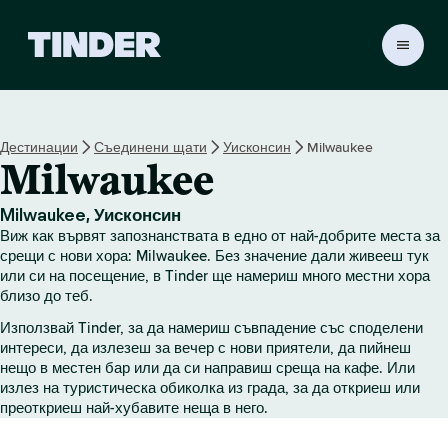
T
i
n
d
e
Дестинации
Съединени щати
Уисконсин
Milwaukee
r
Milwaukee
Н
а
ч
Milwaukee, Уисконсин
а
Виж как вървят запознанствата в едно от най-добрите места за
л
срещи с нови хора: Milwaukee. Без значение дали живееш тук
о
или си на посещение, в Tinder ще намериш много местни хора
близо до теб.
Използвай Tinder, за да намериш съвпадение със споделени
интереси, да излезеш за вечер с нови приятели, да пийнеш
нещо в местен бар или да си направиш среща на кафе. Или
излез на туристическа обиколка из града, за да откриеш или
преоткриеш най-хубавите неща в него.