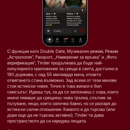
С функции като Double Date, Музикален режим, Режим
„Астрология“, Passport, „Намерение за връзка“ и „Фото
верификация“, Tinder продължава да бъде най-
популярното приложение за срещи в света, достъпно в
190 държави, с над 55 милиарда мача, откакто
отмятането стана възможно. Зад всеки от тези мачове
стои истински човек. Точно в това винаги е бил
смисълът. Идваш тук, за да се запознаеш с хора, които
иначе нямаше да срещнеш: нова тръпка, спътник за
пътуване, нещо, което започва бавно, но се разгаря до
истински силни отношения. Каквото и да търсиш (или
дори още да не търсиш активно), Tinder ти дава
пространството да си наредиш нещата.