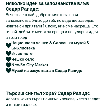
Няколко идеи за запознанства в/ъв
Седар Рапидс:
Вече знаеш най-доброто място за нови
запознанства близо до теб, но къде ще заведеш
новите си приятели? Споко, ние сме насреща. Ето
ги най-добрите места за среща и популярни идеи
в този град:
Национален чешки & Словашки музей &
Библиотека
Brucemore
Чешко село
NewBo City Market
Музей на изкуствата в Седар Рапидс
Търсиш сингъл хора? Седар Рапидс
Хората, които търсят сингъл членове, често гледат
и в тези градове.