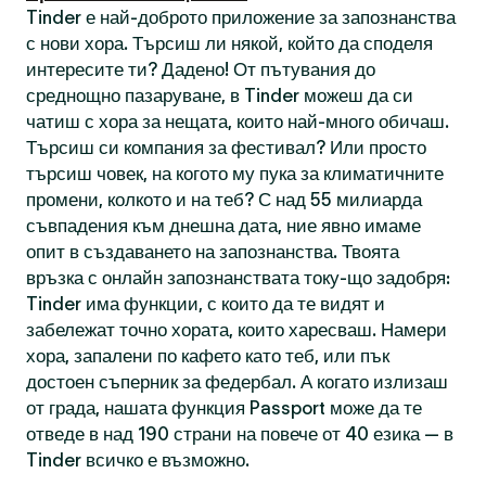
Tinder е най-доброто приложение за запознанства
с нови хора. Търсиш ли някой, който да споделя
интересите ти? Дадено! От пътувания до
среднощно пазаруване, в Tinder можеш да си
чатиш с хора за нещата, които най-много обичаш.
Търсиш си компания за фестивал? Или просто
търсиш човек, на когото му пука за климатичните
промени, колкото и на теб? С над 55 милиарда
съвпадения към днешна дата, ние явно имаме
опит в създаването на запознанства. Твоята
връзка с онлайн запознанствата току-що задобря:
Tinder има функции, с които да те видят и
забележат точно хората, които харесваш. Намери
хора, запалени по кафето като теб, или пък
достоен съперник за федербал. А когато излизаш
от града, нашата функция Passport може да те
отведе в над 190 страни на повече от 40 езика — в
Tinder всичко е възможно.