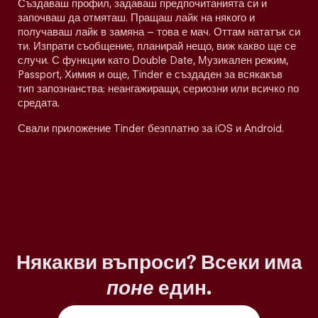
Създаваш профил, задаваш предпочитанията си и
започваш да отмяташ. Пращаш лайк на някого и
получаваш лайк в замяна – това е мач. Оттам нататък си
ти. Изпрати съобщение, планирай нещо, виж какво ще се
случи. С функции като Double Date, Музикален режим,
Passport, Химия и още, Tinder е създаден за всякакъв
тип запознанства: неангажиращи, сериозни или всичко по
средата.
Свали приложение Tinder безплатно за iOS и Android.
Някакви въпроси? Всеки има
поне
един.