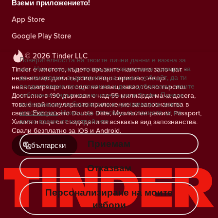
Вземи приложението!
App Store
Google Play Store
© 2026 Tinder LLC
Поверителността на твоите лични данни е важна за
нас. Ние и нашите партньори използваме тракери, за
Tinder е мястото, където връзките наистина започват –
да измерваме аудиторията на нашия уебсайт, да ти
независимо дали търсиш нещо сериозно, нещо
предоставяме предложения и да подобряваме своите
неангажиращо или още не знаеш какво точно търсиш.
собствени маркетингови операции в Tinder.
Повече
Достъпно в 190 държави с над 55 милиарда мача досега,
информация за бисквитките и доставчиците, които
това е най-популярното приложение за запознанства в
използваме.
Можеш да оттеглиш съгласието си по
света. Екстри като Double Date, Музикален режим, Passport,
всяко време от настройките.
Химия и още са създадени за всякакъв вид запознанства.
Свали безплатно за iOS и Android.
Приемам
български
Отказвам
Персонализиране на моите
избори