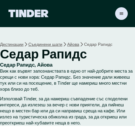
T
i
n
d
e
Дестинации
Съединени щати
Айова
Седар Рапидс
r
Седар Рапидс
Н
а
ч
Седар Рапидс, Айова
а
Виж как вървят запознанствата в едно от най-добрите места за
л
срещи с нови хора: Седар Рапидс. Без значение дали живееш
о
тук или си на посещение, в Tinder ще намериш много местни
хора близо до теб.
Използвай Tinder, за да намериш съвпадение със споделени
интереси, да излезеш за вечер с нови приятели, да пийнеш
нещо в местен бар или да си направиш среща на кафе. Или
излез на туристическа обиколка из града, за да откриеш или
преоткриеш най-хубавите неща в него.