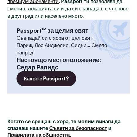
премиум абонаменти
. Passport ти позволява да
смениш локацията си и да си съвпадаш с членове
в друг град или населено място.
Passport™ за целия свят
Съвпадай си с хора от цял свят.
Париж, Лос Анджелис, Сидни... Смело
напред!
Настоящо местоположение
:
Седар Рапидс
Какво е Passport?
Когато се срещаш с хора, те молим винаги да
спазваш нашите
Съвети за безопасност
и
Правилата на общността
.