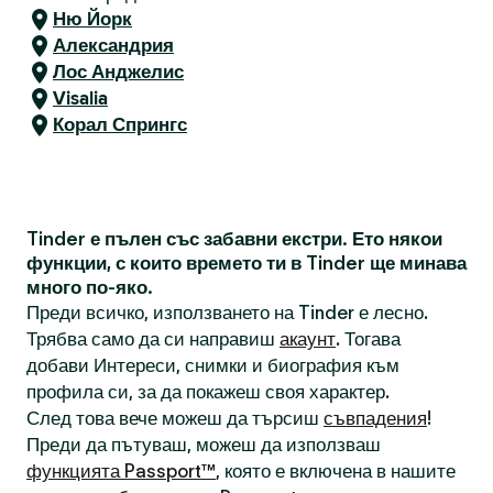
Ню Йорк
Александрия
Лос Анджелис
Visalia
Корал Спрингс
Tinder е пълен със забавни екстри. Ето някои
функции, с които времето ти в Tinder ще минава
много по-яко.
Преди всичко, използването на Tinder е лесно.
Трябва само да си направиш
акаунт
. Тогава
добави Интереси, снимки и биография към
профила си, за да покажеш своя характер.
След това вече можеш да търсиш
съвпадения
!
Преди да пътуваш, можеш да използваш
функцията Passport™
, която е включена в нашите