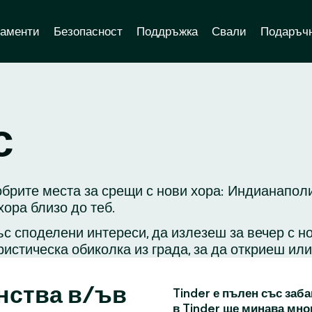
аменти
Безопасност
Поддръжка
Свали
Подаръчн
с
обрите места за срещи с нови хора: Индианаполи
ора близо до теб.
с споделени интереси, да излезеш за вечер с н
ристическа обиколка из града, за да откриеш ил
нства в/ъв
Tinder е пълен със заба
в Tinder ще минава мно