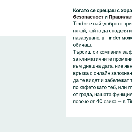
Когато се срещаш с хор
безопасност
и
Правилат
Tinder е най-доброто пр
някой, който да споделя
пазаруване, в Tinder мож
обичаш.
Търсиш си компания за ф
за климатичните промени
към днешна дата, ние явн
връзка с онлайн запознан
да те видят и забележат 
по кафето като теб, или 
от града, нашата функция
повече от 40 езика — в T