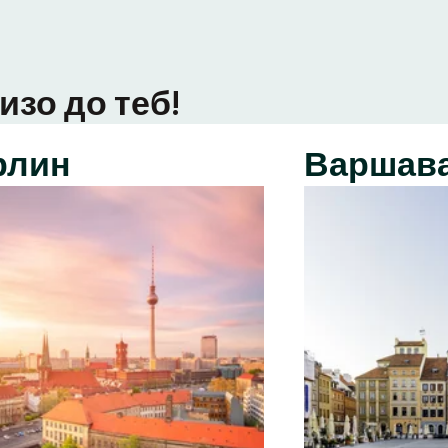
изо до теб!
рлин
Варшав