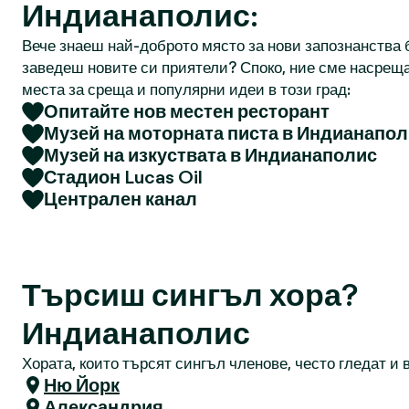
Индианаполис:
Вече знаеш най-доброто място за нови запознанства б
заведеш новите си приятели? Споко, ние сме насреща
места за среща и популярни идеи в този град:
Опитайте нов местен ресторант
Музей на моторната писта в Индианапо
Музей на изкуствата в Индианаполис
Стадион Lucas Oil
Централен канал
Търсиш сингъл хора?
Индианаполис
Хората, които търсят сингъл членове, често гледат и в
Ню Йорк
Александрия