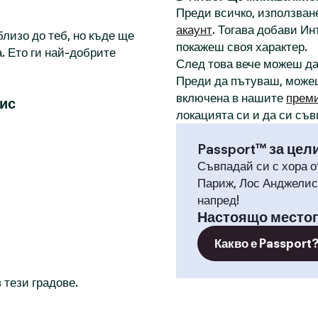
Преди всичко, използване
акаунт
. Тогава добави И
лизо до теб, но къде ще
покажеш своя характер.
. Ето ги най-добрите
След това вече можеш д
Преди да пътуваш, може
включена в нашите
прем
лис
локацията си и да си съв
Passport™ за цел
Съвпадай си с хора о
Париж, Лос Анджелис,
напред!
Настоящо место
Какво е Passport
 тези градове.