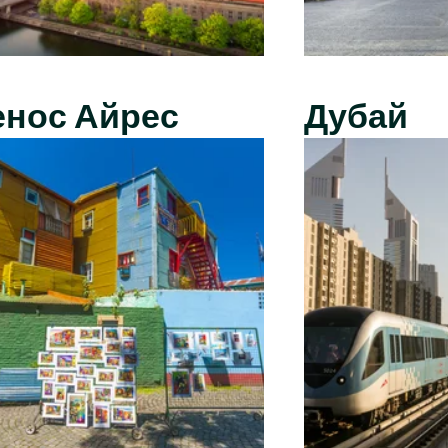
енос Айрес
Дубай