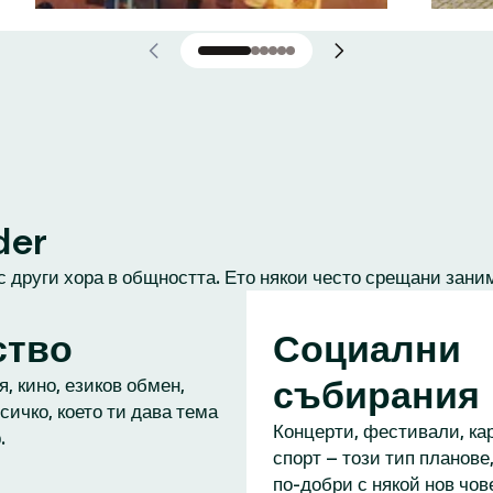
der
с други хора в общността. Ето някои често срещани зани
ство
Социални
събирания
, кино, езиков обмен,
сичко, което ти дава тема
Концерти, фестивали, кар
.
спорт – този тип планове,
по-добри с някой нов чове