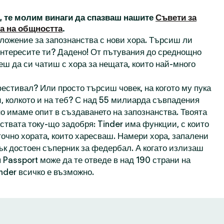
а, те молим винаги да спазваш нашите
Съвети за
а на общността
.
иложение за запознанства с нови хора. Търсиш ли
 интересите ти? Дадено! От пътувания до среднощно
еш да си чатиш с хора за нещата, които най-много
естивал? Или просто търсиш човек, на когото му пука
, колкото и на теб? С над 55 милиарда съвпадения
о имаме опит в създаването на запознанства. Твоята
ствата току-що задобря: Tinder има функции, с които
точно хората, които харесваш. Намери хора, запалени
пък достоен съперник за федербал. А когато излизаш
 Passport може да те отведе в над 190 страни на
inder всичко е възможно.