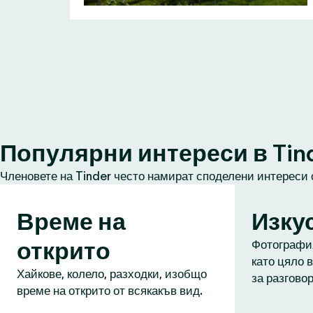
Популярни интереси в Tin
Членовете на Tinder често намират споделени интереси 
Време на
Изку
открито
Фотография
като цяло в
Хайкове, колело, разходки, изобщо
за разговор
време на открито от всякакъв вид.