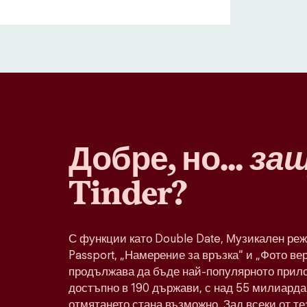
Добре, но...
за
Tinder?
С функции като Double Date, Музикален реж
Passport, „Намерение за връзка“ и „Фото ве
продължава да бъде най-популярното прило
достъпно в 190 държави, с над 55 милиарда 
отмятането стана възможно. Зад всеки от т