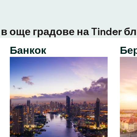
в още градове на Tinder бл
Банкок
Бе