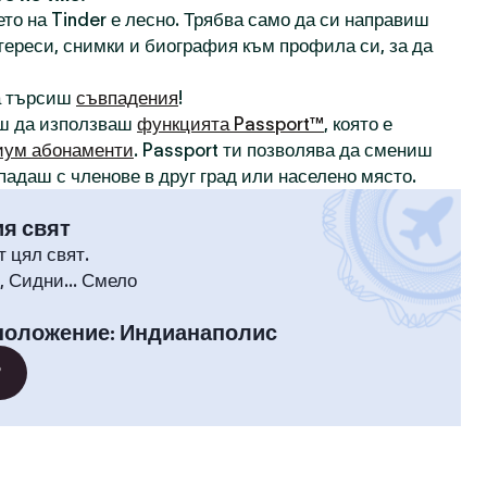
то на Tinder е лесно. Трябва само да си направиш
нтереси, снимки и биография към профила си, за да
а търсиш
съвпадения
!
ш да използваш
функцията Passport™
, която е
иум абонаменти
. Passport ти позволява да смениш
падаш с членове в друг град или населено място.
ия свят
т цял свят.
 Сидни... Смело
положение
:
Индианаполис
?