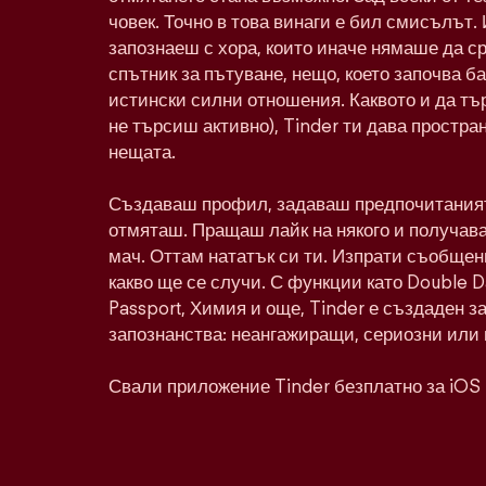
човек. Точно в това винаги е бил смисълът. 
запознаеш с хора, които иначе нямаше да с
спътник за пътуване, нещо, което започва ба
истински силни отношения. Каквото и да тъ
не търсиш активно), Tinder ти дава простра
нещата.
Създаваш профил, задаваш предпочитаният
отмяташ. Пращаш лайк на някого и получава
мач. Оттам нататък си ти. Изпрати съобщен
какво ще се случи. С функции като Double 
Passport, Химия и още, Tinder е създаден з
запознанства: неангажиращи, сериозни или 
Свали приложение Tinder безплатно за iOS 