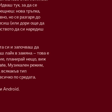
Идваш тук, за да се
рещнеш: нова тръпка,
вно, но се разгаря до
рсиш (или дори още да
нството да си наредиш
а си и започваш да
ш лайк в замяна – това е
ие, планирай нещо, виж
Date, Музикален режим,
а всякакъв тип
всичко по средата.
и Android.