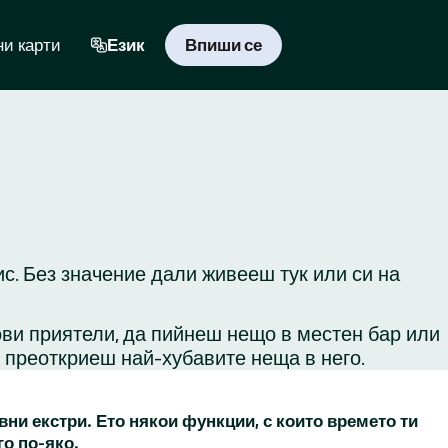
и карти
Език
Впиши се
с. Без значение дали живееш тук или си на
ови приятели, да пийнеш нещо в местен бар или
и преоткриеш най-хубавите неща в него.
вни екстри. Ето някои функции, с които времето ти
го по-яко.