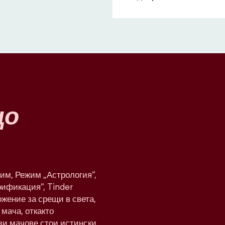
що
им, Режим „Астрология“,
рификация“, Tinder
жение за срещи в света,
мача, откакто
ези мачове стои истински