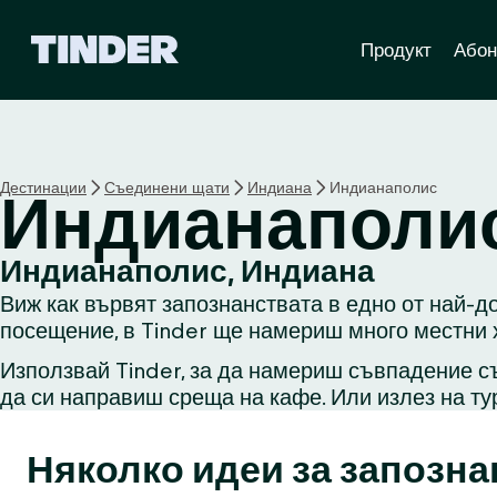
T
Продукт
Абон
i
n
d
e
r
Н
Дестинации
Съединени щати
Индиана
Индианаполис
Индианаполи
а
ч
а
Индианаполис, Индиана
л
Виж как вървят запознанствата в едно от най-д
о
посещение, в Tinder ще намериш много местни х
Използвай Tinder, за да намериш съвпадение съ
да си направиш среща на кафе. Или излез на ту
Няколко идеи за запозна