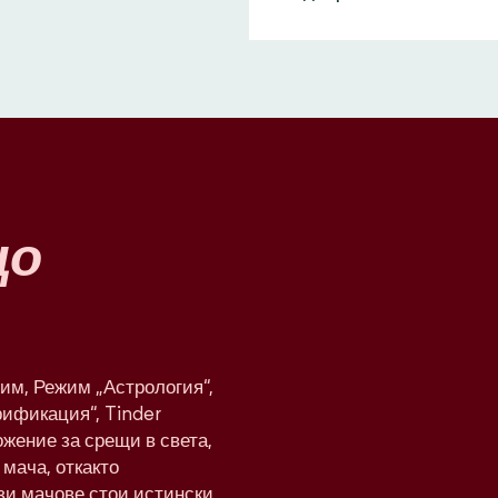
що
им, Режим „Астрология“,
рификация“, Tinder
жение за срещи в света,
мача, откакто
ези мачове стои истински