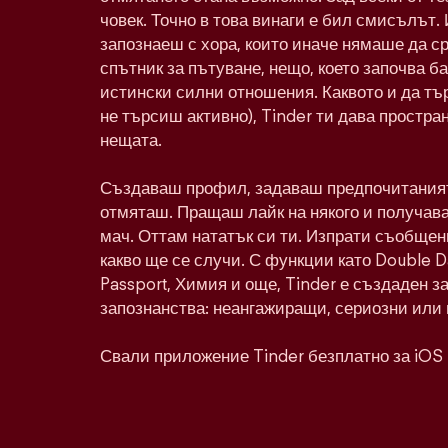
човек. Точно в това винаги е бил смисълът. 
запознаеш с хора, които иначе нямаше да с
спътник за пътуване, нещо, което започва ба
истински силни отношения. Каквото и да тъ
не търсиш активно), Tinder ти дава простра
нещата.
Създаваш профил, задаваш предпочитаният
отмяташ. Пращаш лайк на някого и получава
мач. Оттам нататък си ти. Изпрати съобщен
какво ще се случи. С функции като Double 
Passport, Химия и още, Tinder е създаден з
запознанства: неангажиращи, сериозни или 
Свали приложение Tinder безплатно за iOS 