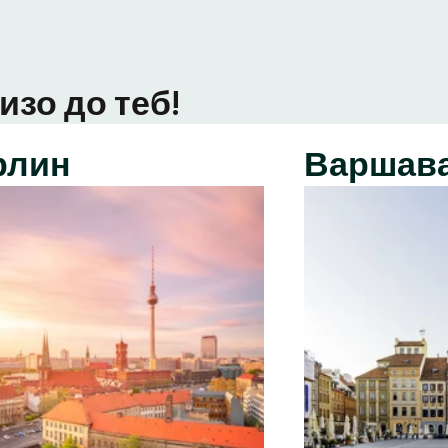
изо до теб!
рлин
Варшав