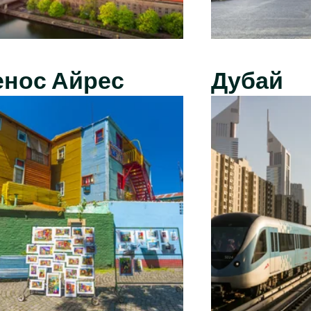
енос Айрес
Дубай