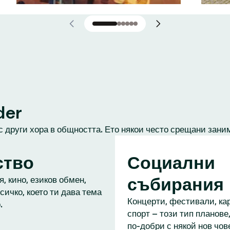
der
с други хора в общността. Ето някои често срещани зани
ство
Социални
събирания
, кино, езиков обмен,
сичко, което ти дава тема
Концерти, фестивали, кар
.
спорт – този тип планове,
по-добри с някой нов чове