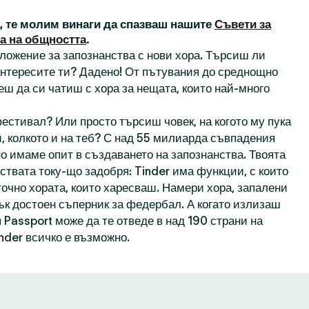
а, те молим винаги да спазваш нашите
Съвети за
а на общността
.
иложение за запознанства с нови хора. Търсиш ли
 интересите ти? Дадено! От пътувания до среднощно
еш да си чатиш с хора за нещата, които най-много
естивал? Или просто търсиш човек, на когото му пука
, колкото и на теб? С над 55 милиарда съвпадения
о имаме опит в създаването на запознанства. Твоята
ствата току-що задобря: Tinder има функции, с които
точно хората, които харесваш. Намери хора, запалени
пък достоен съперник за федербал. А когато излизаш
 Passport може да те отведе в над 190 страни на
inder всичко е възможно.