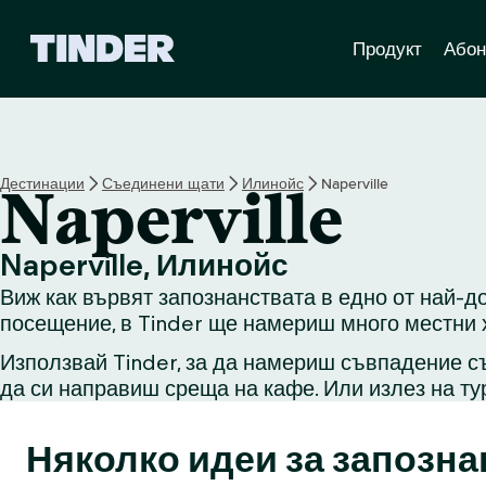
T
Продукт
Абон
i
n
d
e
r
Н
Дестинации
Съединени щати
Илинойс
Naperville
Naperville
а
ч
а
Naperville, Илинойс
л
Виж как вървят запознанствата в едно от най-до
о
посещение, в Tinder ще намериш много местни х
Използвай Tinder, за да намериш съвпадение съ
да си направиш среща на кафе. Или излез на ту
Няколко идеи за запозна