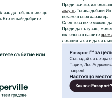
Преди всичко, използване
акаунт
. Тогава добави И
лизо до теб, но къде ще
покажеш своя характер.
. Ето ги най-добрите
След това вече можеш д
Преди да пътуваш, може
включена в нашите
прем
локацията си и да си съв
Passport™ за цел
сетете събитие или
Съвпадай си с хора о
Париж, Лос Анджелис,
напред!
Настоящо место
erville
Какво е Passport
 тези градове.