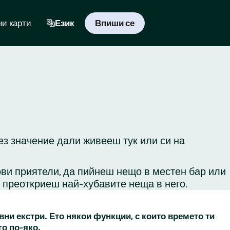
и карти
Език
Впиши се
Без значение дали живееш тук или си на
ови приятели, да пийнеш нещо в местен бар или
и преоткриеш най-хубавите неща в него.
вни екстри. Ето някои функции, с които времето ти
го по-яко.