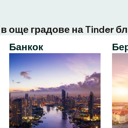
в още градове на Tinder бл
Банкок
Бе