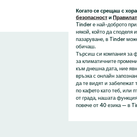
Когато се срещаш с хор
безопасност
и
Правилат
Tinder е най-доброто пр
някой, който да споделя
пазаруване, в Tinder мож
обичаш.
Търсиш си компания за ф
за климатичните промени
към днешна дата, ние явн
връзка с онлайн запознан
да те видят и забележат 
по кафето като теб, или 
от града, нашата функция
повече от 40 езика — в T