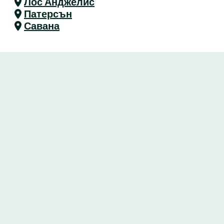
Лос Анджелис
Патерсън
Савана