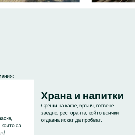
мания:
Храна и напитки
Срещи на кафе, брънч, готвене
заедно, ресторанта, който всички
аоке,
отдавна искат да пробват.
 които са
к!