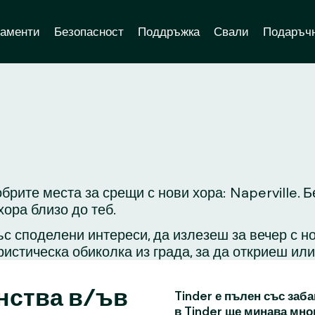
аменти
Безопасност
Поддръжка
Свали
Подаръчн
брите места за срещи с нови хора: Naperville. 
ора близо до теб.
с споделени интереси, да излезеш за вечер с н
ристическа обиколка из града, за да откриеш ил
нства в/ъв
Tinder е пълен със заба
в Tinder ще минава мно