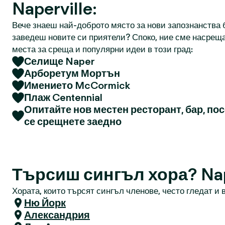
Naperville:
Вече знаеш най-доброто място за нови запознанства б
заведеш новите си приятели? Споко, ние сме насреща
места за среща и популярни идеи в този град:
Селище Naper
Арборетум Мортън
Имението McCormick
Плаж Centennial
Опитайте нов местен ресторант, бар, по
се срещнете заедно
Търсиш сингъл хора? Nap
Хората, които търсят сингъл членове, често гледат и в
Ню Йорк
Александрия