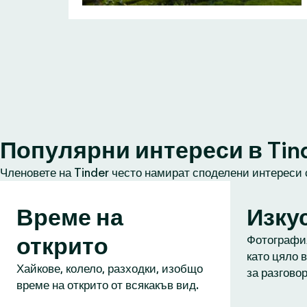
Популярни интереси в Tin
Членовете на Tinder често намират споделени интереси 
Време на
Изку
открито
Фотография
като цяло в
Хайкове, колело, разходки, изобщо
за разговор
време на открито от всякакъв вид.