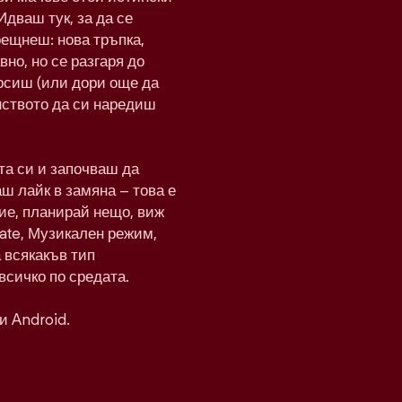
Идваш тук, за да се
рещнеш: нова тръпка,
вно, но се разгаря до
рсиш (или дори още да
нството да си наредиш
а си и започваш да
ш лайк в замяна – това е
ие, планирай нещо, виж
Date, Музикален режим,
а всякакъв тип
всичко по средата.
и Android.