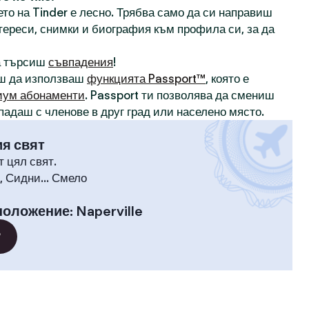
то на Tinder е лесно. Трябва само да си направиш
нтереси, снимки и биография към профила си, за да
а търсиш
съвпадения
!
ш да използваш
функцията Passport™
, която е
иум абонаменти
. Passport ти позволява да смениш
падаш с членове в друг град или населено място.
ия свят
т цял свят.
 Сидни... Смело
положение
:
Naperville
?