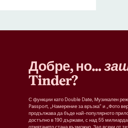
Добре, но...
за
Tinder?
С функции като Double Date, Музикален реж
Passport, „Намерение за връзка“ и „Фото ве
продължава да бъде най-популярното прило
достъпно в 190 държави, с над 55 милиарда 
отмятането стана възможно. Зад всеки от т