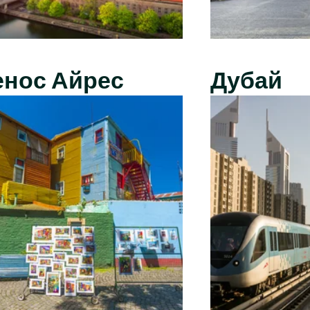
енос Айрес
Дубай