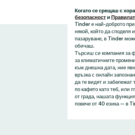
Когато се срещаш с хор
безопасност
и
Правилат
Tinder е най-доброто пр
някой, който да споделя
пазаруване, в Tinder мож
обичаш.
Търсиш си компания за ф
за климатичните промени
към днешна дата, ние явн
връзка с онлайн запознан
да те видят и забележат 
по кафето като теб, или 
от града, нашата функция
повече от 40 езика — в T