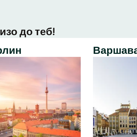
изо до теб!
рлин
Варшав