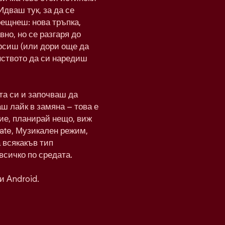
Идваш тук, за да се
рещнеш: нова тръпка,
вно, но се разгаря до
рсиш (или дори още да
нството да си наредиш
а си и започваш да
ш лайк в замяна – това е
ие, планирай нещо, виж
Date, Музикален режим,
а всякакъв тип
всичко по средата.
и Android.