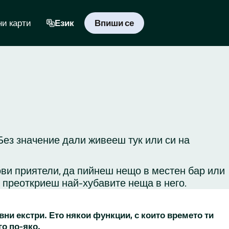
и карти
Език
Впиши се
 Без значение дали живееш тук или си на
ови приятели, да пийнеш нещо в местен бар или
и преоткриеш най-хубавите неща в него.
вни екстри. Ето някои функции, с които времето ти
го по-яко.