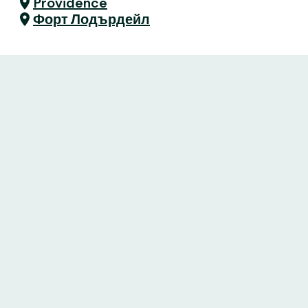
Providence
Форт Лодърдейл