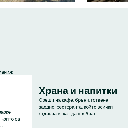
мания:
Храна и напитки
Срещи на кафе, брънч, готвене
заедно, ресторанта, който всички
аоке,
отдавна искат да пробват.
 които са
к!