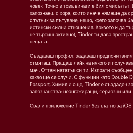
човек. Точно в това винаги е бил смисълът. 
запознаеш с хора, които иначе нямаше да с
спътник за пътуване, нещо, което започва ба
истински силни отношения. Каквото и да тъ
не търсиш активно), Tinder ти дава простра
нещата.
Създаваш профил, задаваш предпочитаният
отмяташ. Пращаш лайк на някого и получава
мач. Оттам нататък си ти. Изпрати съобщен
какво ще се случи. С функции като Double 
Passport, Химия и още, Tinder е създаден з
запознанства: неангажиращи, сериозни или 
Свали приложение Tinder безплатно за iOS 