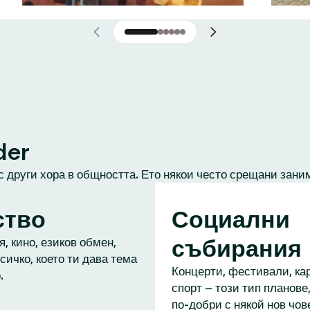
der
с други хора в общността. Ето някои често срещани зани
ство
Социални
събирания
, кино, езиков обмен,
сичко, което ти дава тема
Концерти, фестивали, кар
.
спорт – този тип планове,
по-добри с някой нов чове