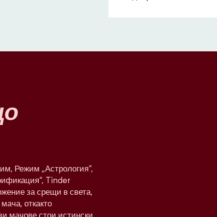
що
им, Режим „Астрология“,
рификация“, Tinder
жение за срещи в света,
мача, откакто
ези мачове стои истински