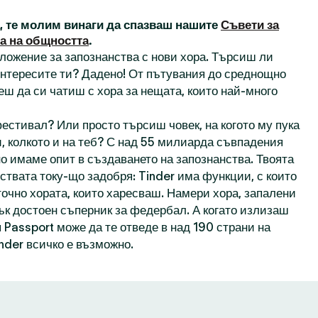
а, те молим винаги да спазваш нашите
Съвети за
а на общността
.
иложение за запознанства с нови хора. Търсиш ли
 интересите ти? Дадено! От пътувания до среднощно
еш да си чатиш с хора за нещата, които най-много
естивал? Или просто търсиш човек, на когото му пука
, колкото и на теб? С над 55 милиарда съвпадения
о имаме опит в създаването на запознанства. Твоята
ствата току-що задобря: Tinder има функции, с които
точно хората, които харесваш. Намери хора, запалени
пък достоен съперник за федербал. А когато излизаш
 Passport може да те отведе в над 190 страни на
inder всичко е възможно.