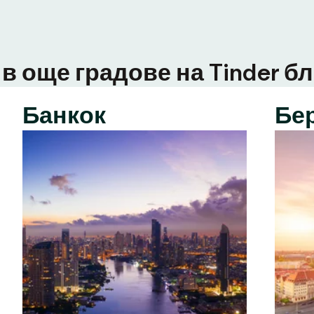
в още градове на Tinder бл
Банкок
Бе