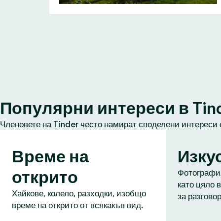
Популярни интереси в Tin
Членовете на Tinder често намират споделени интереси 
Време на
Изку
открито
Фотография
като цяло в
Хайкове, колело, разходки, изобщо
за разговор
време на открито от всякакъв вид.