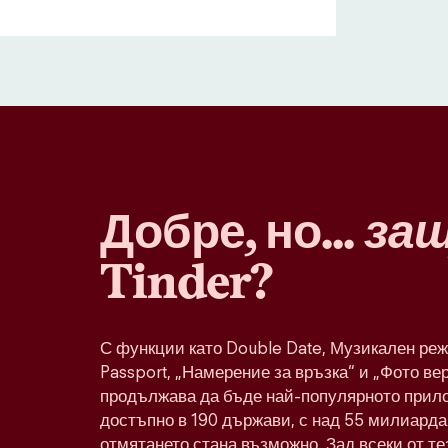
Добре, но...
за
Tinder?
С функции като Double Date, Музикален реж
Passport, „Намерение за връзка“ и „Фото ве
продължава да бъде най-популярното прило
достъпно в 190 държави, с над 55 милиарда 
отмятането стана възможно. Зад всеки от т