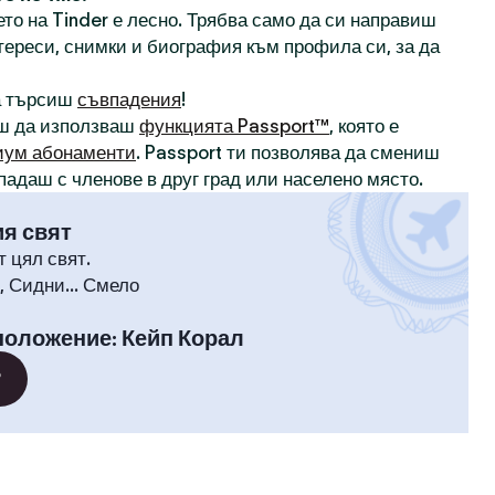
то на Tinder е лесно. Трябва само да си направиш
нтереси, снимки и биография към профила си, за да
а търсиш
съвпадения
!
ш да използваш
функцията Passport™
, която е
иум абонаменти
. Passport ти позволява да смениш
падаш с членове в друг град или населено място.
ия свят
т цял свят.
 Сидни... Смело
положение
:
Кейп Корал
?