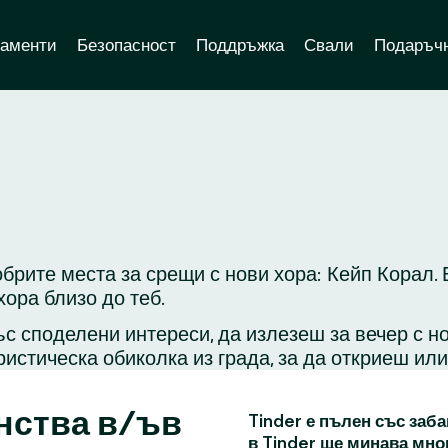
аменти
Безопасност
Поддръжка
Свали
Подаръчн
обрите места за срещи с нови хора: Кейп Корал.
ора близо до теб.
с споделени интереси, да излезеш за вечер с н
ристическа обиколка из града, за да откриеш ил
нства в/ъв
Tinder е пълен със заба
в Tinder ще минава мно