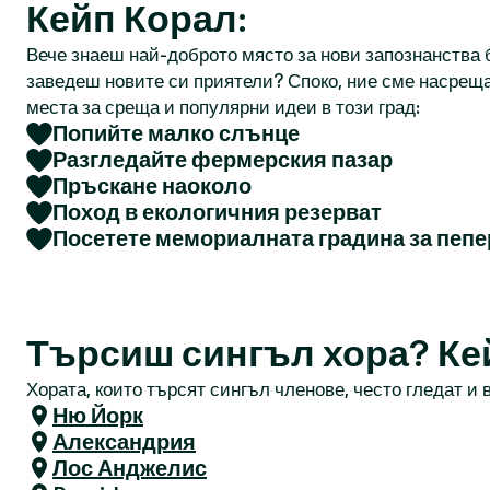
Кейп Корал:
Вече знаеш най-доброто място за нови запознанства б
заведеш новите си приятели? Споко, ние сме насреща
места за среща и популярни идеи в този град:
Попийте малко слънце
Разгледайте фермерския пазар
Пръскане наоколо
Поход в екологичния резерват
Посетете мемориалната градина за пепе
Търсиш сингъл хора? Ке
Хората, които търсят сингъл членове, често гледат и в
Ню Йорк
Александрия
Лос Анджелис