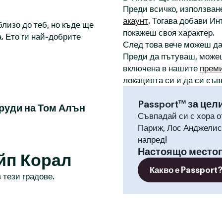
Преди всичко, използване
акаунт
. Тогава добави И
лизо до теб, но къде ще
покажеш своя характер.
. Ето ги най-добрите
След това вече можеш д
Преди да пътуваш, може
включена в нашите
прем
локацията си и да си съв
Passport™ за цел
руди на Том Алън
Съвпадай си с хора о
Париж, Лос Анджелис,
напред!
Настоящо место
йп Корал
Какво е Passport
 тези градове.