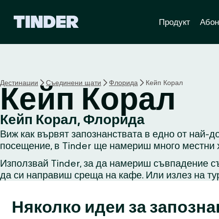
T
Продукт
Абон
i
n
d
e
r
Н
Дестинации
Съединени щати
Флорида
Кейп Корал
Кейп Корал
а
ч
а
Кейп Корал, Флорида
л
Виж как вървят запознанствата в едно от най-д
о
посещение, в Tinder ще намериш много местни х
Използвай Tinder, за да намериш съвпадение съ
да си направиш среща на кафе. Или излез на ту
Няколко идеи за запозна