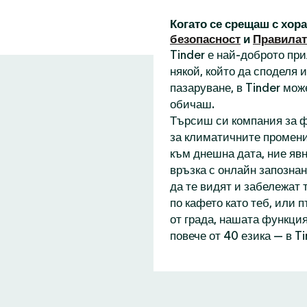
Когато се срещаш с хор
безопасност
и
Правилат
Tinder е най-доброто пр
някой, който да споделя
пазаруване, в Tinder мож
обичаш.
Търсиш си компания за ф
за климатичните промени
към днешна дата, ние явн
връзка с онлайн запознан
да те видят и забележат 
по кафето като теб, или 
от града, нашата функция
повече от 40 езика — в T