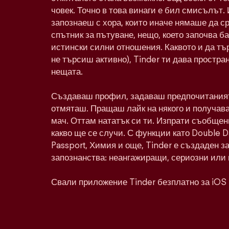
човек. Точно в това винаги е бил смисълът. 
запознаеш с хора, които иначе нямаше да с
спътник за пътуване, нещо, което започва ба
истински силни отношения. Каквото и да тъ
не търсиш активно), Tinder ти дава простра
нещата.
Създаваш профил, задаваш предпочитаният
отмяташ. Пращаш лайк на някого и получава
мач. Оттам нататък си ти. Изпрати съобщен
какво ще се случи. С функции като Double 
Passport, Химия и още, Tinder е създаден з
запознанства: неангажиращи, сериозни или 
Свали приложение Tinder безплатно за iOS 