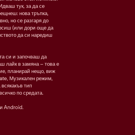
Идваш тук, за да се
рещнеш: нова тръпка,
вно, но се разгаря до
рсиш (или дори още да
нството да си наредиш
а си и започваш да
ш лайк в замяна – това е
ие, планирай нещо, виж
Date, Музикален режим,
а всякакъв тип
всичко по средата.
и Android.