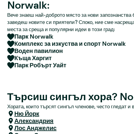
Norwalk:
Вече знаеш най-доброто място за нови запознанства б
заведеш новите си приятели? Споко, ние сме насреща
места за среща и популярни идеи в този град:
Парк Norwalk
Комплекс за изкуства и спорт Norwalk
Воден павилион
Къща Харгит
Парк Робърт Уайт
Търсиш сингъл хора? No
Хората, които търсят сингъл членове, често гледат и в
Ню Йорк
Александрия
Лос Анджелис