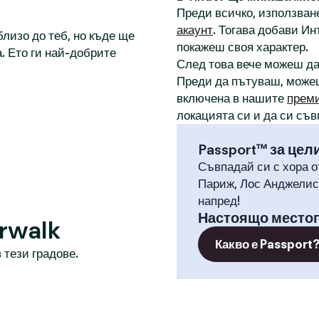
Преди всичко, използване
акаунт
. Тогава добави И
лизо до теб, но къде ще
покажеш своя характер.
. Ето ги най-добрите
След това вече можеш д
Преди да пътуваш, може
включена в нашите
прем
локацията си и да си съв
Passport™ за цел
Съвпадай си с хора о
Париж, Лос Анджелис,
напред!
Настоящо место
rwalk
Какво е Passport
 тези градове.