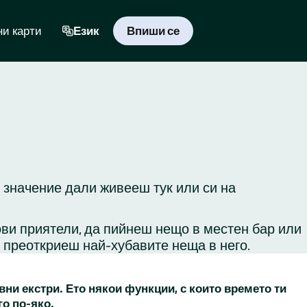
и карти
Език
Впиши се
з значение дали живееш тук или си на
ови приятели, да пийнеш нещо в местен бар или
и преоткриеш най-хубавите неща в него.
вни екстри. Ето някои функции, с които времето ти
го по-яко.