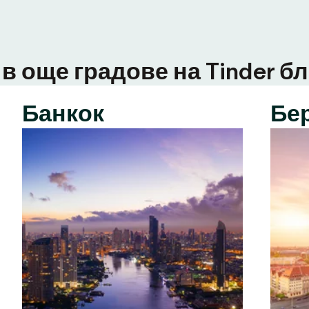
в още градове на Tinder бл
Банкок
Бе