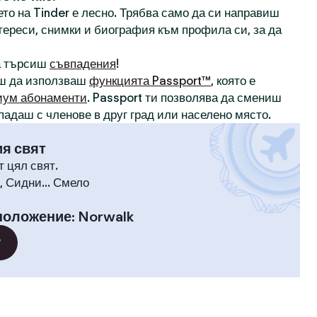
то на Tinder е лесно. Трябва само да си направиш
нтереси, снимки и биография към профила си, за да
а търсиш
съвпадения
!
ш да използваш
функцията Passport™
, която е
иум абонаменти
. Passport ти позволява да смениш
падаш с членове в друг град или населено място.
ия свят
т цял свят.
 Сидни... Смело
положение
:
Norwalk
?