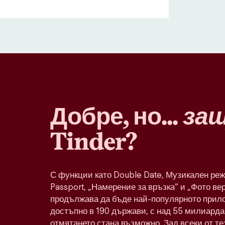
Добре, но...
за
Tinder?
С функции като Double Date, Музикален реж
Passport, „Намерение за връзка“ и „Фото ве
продължава да бъде най-популярното прило
достъпно в 190 държави, с над 55 милиарда 
отмятането стана възможно. Зад всеки от т