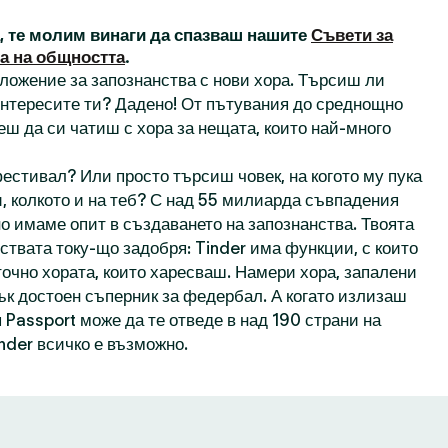
а, те молим винаги да спазваш нашите
Съвети за
а на общността
.
иложение за запознанства с нови хора. Търсиш ли
 интересите ти? Дадено! От пътувания до среднощно
еш да си чатиш с хора за нещата, които най-много
естивал? Или просто търсиш човек, на когото му пука
, колкото и на теб? С над 55 милиарда съвпадения
о имаме опит в създаването на запознанства. Твоята
ствата току-що задобря: Tinder има функции, с които
точно хората, които харесваш. Намери хора, запалени
пък достоен съперник за федербал. А когато излизаш
 Passport може да те отведе в над 190 страни на
inder всичко е възможно.