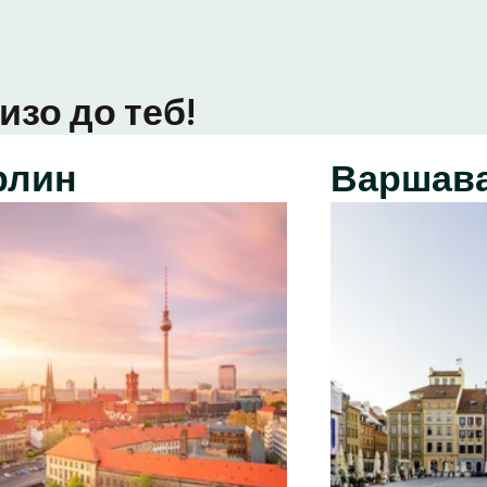
изо до теб!
рлин
Варшав