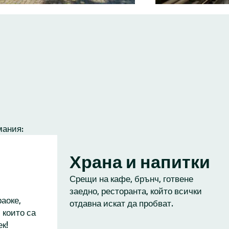
мания:
Храна и напитки
Срещи на кафе, брънч, готвене
заедно, ресторанта, който всички
аоке,
отдавна искат да пробват.
 които са
к!