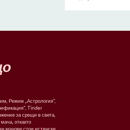
що
им, Режим „Астрология“,
рификация“, Tinder
жение за срещи в света,
мача, откакто
ези мачове стои истински