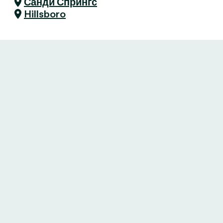
Санди Спрингс
Hillsboro