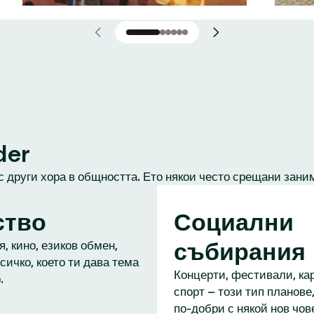
der
с други хора в общността. Ето някои често срещани зани
ство
Социални
събирания
, кино, езиков обмен,
сичко, което ти дава тема
Концерти, фестивали, кар
.
спорт – този тип планове,
по-добри с някой нов чове