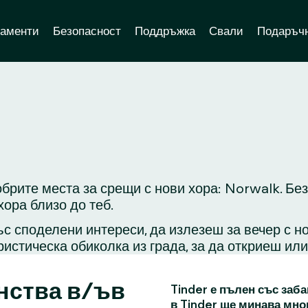
аменти
Безопасност
Поддръжка
Свали
Подаръчн
обрите места за срещи с нови хора: Norwalk. Бе
ора близо до теб.
с споделени интереси, да излезеш за вечер с н
ристическа обиколка из града, за да откриеш ил
нства в/ъв
Tinder е пълен със заба
в Tinder ще минава мно