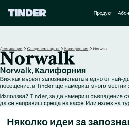
T
Продукт
Абон
i
n
d
e
r
Н
Дестинации
Съединени щати
Калифорния
Norwalk
Norwalk
а
ч
а
Norwalk, Калифорния
л
Виж как вървят запознанствата в едно от най-д
о
посещение, в Tinder ще намериш много местни х
Използвай Tinder, за да намериш съвпадение съ
да си направиш среща на кафе. Или излез на ту
Няколко идеи за запозна