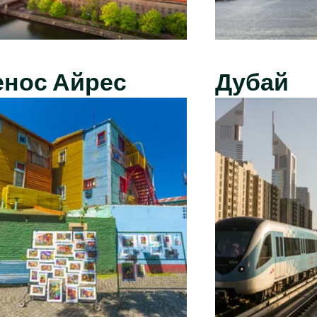
енос Айрес
Дубай