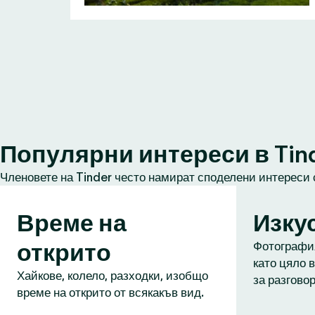
Популярни интереси в Tin
Членовете на Tinder често намират споделени интереси 
Време на
Изку
открито
Фотография
като цяло в
Хайкове, колело, разходки, изобщо
за разговор
време на открито от всякакъв вид.