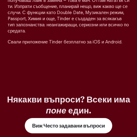
получаваш лайк в замяна – това е мач. Оттам нататък си
ти. Изпрати съобщение, планирай нещо, виж какво ще се
случи. С функции като Double Date, Музикален режим,
Passport, Химия и още, Tinder е създаден за всякакъв
тип запознанства: неангажиращи, сериозни или всичко по
средата.
Свали приложение Tinder безплатно за iOS и Android.
Някакви въпроси? Всеки има
поне
един.
Виж Често задавани въпроси