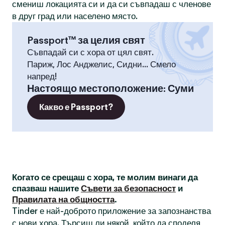
смениш локацията си и да си съвпадаш с членове
в друг град или населено място.
Passport™ за целия свят
Съвпадай си с хора от цял свят.
Париж, Лос Анджелис, Сидни... Смело
напред!
Настоящо местоположение
:
Суми
Какво е Passport?
Когато се срещаш с хора, те молим винаги да
спазваш нашите
Съвети за безопасност
и
Правилата на общността
.
Tinder е най-доброто приложение за запознанства
с нови хора. Търсиш ли някой, който да споделя