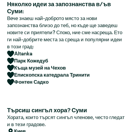
Няколко идеи за запознанства в/ъв
Суми:
Вече знаеш най-доброто място за нови
запознанства близо до теб, но къде ще заведеш
новите си приятели? Споко, ние сме насреща. Ето
ги най-добрите места за среща и популярни идеи
в този град:
Altanka
Парк Кожедуб
Къща музей на Чехов
Епископска катедрала Тринити
Фонтен Садко
Търсиш сингъл хора? Суми
Хората, които търсят сингъл членове, често гледат
и в тези градове.
Киев