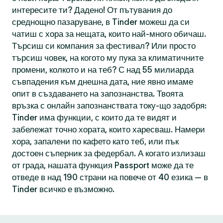
интересите ти? Дадено! От пътувания до
среднощно пазаруване, в Tinder можеш да си
чатиш с хора за нещата, които най-много обичаш.
Търсиш си компания за фестивал? Или просто
търсиш човек, на когото му пука за климатичните
промени, колкото и на теб? С над 55 милиарда
съвпадения към днешна дата, ние явно имаме
опит в създаването на запознанства. Твоята
връзка с онлайн запознанствата току-що задобря:
Tinder има функции, с които да те видят и
забележат точно хората, които харесваш. Намери
хора, запалени по кафето като теб, или пък
достоен съперник за федербал. А когато излизаш
от града, нашата функция Passport може да те
отведе в над 190 страни на повече от 40 езика — в
Tinder всичко е възможно.