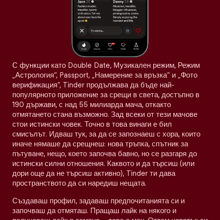
С функции като Double Date, Музикален режим, Режим
„Астрология“, Passport, „Намерение за връзка“ и „Фото
верификация“, Tinder продължава да бъде най-
популярното приложение за срещи в света, достъпно в
190 държави, с над 55 милиарда мача, откакто
отмятането стана възможно. Зад всеки от тези мачове
стои истински човек. Точно в това винаги е бил
смисълът. Идваш тук, за да се запознаеш с хора, които
иначе нямаше да срещнеш: нова тръпка, спътник за
пътуване, нещо, което започва бавно, но се разгаря до
истински силни отношения. Каквото и да търсиш (или
дори още да не търсиш активно), Tinder ти дава
пространството да си наредиш нещата.
Създаваш профил, задаваш предпочитанията си и
започваш да отмяташ. Пращаш лайк на някого и