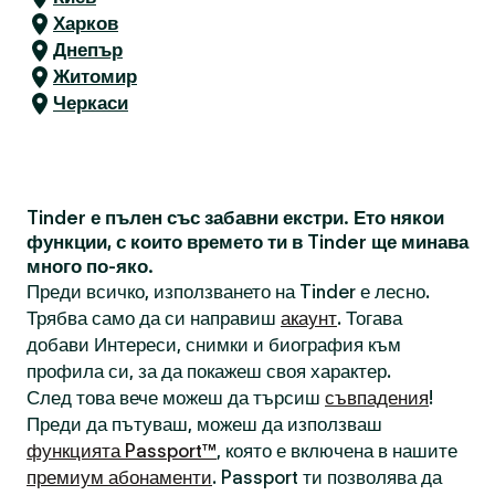
Харков
Днепър
Житомир
Черкаси
Tinder е пълен със забавни екстри. Ето някои
функции, с които времето ти в Tinder ще минава
много по-яко.
Преди всичко, използването на Tinder е лесно.
Трябва само да си направиш
акаунт
. Тогава
добави Интереси, снимки и биография към
профила си, за да покажеш своя характер.
След това вече можеш да търсиш
съвпадения
!
Преди да пътуваш, можеш да използваш
функцията Passport™
, която е включена в нашите
премиум абонаменти
. Passport ти позволява да