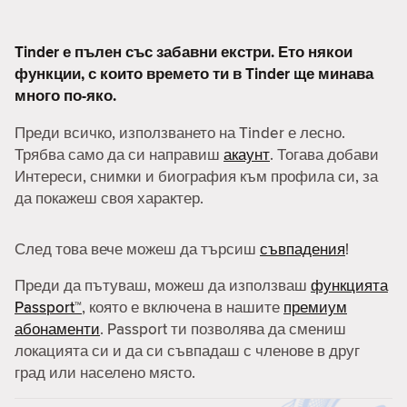
Tinder е пълен със забавни екстри. Ето някои
функции, с които времето ти в Tinder ще минава
много по-яко.
Преди всичко, използването на Tinder е лесно.
Трябва само да си направиш
акаунт
. Тогава добави
Интереси, снимки и биография към профила си, за
да покажеш своя характер.
След това вече можеш да търсиш
съвпадения
!
Преди да пътуваш, можеш да използваш
функцията
Passport™
, която е включена в нашите
премиум
абонаменти
. Passport ти позволява да смениш
локацията си и да си съвпадаш с членове в друг
град или населено място.