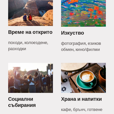
Време на открито
Изкуство
походи, колоездене,
фотография, езиков
разходки
обмен, кино/филми
Социални
Храна и напитки
събирания
кафе, брънч, готвене