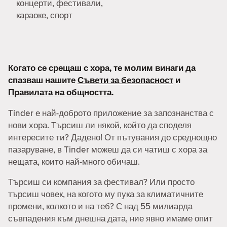
концерти, фестивали,
караоке, спорт
Когато се срещаш с хора, те молим винаги да
спазваш нашите
Съвети за безопасност
и
Правилата на общността
.
Tinder е най-доброто приложение за запознанства с
нови хора. Търсиш ли някой, който да споделя
интересите ти? Дадено! От пътувания до среднощно
пазаруване, в Tinder можеш да си чатиш с хора за
нещата, които най-много обичаш.
Търсиш си компания за фестивал? Или просто
търсиш човек, на когото му пука за климатичните
промени, колкото и на теб? С над 55 милиарда
съвпадения към днешна дата, ние явно имаме опит