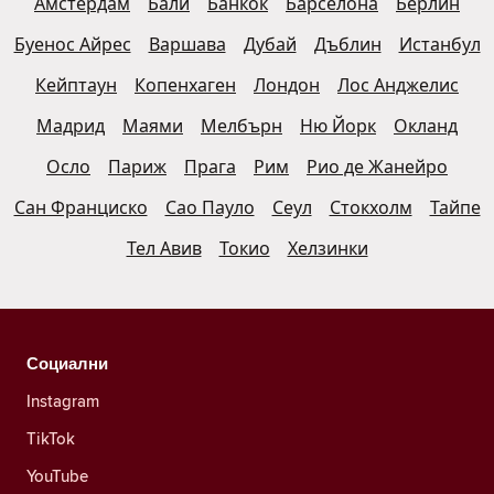
Амстердам
Бали
Банкок
Барселона
Берлин
Буенос Айрес
Варшава
Дубай
Дъблин
Истанбул
Кейптаун
Копенхаген
Лондон
Лос Анджелис
Мадрид
Маями
Мелбърн
Ню Йорк
Окланд
Осло
Париж
Прага
Рим
Рио де Жанейро
Сан Франциско
Сао Пауло
Сеул
Стокхолм
Тайпе
Тел Авив
Токио
Хелзинки
Социални
Instagram
TikTok
YouTube