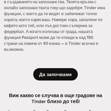
в създаването на запознанства. Твоята връзка с
онлайн запознанствата току-що задобря: Tinder има
функции, с които да те видят и забележат точно
хората, които харесваш. Намери хора, запалени по
кафето като теб, или пък достоен съперник за
федербал. А когато излизаш от града, нашата
функция Passport може да те отведе в над 190
страни на повече от 40 езика — в Tinder всичко е
възможно.
Да започваме
Виж какво се случва в още градове на
Tinder близо до теб!