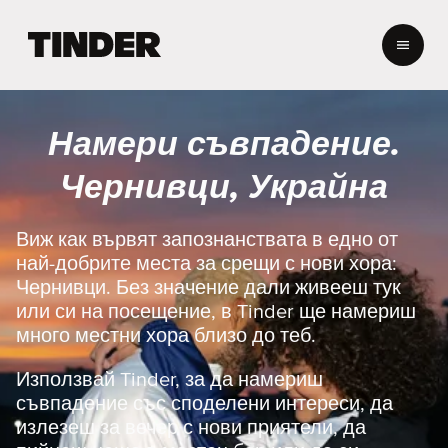
T
i
n
d
e
Намери съвпадение.
r
Н
Чернивци, Украйна
а
ч
а
Виж как вървят запознанствата в едно от
л
най-добрите места за срещи с нови хора:
о
Чернивци. Без значение дали живееш тук
или си на посещение, в Tinder ще намериш
много местни хора близо до теб.
Използвай Tinder, за да намериш
съвпадение със споделени интереси, да
излезеш за вечер с нови приятели, да