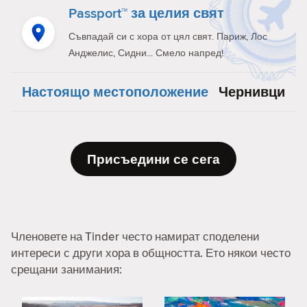
Passport™ за целия свят
Съвпадай си с хора от цял свят. Париж, Лос
Анджелис, Сидни... Смело напред!
Настоящо местоположение
Чернивци
Присъедини се сега
Членовете на Tinder често намират споделени
интереси с други хора в общността. Ето някои често
срещани занимания: