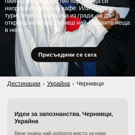
пийнеш нещо в местен бар или да си
направиш среща на кафе. Или излез на
туристическа обиколка из града, за да
откриеш или преоткриеш най-хубавите неща
в него.
Присъедини се сега
Дестинации
›
Украйна
›
Чернивци
Идеи за запознанства. Чернивци,
Украйна
Вече знаеш най-доброто място за нови