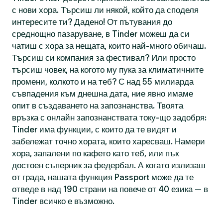
с нови хора. Търсиш ли някой, който да споделя
интересите ти? Дадено! От пътувания до
среднощно пазаруване, в Tinder можеш да си
чатиш с хора за нещата, които най-много обичаш.
Търсиш си компания за фестивал? Или просто
търсиш човек, на когото му пука за климатичните
промени, колкото и на теб? С над 55 милиарда
съвпадения към днешна дата, ние явно имаме
опит в създаването на запознанства. Твоята
връзка с онлайн запознанствата току-що задобря:
Tinder има функции, с които да те видят и
забележат точно хората, които харесваш. Намери
хора, запалени по кафето като теб, или пък
достоен съперник за федербал. А когато излизаш
от града, нашата функция Passport може да те
отведе в над 190 страни на повече от 40 езика — в
Tinder всичко е възможно.