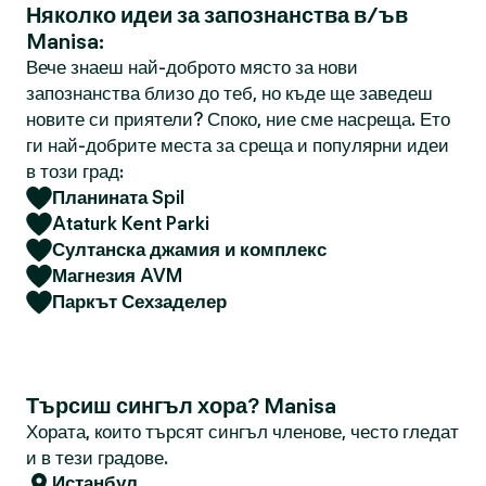
Няколко идеи за запознанства в/ъв
Manisa:
Вече знаеш най-доброто място за нови
запознанства близо до теб, но къде ще заведеш
новите си приятели? Споко, ние сме насреща. Ето
ги най-добрите места за среща и популярни идеи
в този град:
Планината Spil
Ataturk Kent Parki
Султанска джамия и комплекс
Магнезия AVM
Паркът Сехзаделер
Търсиш сингъл хора? Manisa
Хората, които търсят сингъл членове, често гледат
и в тези градове.
Истанбул