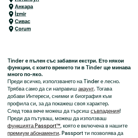
Анкара
İzmir
Сивас
Çorum
Tinder е пълен със забавни екстри. Ето някои
функции, с които времето ти в Tinder ще минава
много по-яко.
Преди всичко, използването на Tinder е лесно.
Трябва само да си направиш
акаунт
. Тогава
добави Интереси, снимки и биография към
профила си, за да покажеш своя характер.
След това вече можеш да търсиш
съвпадения
!
Преди да пътуваш, можеш да използваш
функцията Passport™
, която е включена в нашите
премиум абонаменти
. Passport ти позволява да