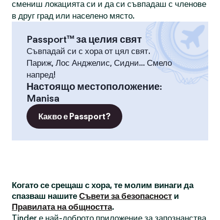
смениш локацията си и да си съвпадаш с членове
в друг град или населено място.
Passport™ за целия свят
Съвпадай си с хора от цял свят.
Париж, Лос Анджелис, Сидни... Смело
напред!
Настоящо местоположение
:
Manisa
Какво е Passport?
Когато се срещаш с хора, те молим винаги да
спазваш нашите
Съвети за безопасност
и
Правилата на общността
.
Tinder е най-доброто приложение за запознанства