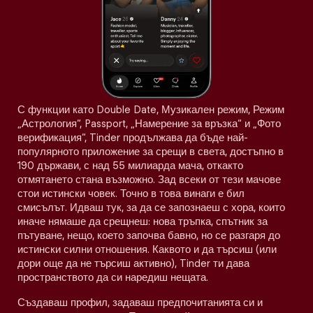
С функции като Double Date, Музикален режим, Режим
„Астрология“, Passport, „Намерение за връзка“ и „Фото
верификация“, Tinder продължава да бъде най-
популярното приложение за срещи в света, достъпно в
190 държави, с над 55 милиарда мача, откакто
отмятането стана възможно. Зад всеки от тези мачове
стои истински човек. Точно в това винаги е бил
смисълът. Идваш тук, за да се запознаеш с хора, които
иначе нямаше да срещнеш: нова тръпка, спътник за
пътуване, нещо, което започва бавно, но се разгаря до
истински силни отношения. Каквото и да търсиш (или
дори още да не търсиш активно), Tinder ти дава
пространството да си наредиш нещата.
Създаваш профил, задаваш предпочитанията си и