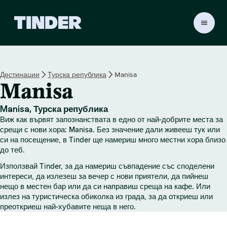
T
i
n
d
e
Дестинации
Турска република
Manisa
r
Manisa
Н
а
ч
Manisa, Турска република
а
Виж как вървят запознанствата в едно от най-добрите места за
л
срещи с нови хора: Manisa. Без значение дали живееш тук или
о
си на посещение, в Tinder ще намериш много местни хора близо
до теб.
Използвай Tinder, за да намериш съвпадение със споделени
интереси, да излезеш за вечер с нови приятели, да пийнеш
нещо в местен бар или да си направиш среща на кафе. Или
излез на туристическа обиколка из града, за да откриеш или
преоткриеш най-хубавите неща в него.